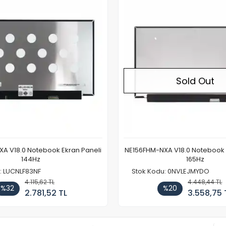
Sold Out
A V18.0 Notebook Ekran Paneli
NE156FHM-NXA V18.0 Notebook 
144Hz
165Hz
: LUCNLF83NF
Stok Kodu: 0NVLEJMYDO
4.115,62 TL
4.448,44 TL
%32
%20
2.781,52 TL
3.558,75 