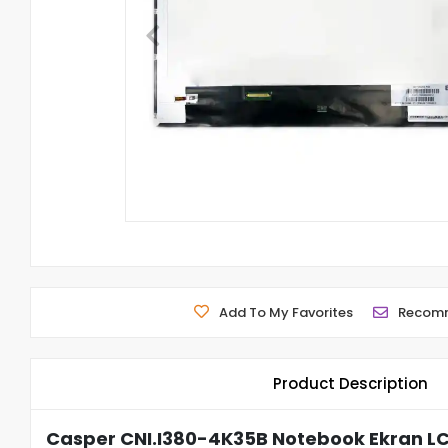
Add To My Favorites
Recom
Product Description
Casper CNI.I380-4K35B Notebook Ekran LC