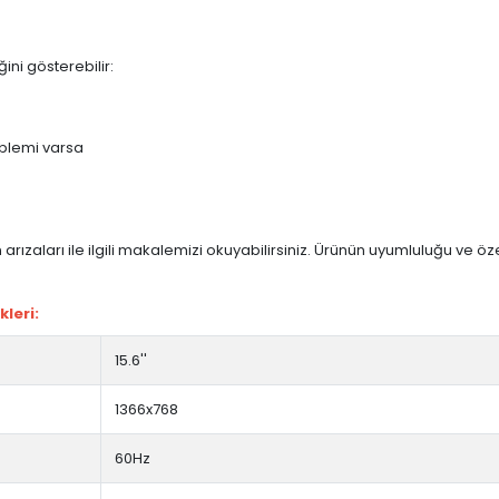
ini gösterebilir:
blemi varsa
arızaları ile ilgili makalemizi okuyabilirsiniz. Ürünün uyumluluğu ve ö
leri:
15.6''
1366x768
60Hz