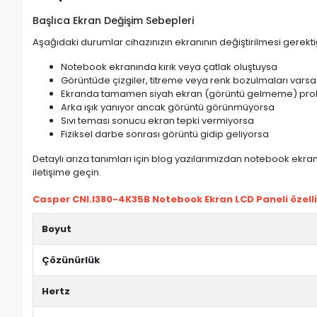
Başlıca Ekran Değişim Sebepleri
Aşağıdaki durumlar cihazınızın ekranının değiştirilmesi gerektiğ
Notebook ekranında kırık veya çatlak oluştuysa
Görüntüde çizgiler, titreme veya renk bozulmaları varsa
Ekranda tamamen siyah ekran (görüntü gelmeme) pro
Arka ışık yanıyor ancak görüntü görünmüyorsa
Sıvı teması sonucu ekran tepki vermiyorsa
Fiziksel darbe sonrası görüntü gidip geliyorsa
Detaylı arıza tanımları için blog yazılarımızdan notebook ekran 
iletişime geçin.
Casper CNI.I380-4K35B Notebook Ekran LCD Paneli özellik
Boyut
Çözünürlük
Hertz