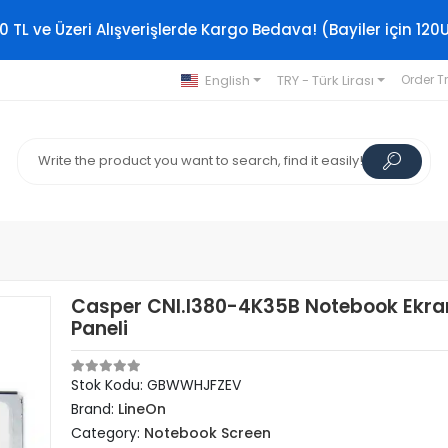
0 TL ve Üzeri Alışverişlerde Kargo Bedava! (Bayiler için 120
English
TRY - Türk Lirası
Order T
Casper CNI.I380-4K35B Notebook Ekra
Paneli
Stok Kodu: GBWWHJFZEV
Brand:
LineOn
Category:
Notebook Screen