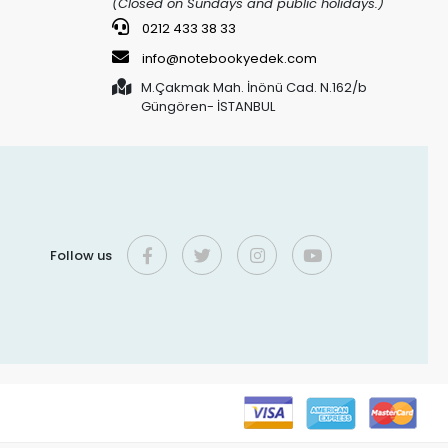
(Closed on Sundays and public holidays.)
0212 433 38 33
info@notebookyedek.com
M.Çakmak Mah. İnönü Cad. N.162/b
Güngören- İSTANBUL
Follow us