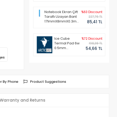
Notebook Ekran Çift
%63 Discount
Taraflı Uzayan Bant
227,76 TL
171mmX8mmX0.3mm
85,41 TL
(1 Set - 2 Adet)
Ice Cube
%72 Discount
Termal Pad 6w
198,38 TL
0.5mm
54,66 TL
50x50mm
ges
r By Phone
Product Suggestions
Warranty and Returns