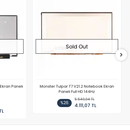
Out of stock
Out of stock
Sold Out
Ekran Paneli
Monster Tulpar T7 V21.2 Notebook Ekran
Paneli Full HD 144Hz
5.549,94 TL
%26
4.111,07 TL
TL