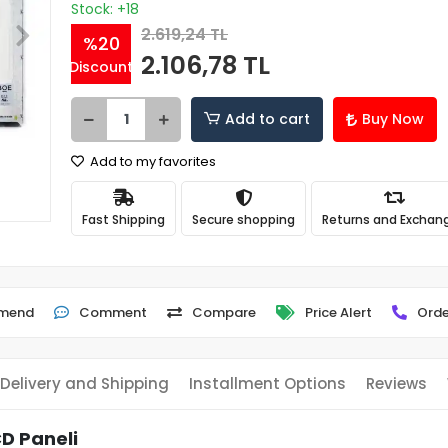
Stock: +18
2.619,24 TL
%20
2.106,78 TL
Discount
Add to cart
Buy Now
Add to my favorites
Fast Shipping
Secure shopping
Returns and Exchan
mend
Comment
Compare
Price Alert
Orde
Delivery and Shipping
Installment Options
Reviews
D Paneli