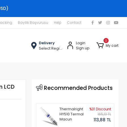
USD)
racking
Bayilik Başvurusu
Help
Contact
0
Delivery
Login
My cart
Select Region
Sign up
n LCD
Recommended Products
Thermalright
%31 Discount
HY510 Termal
165,13 TL
Macun
113,88 TL