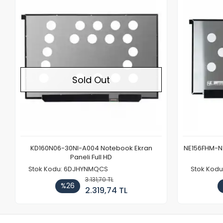
Out of stock
Sold Out
KD160N06-30NI-A004 Notebook Ekran
NE156FHM-NX
Paneli Full HD
Stok Kodu: 6DJHYNMQCS
Stok Kodu
3.131,70 TL
%26
2.319,74 TL