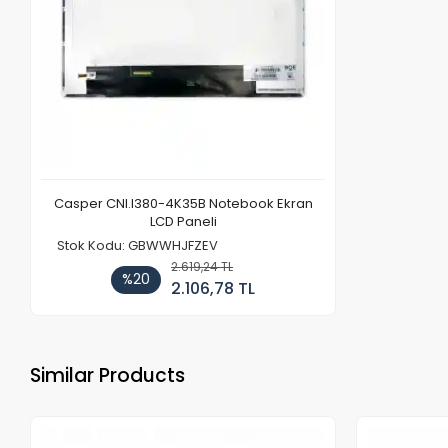
Casper CNI.I380-4K35B Notebook Ekran
LCD Paneli
Stok Kodu: GBWWHJFZEV
2.619,24 TL
%20
2.106,78 TL
Similar Products