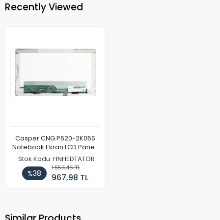
Recently Viewed
Casper CNG.P620-2K05S
Notebook Ekran LCD Paneli
(Ref)
Stok Kodu: HNHEDTATOR
1.554,46 TL
%38
967,98 TL
Similar Products