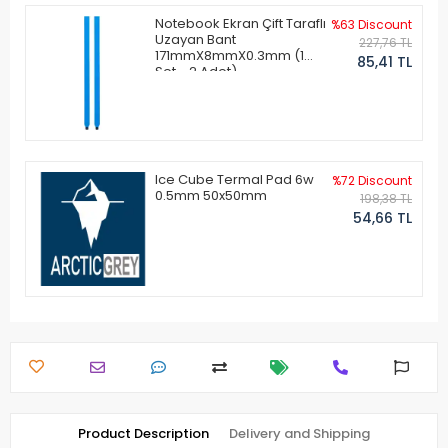
Notebook Ekran Çift Taraflı
%63 Discount
Uzayan Bant
227,76 TL
171mmX8mmX0.3mm (1
85,41 TL
Set - 2 Adet)
Ice Cube Termal Pad 6w
%72 Discount
0.5mm 50x50mm
198,38 TL
54,66 TL
Product Description
Delivery and Shipping