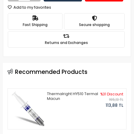
Add to my favorites
Fast Shipping
Secure shopping
Returns and Exchanges
Recommended Products
Thermalright HY510 Termal
%31 Discount
Macun
165,13 TL
113,88 TL