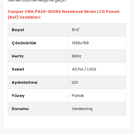
hemen bizimle iletişime geçin.
Casper CNG.P620-2K05S Notebook Ekran LCD Paneli
(Ref) özellikleri:
Boyut
15.6''
Çözünürlük
1366x768
Hertz
60Hz
Soket
40 Pin / LVDS
Aydınlatma
LED
Yüzey
Parlak
Durumu
Yenilenmiş