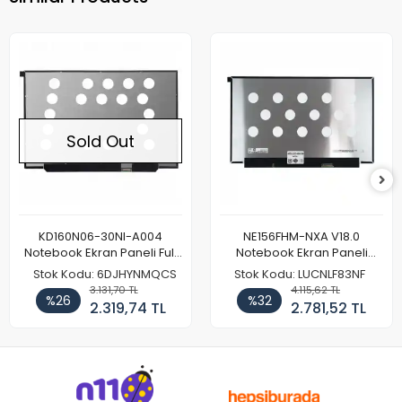
Sold Out
KD160N06-30NI-A004
NE156FHM-NXA V18.0
Notebook Ekran Paneli Full
Notebook Ekran Paneli
HD
144Hz
Stok Kodu: 6DJHYNMQCS
Stok Kodu: LUCNLF83NF
3.131,70 TL
4.115,62 TL
%26
%32
2.319,74 TL
2.781,52 TL