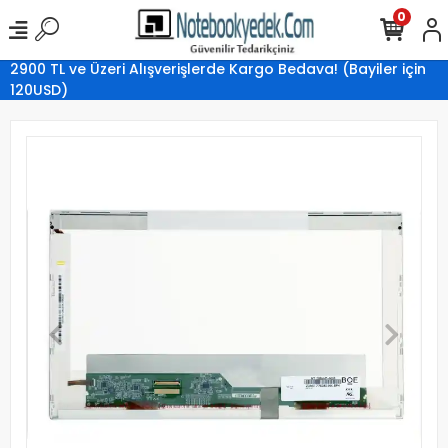
0
2900 TL ve Üzeri Alışverişlerde Kargo Bedava! (Bayiler için
120USD)