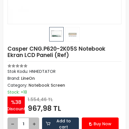
Casper CNG.P620-2K05S Notebook
Ekran LCD Paneli (Ref)
Stok Kodu: HNHEDTATOR
Brand:
LineOn
Category:
Notebook Screen
Stock: +18
1.554,46 TL
%38
967,98 TL
Discount
Add to
Buy Now
cart