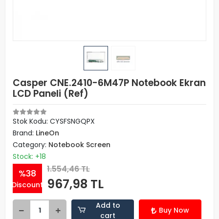
Casper CNE.2410-6M47P Notebook Ekran
LCD Paneli (Ref)
Stok Kodu: CYSFSNGQPX
Brand:
LineOn
Category:
Notebook Screen
Stock: +18
1.554,46 TL
%38
967,98 TL
Discount
Add to
Buy Now
cart