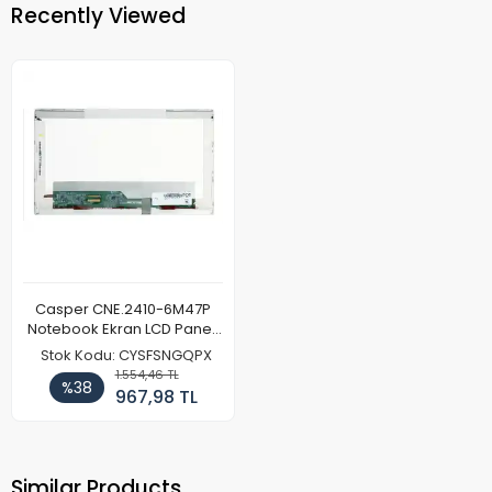
Recently Viewed
Casper CNE.2410-6M47P
Notebook Ekran LCD Paneli
(Ref)
Stok Kodu: CYSFSNGQPX
1.554,46 TL
%38
967,98 TL
Similar Products