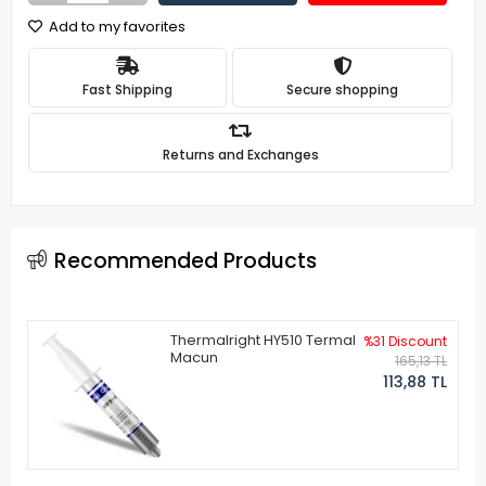
Add to my favorites
Fast Shipping
Secure shopping
Returns and Exchanges
Recommended Products
Thermalright HY510 Termal
%31 Discount
Macun
165,13 TL
113,88 TL