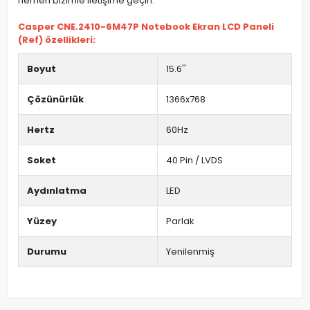
hemen bizimle iletişime geçin.
Casper CNE.2410-6M47P Notebook Ekran LCD Paneli
(Ref) özellikleri:
Boyut
15.6''
Çözünürlük
1366x768
Hertz
60Hz
Soket
40 Pin / LVDS
Aydınlatma
LED
Yüzey
Parlak
Durumu
Yenilenmiş