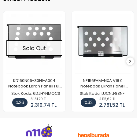
Sold Out
KD160N06-30NI-A004
NE156FHM-NXA V18.0
Notebook Ekran Paneli Full
Notebook Ekran Paneli
HD
144Hz
Stok Kodu: 6DJHYNMQCS
Stok Kodu: LUCNLF83NF
3.131,70 TL
4.115,62 TL
%26
%32
2.319,74 TL
2.781,52 TL