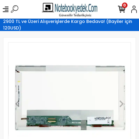
0
2900 TL ve Üzeri Alışverişlerde Kargo Bedava! (Bayiler için
120USD)