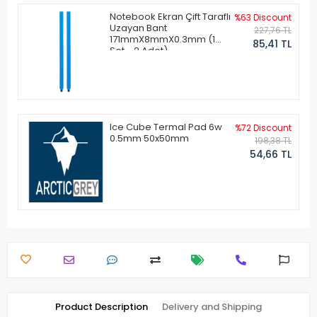
Notebook Ekran Çift Taraflı
%63 Discount
Uzayan Bant
227,76 TL
171mmX8mmX0.3mm (1
85,41 TL
Set - 2 Adet)
Ice Cube Termal Pad 6w
%72 Discount
0.5mm 50x50mm
198,38 TL
54,66 TL
Product Description
Delivery and Shipping