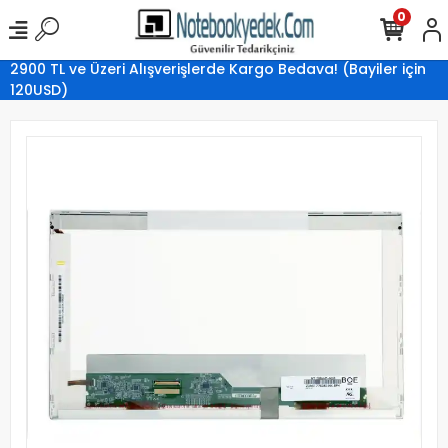
0
2900 TL ve Üzeri Alışverişlerde Kargo Bedava! (Bayiler için
120USD)