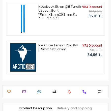
Notebook Ekran Çift Taraflı
%63 Discount
Uzayan Bant
227,76 TL
171mmX8mmX0.3mm (1
85,41 TL
Set - 2 Adet)
Ice Cube Termal Pad 6w
%72 Discount
0.5mm 50x50mm
198,38 TL
54,66 TL
Product Description
Delivery and Shipping