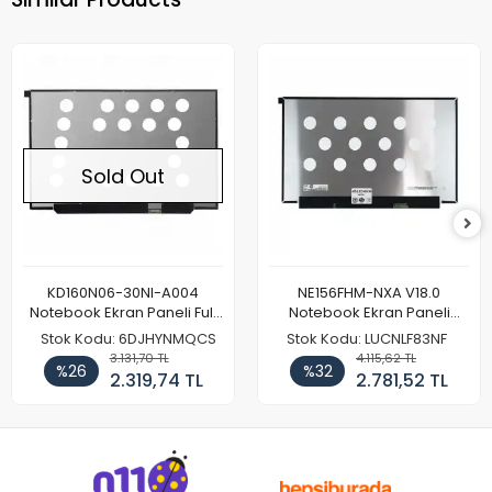
Sold Out
KD160N06-30NI-A004
NE156FHM-NXA V18.0
Notebook Ekran Paneli Full
Notebook Ekran Paneli
HD
144Hz
Stok Kodu: 6DJHYNMQCS
Stok Kodu: LUCNLF83NF
3.131,70 TL
4.115,62 TL
%26
%32
2.319,74 TL
2.781,52 TL