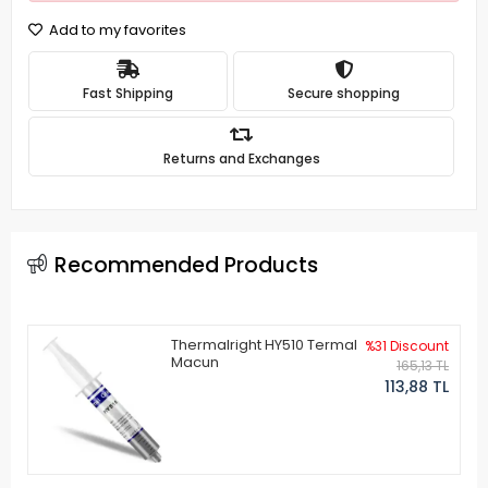
Add to my favorites
Fast Shipping
Secure shopping
Returns and Exchanges
Recommended Products
Thermalright HY510 Termal
%31 Discount
Macun
165,13 TL
113,88 TL