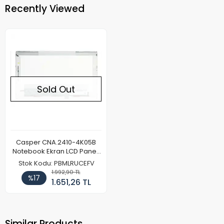
Recently Viewed
Sold Out
Casper CNA.2410-4K05B
Notebook Ekran LCD Paneli
(Kalın Kasa)
Stok Kodu: PBMLRUCEFV
1.992,90 TL
%17
1.651,26 TL
Similar Products