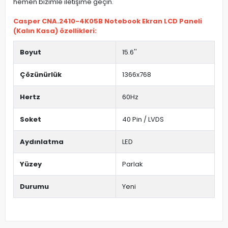
hemen bizimle iletişime geçin.
Casper CNA.2410-4K05B Notebook Ekran LCD Paneli
(Kalın Kasa) özellikleri:
Boyut
15.6''
Çözünürlük
1366x768
Hertz
60Hz
Soket
40 Pin / LVDS
Aydınlatma
LED
Yüzey
Parlak
Durumu
Yeni