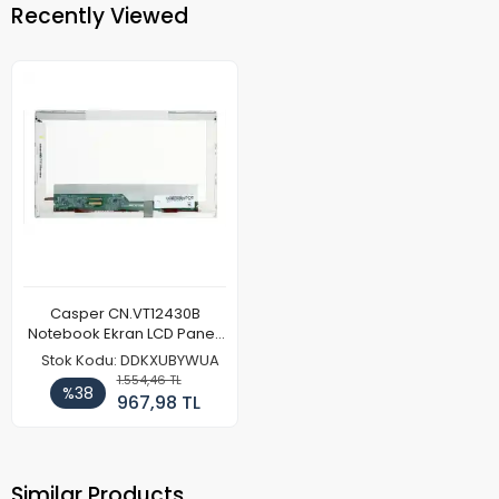
Recently Viewed
Casper CN.VT12430B
Notebook Ekran LCD Paneli
(Ref)
Stok Kodu: DDKXUBYWUA
1.554,46 TL
%38
967,98 TL
Similar Products