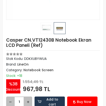
Casper CN.VT12430B Notebook Ekran
LCD Paneli (Ref)
Stok Kodu: DDKXUBYWUA
Brand:
LineOn
Category:
Notebook Screen
Stock: +18
1.554,46 TL
%38
967,98 TL
Discount
Add to
Buy Now
cart