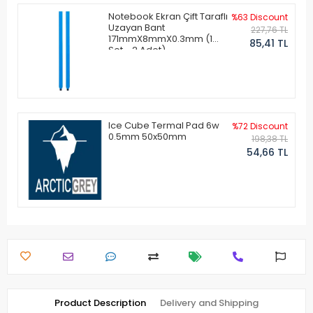
Notebook Ekran Çift Taraflı
%63 Discount
Uzayan Bant
227,76 TL
171mmX8mmX0.3mm (1
85,41 TL
Set - 2 Adet)
Ice Cube Termal Pad 6w
%72 Discount
0.5mm 50x50mm
198,38 TL
54,66 TL
Product Description
Delivery and Shipping