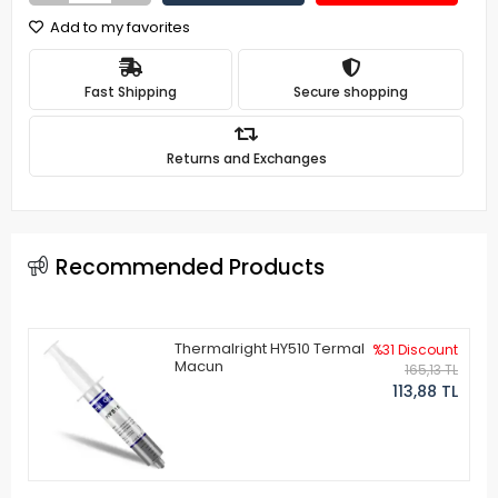
Add to my favorites
Fast Shipping
Secure shopping
Returns and Exchanges
Recommended Products
Thermalright HY510 Termal
%31 Discount
Macun
165,13 TL
113,88 TL