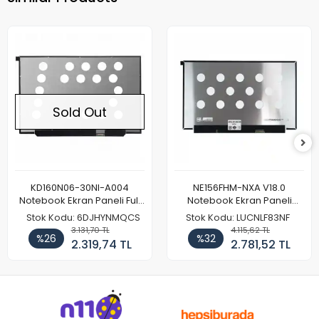
Sold Out
KD160N06-30NI-A004
NE156FHM-NXA V18.0
Notebook Ekran Paneli Full
Notebook Ekran Paneli
HD
144Hz
Stok Kodu: 6DJHYNMQCS
Stok Kodu: LUCNLF83NF
3.131,70 TL
4.115,62 TL
%26
%32
2.319,74 TL
2.781,52 TL