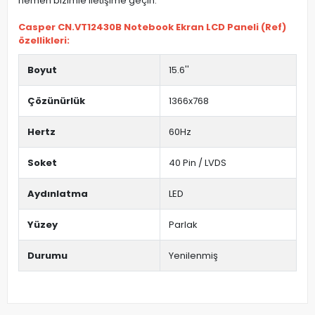
hemen bizimle iletişime geçin.
Casper CN.VT12430B Notebook Ekran LCD Paneli (Ref)
özellikleri:
Boyut
15.6''
Çözünürlük
1366x768
Hertz
60Hz
Soket
40 Pin / LVDS
Aydınlatma
LED
Yüzey
Parlak
Durumu
Yenilenmiş