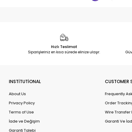
Hızlı Teslimat
Siparişleriniz en kısa sürede elinize ulaşır.
Güv
INSTİTUTİONAL
CUSTOMER S
About Us
Frequently As
Privacy Policy
Order Trackin
Terms of Use
Wire Transfer 
İade ve Değişim
Garanti Ve İad
Garanti Talebi