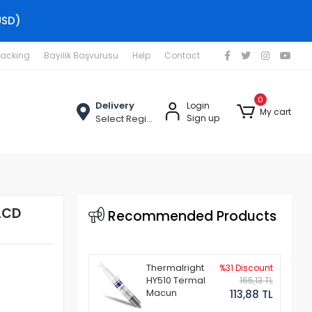
USD)
racking
Bayilik Başvurusu
Help
Contact
0
Delivery
Login
My cart
Select Region
Sign up
LCD
Recommended Products
Thermalright
%31 Discount
HY510 Termal
165,13 TL
Macun
113,88 TL