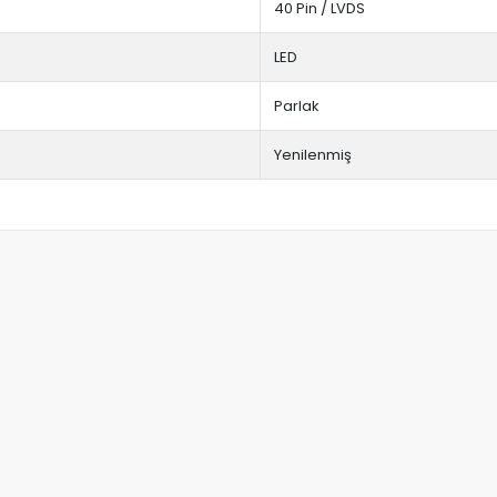
40 Pin / LVDS
LED
Parlak
Yenilenmiş