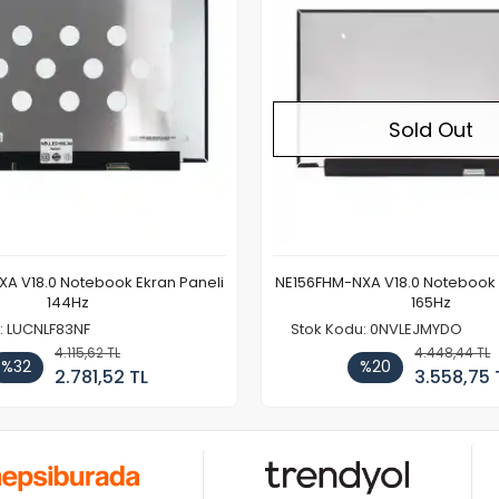
Sold Out
A V18.0 Notebook Ekran Paneli
NE156FHM-NXA V18.0 Notebook 
144Hz
165Hz
: LUCNLF83NF
Stok Kodu: 0NVLEJMYDO
4.115,62 TL
4.448,44 TL
%32
%20
2.781,52 TL
3.558,75 