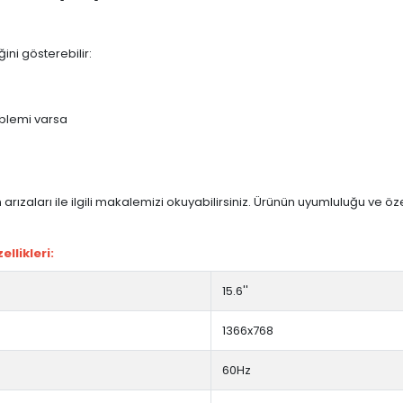
ini gösterebilir:
blemi varsa
arızaları ile ilgili makalemizi okuyabilirsiniz. Ürünün uyumluluğu ve ö
llikleri:
15.6''
1366x768
60Hz