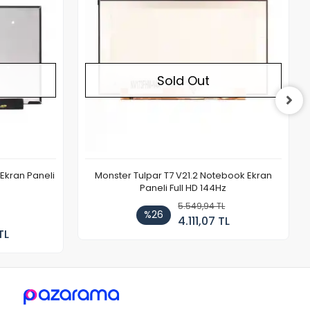
Sold Out
Ekran Paneli
Monster Tulpar T7 V21.2 Notebook Ekran
Paneli Full HD 144Hz
5.549,94 TL
%26
4.111,07 TL
TL