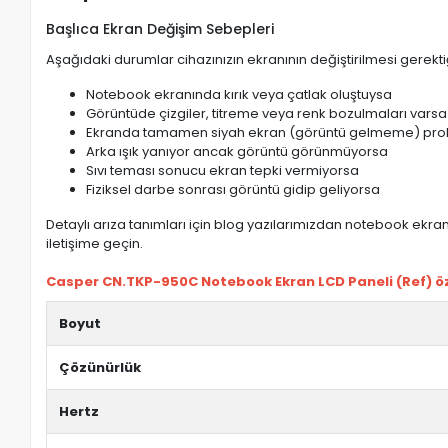
Başlıca Ekran Değişim Sebepleri
Aşağıdaki durumlar cihazınızın ekranının değiştirilmesi gerektiğ
Notebook ekranında kırık veya çatlak oluştuysa
Görüntüde çizgiler, titreme veya renk bozulmaları varsa
Ekranda tamamen siyah ekran (görüntü gelmeme) pro
Arka ışık yanıyor ancak görüntü görünmüyorsa
Sıvı teması sonucu ekran tepki vermiyorsa
Fiziksel darbe sonrası görüntü gidip geliyorsa
Detaylı arıza tanımları için blog yazılarımızdan notebook ekran 
iletişime geçin.
Casper CN.TKP-950C Notebook Ekran LCD Paneli (Ref) öze
Boyut
Çözünürlük
Hertz