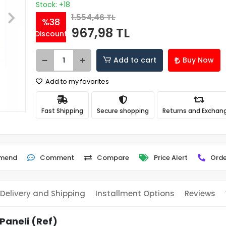
Stock: +18
1.554,46 TL
%38
967,98 TL
Discount
Add to cart
Buy Now
Add to my favorites
Fast Shipping
Secure shopping
Returns and Exchan
mend
Comment
Compare
Price Alert
Orde
Delivery and Shipping
Installment Options
Reviews
Paneli (Ref)