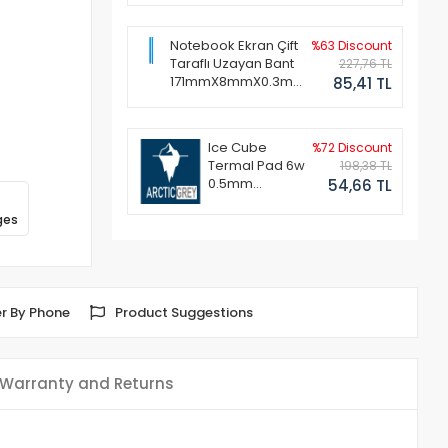
Notebook Ekran Çift
%63 Discount
Taraflı Uzayan Bant
227,76 TL
171mmX8mmX0.3mm
85,41 TL
(1 Set - 2 Adet)
Ice Cube
%72 Discount
Termal Pad 6w
198,38 TL
0.5mm
54,66 TL
50x50mm
ges
r By Phone
Product Suggestions
Warranty and Returns