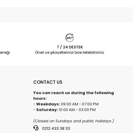
7 / 24 DESTEK
eneği
Öneri ve şikayetlerinizi bize iletebilirsiniz.
CONTACT US
You can reach us during the following
hours:
-
Weekdays:
09:00 AM - 07:00 PM
-
Saturday:
10:00 AM - 03:00 PM
(Closed on Sundays and public holidays.)
0212 433 38 33