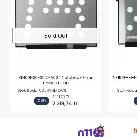
Sold Out
KD160N06-30NI-A004 Notebook Ekran
NE156FHM-NX
Paneli Full HD
Stok Kodu: 6DJHYNMQCS
Stok Kodu
3.131,70 TL
%26
2.319,74 TL