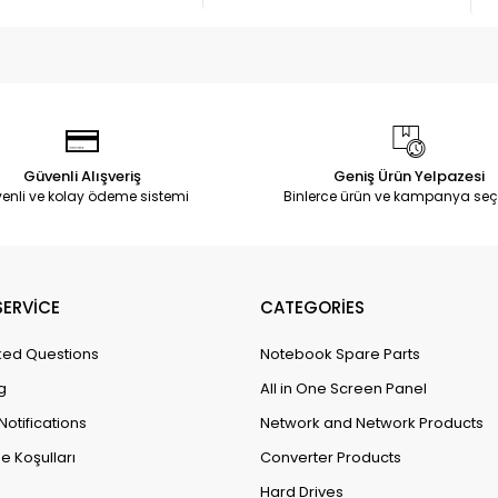
Güvenli Alışveriş
Geniş Ürün Yelpazesi
enli ve kolay ödeme sistemi
Binlerce ürün ve kampanya seç
ERVİCE
CATEGORİES
ked Questions
Notebook Spare Parts
g
All in One Screen Panel
Notifications
Network and Network Products
e Koşulları
Converter Products
Hard Drives