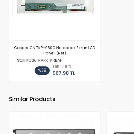
Casper CN.TKP-950C Notebook Ekran LCD
Paneli (Ref)
Stok Kodu: RARKTKRBAF
1.554,46 TL
%38
967,98 TL
Similar Products
Out of stock