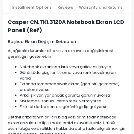
Installment Options
Reviews
Warranty and Returns
Casper CN.TKi.3120A Notebook Ekran LCD
Paneli (Ref)
Başlıca Ekran Değişim Sebepleri
Aşağıdaki durumlar cihazınızın ekranının değiştirilmesi
gerektiğini gösterebilir:
Notebook ekranında kırık veya çatlak oluştuysa
Görüntüde çizgiler, titreme veya renk bozulmaları
varsa
Ekranda tamamen siyah ekran (görüntü gelmeme)
problemi varsa
Arka ışık yanıyor ancak görüntü görünmüyorsa
Sıvı teması sonucu ekran tepki vermiyorsa
Fiziksel darbe sonrası görüntü gidip geliyorsa
Detaylı arıza tanımları için blog yazılarımızdan notebook
ekran arızaları ile ilgili makalemizi okuyabilirsiniz. Ürünün
uyumluluğu ve özellikleri hakkında daha fazla bilgi almak için