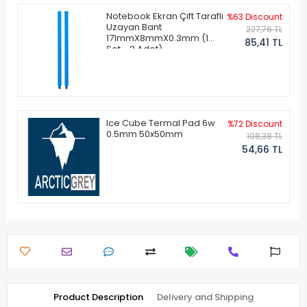
Notebook Ekran Çift Taraflı
%63 Discount
Uzayan Bant
227,76 TL
171mmX8mmX0.3mm (1
85,41 TL
Set - 2 Adet)
Ice Cube Termal Pad 6w
%72 Discount
0.5mm 50x50mm
198,38 TL
54,66 TL
Product Description
Delivery and Shipping