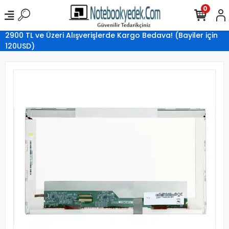
0
2900 TL ve Üzeri Alışverişlerde Kargo Bedava! (Bayiler için
120USD)