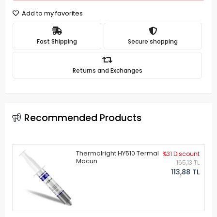
Add to my favorites
Fast Shipping
Secure shopping
Returns and Exchanges
Recommended Products
Thermalright HY510 Termal
%31 Discount
Macun
165,13 TL
113,88 TL