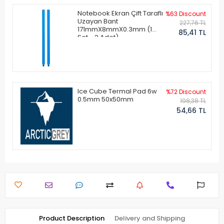
Notebook Ekran Çift Taraflı
%63 Discount
Uzayan Bant
227,76 TL
171mmX8mmX0.3mm (1
85,41 TL
Set - 2 Adet)
Ice Cube Termal Pad 6w
%72 Discount
0.5mm 50x50mm
198,38 TL
54,66 TL
Product Description
Delivery and Shipping