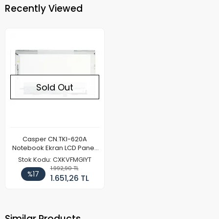
Recently Viewed
Sold Out
Casper CN.TKI-620A
Notebook Ekran LCD Paneli
(Kalın Kasa)
Stok Kodu: CXKVFMGIYT
1.992,90 TL
%17
1.651,26 TL
Similar Products