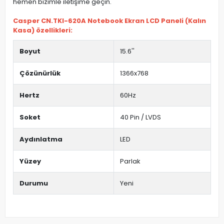
hemen bizimle iletişime geçin.
Casper CN.TKI-620A Notebook Ekran LCD Paneli (Kalın
Kasa) özellikleri:
Boyut
15.6''
Çözünürlük
1366x768
Hertz
60Hz
Soket
40 Pin / LVDS
Aydınlatma
LED
Yüzey
Parlak
Durumu
Yeni