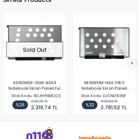
Sold Out
KD160N06-30NI-A004
NE156FHM-NXA V18.0
Notebook Ekran Paneli Full
Notebook Ekran Paneli
HD
144Hz
Stok Kodu: 6DJHYNMQCS
Stok Kodu: LUCNLF83NF
3.131,70 TL
4.115,62 TL
%26
%32
2.319,74 TL
2.781,52 TL