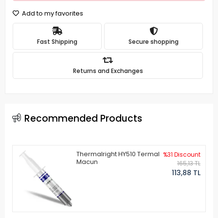
Add to my favorites
Fast Shipping
Secure shopping
Returns and Exchanges
Recommended Products
Thermalright HY510 Termal
%31 Discount
Macun
165,13 TL
113,88 TL