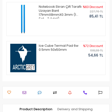
Notebook Ekran Çift Taraflı
%63 Discount
Uzayan Bant
227,76 TL
171mmX8mmX0.3mm (1
85,41 TL
Set - 2 Adet)
Ice Cube Termal Pad 6w
%72 Discount
0.5mm 50x50mm
198,38 TL
54,66 TL
Product Description
Delivery and Shipping