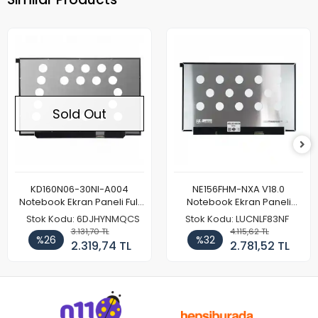
Sold Out
KD160N06-30NI-A004
NE156FHM-NXA V18.0
Notebook Ekran Paneli Full
Notebook Ekran Paneli
HD
144Hz
Stok Kodu: 6DJHYNMQCS
Stok Kodu: LUCNLF83NF
3.131,70 TL
4.115,62 TL
%26
%32
2.319,74 TL
2.781,52 TL