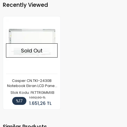
Recently Viewed
Sold Out
Casper CN.TKI-2430B
Notebook Ekran LCD Paneli
(Kalın Kasa)
Stok Kodu: FKTTRGMMXB
1.992,90 TL
%17
1.651,26 TL
Similar Products