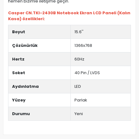
hemen bizimle iletişime geçin.
Casper CN.TKI-2430B Notebook Ekran LCD Paneli (Kalın
Kasa) özellikleri:
Boyut
15.6''
Çözünürlük
1366x768
Hertz
60Hz
Soket
40 Pin / LVDS
Aydınlatma
LED
Yüzey
Parlak
Durumu
Yeni