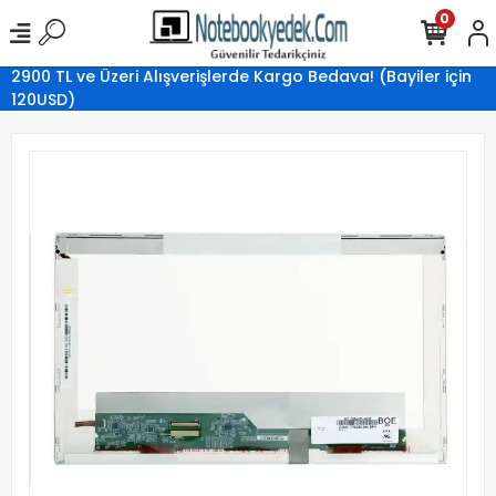
0
2900 TL ve Üzeri Alışverişlerde Kargo Bedava! (Bayiler için
120USD)