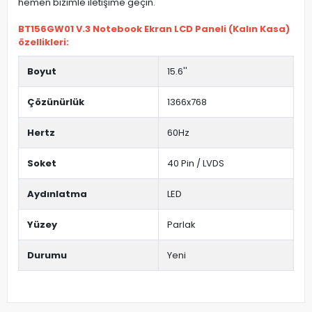
hemen bizimle iletişime geçin.
BT156GW01 V.3 Notebook Ekran LCD Paneli (Kalın Kasa)
özellikleri:
Boyut
15.6''
Çözünürlük
1366x768
Hertz
60Hz
Soket
40 Pin / LVDS
Aydınlatma
LED
Yüzey
Parlak
Durumu
Yeni