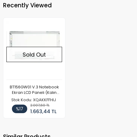
Recently Viewed
Sold Out
BT156GW01 V.3 Notebook
Ekran LCD Paneli (Kalın
Kasa)
Stok Kodu: XQAKKFFHIJ
2.007,60 TL
%17
1.663,44 TL
Similar Products