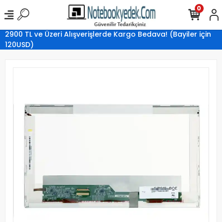
0
2900 TL ve Üzeri Alışverişlerde Kargo Bedava! (Bayiler için
120USD)