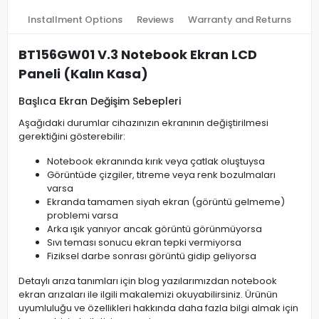
Installment Options
Reviews
Warranty and Returns
BT156GW01 V.3 Notebook Ekran LCD
Paneli (Kalın Kasa)
Başlıca Ekran Değişim Sebepleri
Aşağıdaki durumlar cihazınızın ekranının değiştirilmesi
gerektiğini gösterebilir:
Notebook ekranında kırık veya çatlak oluştuysa
Görüntüde çizgiler, titreme veya renk bozulmaları
varsa
Ekranda tamamen siyah ekran (görüntü gelmeme)
problemi varsa
Arka ışık yanıyor ancak görüntü görünmüyorsa
Sıvı teması sonucu ekran tepki vermiyorsa
Fiziksel darbe sonrası görüntü gidip geliyorsa
Detaylı arıza tanımları için blog yazılarımızdan notebook
ekran arızaları ile ilgili makalemizi okuyabilirsiniz. Ürünün
uyumluluğu ve özellikleri hakkında daha fazla bilgi almak için