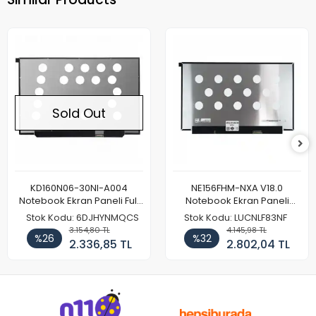
Sold Out
KD160N06-30NI-A004
NE156FHM-NXA V18.0
Notebook Ekran Paneli Full
Notebook Ekran Paneli
HD
144Hz
Stok Kodu: 6DJHYNMQCS
Stok Kodu: LUCNLF83NF
3.154,80 TL
4.145,98 TL
%26
%32
2.336,85 TL
2.802,04 TL