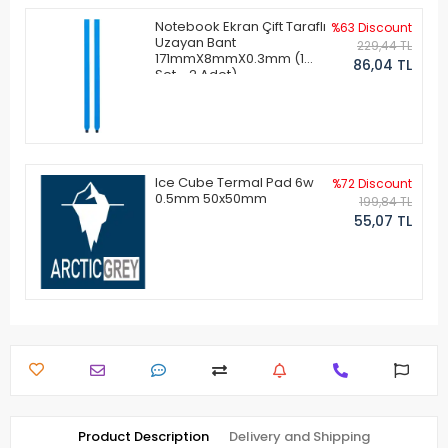
Notebook Ekran Çift Taraflı
%63 Discount
Uzayan Bant
229,44 TL
171mmX8mmX0.3mm (1
86,04 TL
Set - 2 Adet)
Ice Cube Termal Pad 6w
%72 Discount
0.5mm 50x50mm
199,84 TL
55,07 TL
Product Description
Delivery and Shipping