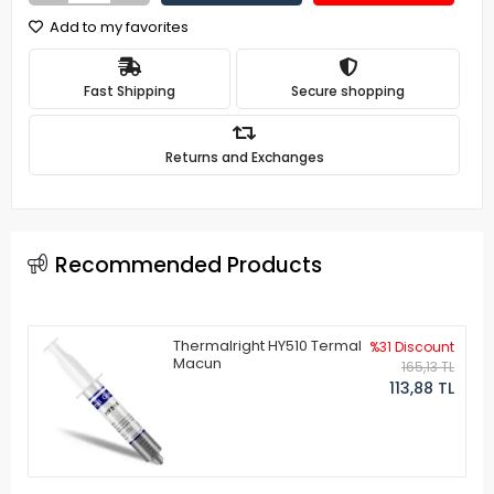
Add to my favorites
Fast Shipping
Secure shopping
Returns and Exchanges
Recommended Products
Thermalright HY510 Termal
%31 Discount
Macun
165,13 TL
113,88 TL