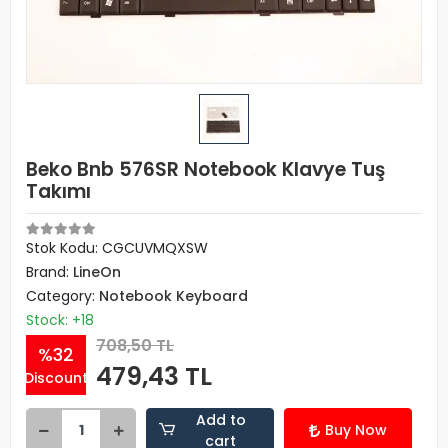
Beko Bnb 576SR Notebook Klavye Tuş
Takımı
Stok Kodu: CGCUVMQXSW
Brand:
LineOn
Category:
Notebook Keyboard
Stock: +18
708,50 TL
%32
479,43 TL
Discount
Add to
Buy Now
cart