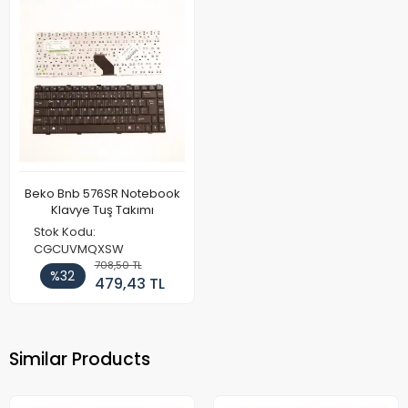
Beko Bnb 576SR Notebook
Klavye Tuş Takımı
Stok Kodu:
CGCUVMQXSW
708,50 TL
%32
479,43 TL
Similar Products