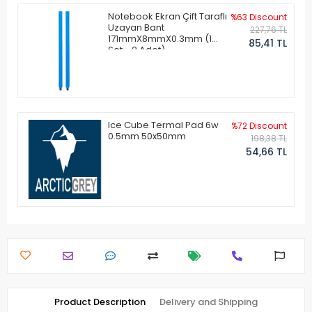
Notebook Ekran Çift Taraflı
%63 Discount
Uzayan Bant
227,76 TL
171mmX8mmX0.3mm (1
85,41 TL
Set - 2 Adet)
Ice Cube Termal Pad 6w
%72 Discount
0.5mm 50x50mm
198,38 TL
54,66 TL
Product Description
Delivery and Shipping