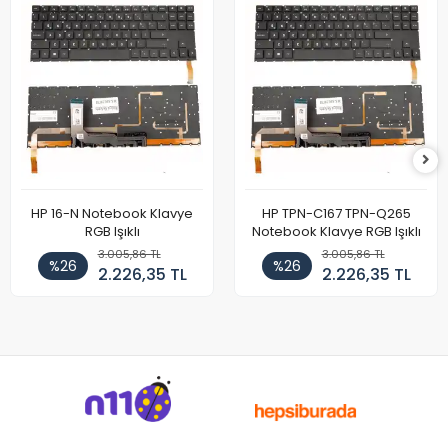
HP 16-N Notebook Klavye
HP TPN-C167 TPN-Q265
RGB Işıklı
Notebook Klavye RGB Işıklı
3.005,86 TL
3.005,86 TL
%26
%26
2.226,35 TL
2.226,35 TL