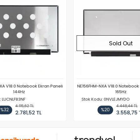
Sold Out
A V18.0 Notebook Ekran Paneli
NE156FHM-NXA V18.0 Notebook 
144Hz
165Hz
: LUCNLF83NF
Stok Kodu: 0NVLEJMYDO
4.115,62 TL
4.448,44 TL
%32
%20
2.781,52 TL
3.558,75 