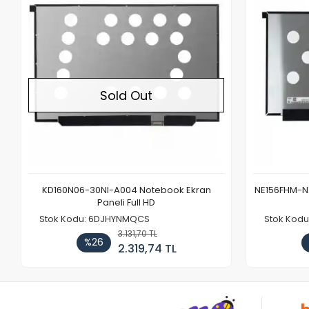
Sold Out
KD160N06-30NI-A004 Notebook Ekran
NE156FHM-NX
Paneli Full HD
Stok Kodu: 6DJHYNMQCS
Stok Kodu
3.131,70 TL
%26
2.319,74 TL