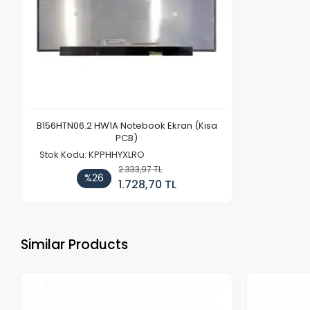
B156HTN06.2 HW1A Notebook Ekran (Kısa
PCB)
Stok Kodu: KPPHHYXLRO
2.333,97 TL
%26
1.728,70 TL
Similar Products
Out of stock