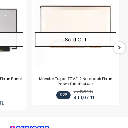
Sold Out
Ekran Paneli
Monster Tulpar T7 V21.2 Notebook Ekran
Paneli Full HD 144Hz
5.549,94 TL
%26
4.111,07 TL
TL