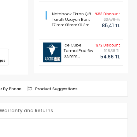
Notebook Ekran Çift
%63 Discount
Taraflı Uzayan Bant
227,76 TL
171mmX8mmX0.3mm
85,41 TL
(1 Set - 2 Adet)
Ice Cube
%72 Discount
Termal Pad 6w
198,38 TL
0.5mm
54,66 TL
ges
50x50mm
r By Phone
Product Suggestions
Warranty and Returns