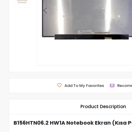
Add To My Favorites
Recom
Product Description
B156HTN06.2 HW1A Notebook Ekran (Kısa 