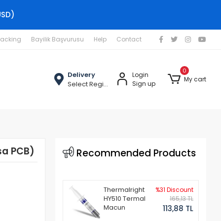
USD)
racking
Bayilik Başvurusu
Help
Contact
0
Delivery
Login
My cart
Select Region
Sign up
sa PCB)
Recommended Products
Thermalright
%31 Discount
HY510 Termal
165,13 TL
Macun
113,88 TL