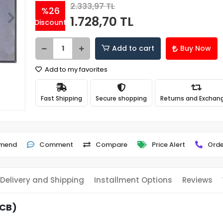
2.333,97 TL
%26
1.728,70 TL
Discount
Add to cart
Buy Now
Add to my favorites
Fast Shipping
Secure shopping
Returns and Exchan
mend
Comment
Compare
Price Alert
Orde
Delivery and Shipping
Installment Options
Reviews
PCB)