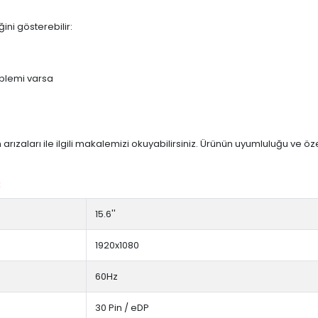
ini gösterebilir:
blemi varsa
arızaları ile ilgili makalemizi okuyabilirsiniz. Ürünün uyumluluğu ve ö
:
15.6''
1920x1080
60Hz
30 Pin / eDP