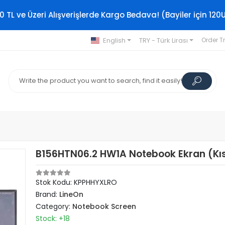
0 TL ve Üzeri Alışverişlerde Kargo Bedava! (Bayiler için 120
English
TRY - Türk Lirası
Order T
B156HTN06.2 HW1A Notebook Ekran (Kı
Stok Kodu: KPPHHYXLRO
Brand:
LineOn
Category:
Notebook Screen
Stock: +18