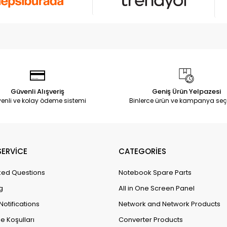
Güvenli Alışveriş
Geniş Ürün Yelpazesi
enli ve kolay ödeme sistemi
Binlerce ürün ve kampanya seç
ERVİCE
CATEGORİES
ked Questions
Notebook Spare Parts
g
All in One Screen Panel
Notifications
Network and Network Products
e Koşulları
Converter Products