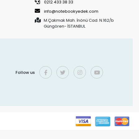
0212 433 38 33
info@notebookyedek.com
M.Çakmak Mah. İnönü Cad. N.162/b
Güngören- İSTANBUL
Follow us