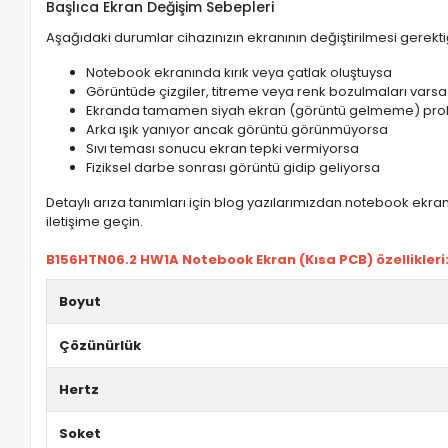
Başlıca Ekran Değişim Sebepleri
Aşağıdaki durumlar cihazınızın ekranının değiştirilmesi gerektiğ
Notebook ekranında kırık veya çatlak oluştuysa
Görüntüde çizgiler, titreme veya renk bozulmaları varsa
Ekranda tamamen siyah ekran (görüntü gelmeme) pro
Arka ışık yanıyor ancak görüntü görünmüyorsa
Sıvı teması sonucu ekran tepki vermiyorsa
Fiziksel darbe sonrası görüntü gidip geliyorsa
Detaylı arıza tanımları için blog yazılarımızdan notebook ekran 
iletişime geçin.
B156HTN06.2 HW1A Notebook Ekran (Kısa PCB) özellikleri
Boyut
Çözünürlük
Hertz
Soket