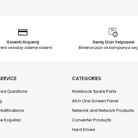
Güvenli Alışveriş
Geniş Ürün Yelpazesi
enli ve kolay ödeme sistemi
Binlerce ürün ve kampanya seç
ERVİCE
CATEGORİES
ked Questions
Notebook Spare Parts
g
All in One Screen Panel
Notifications
Network and Network Products
e Koşulları
Converter Products
Hard Drives