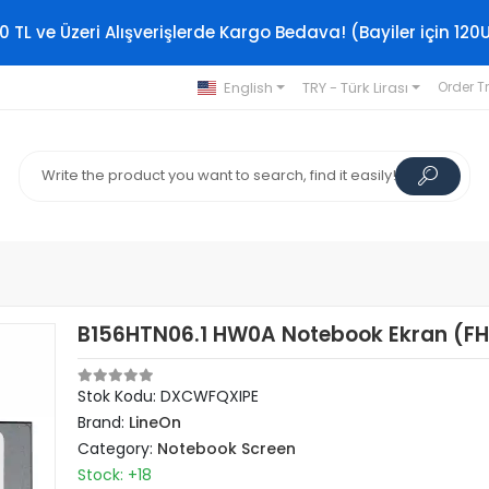
0 TL ve Üzeri Alışverişlerde Kargo Bedava! (Bayiler için 120
English
TRY - Türk Lirası
Order T
B156HTN06.1 HW0A Notebook Ekran (F
Stok Kodu: DXCWFQXIPE
Brand:
LineOn
Category:
Notebook Screen
Stock: +18