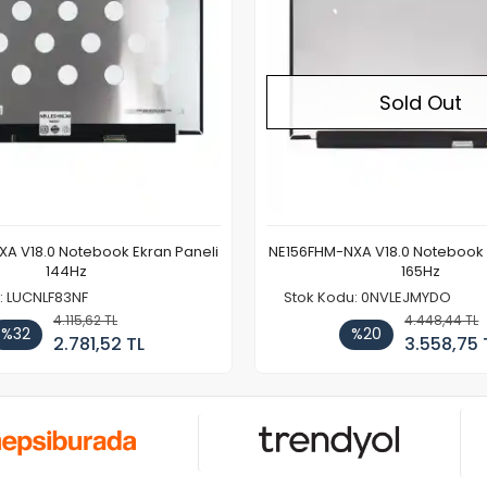
Sold Out
A V18.0 Notebook Ekran Paneli
NE156FHM-NXA V18.0 Notebook 
144Hz
165Hz
: LUCNLF83NF
Stok Kodu: 0NVLEJMYDO
4.115,62 TL
4.448,44 TL
%32
%20
2.781,52 TL
3.558,75 