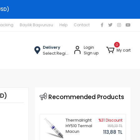
USD)
racking
Bayilik Başvurusu
Help
Contact
0
Delivery
Login
My cart
Select Region
Sign up
HD)
Recommended Products
Thermalright
%31 Discount
HY510 Termal
165,13 TL
Macun
113,88 TL