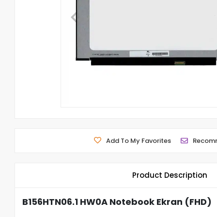
Add To My Favorites
Recom
Product Description
B156HTN06.1 HW0A Notebook Ekran (FHD)