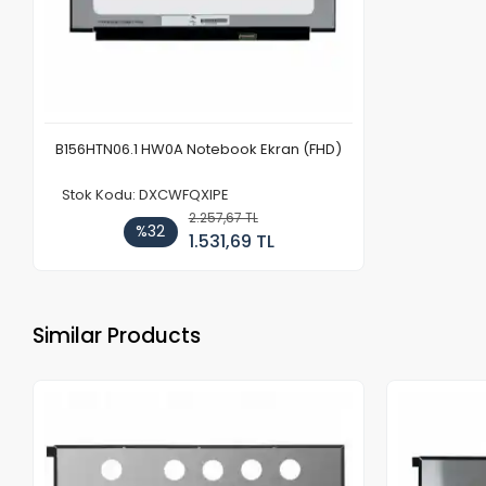
B156HTN06.1 HW0A Notebook Ekran (FHD)
Stok Kodu: DXCWFQXIPE
2.257,67 TL
%32
1.531,69 TL
Similar Products
Out of stock