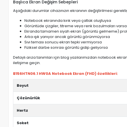
Başlıca Ekran Değişim Sebepleri
Aşağıdaki durumlar cihazınızın ekranının değiştirilmesi gerektiğ
Notebook ekranında kırık veya çatlak oluştuysa
Görüntüde çizgiler, titreme veya renk bozulmaları varsa
Ekranda tamamen siyah ekran (görüntü gelmeme) pro
Arka ışık yanıyor ancak görüntü görünmüyorsa
Sıvı teması sonucu ekran tepki vermiyorsa
Fiziksel darbe sonrası görüntü gidip geliyorsa
Detaylı arıza tanımları için blog yazılarımızdan notebook ekran 
iletişime geçin.
B156HTN06.1 HW0A Notebook Ekran (FHD) özellikleri:
Boyut
Çözünürlük
Hertz
Soket