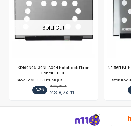
Sold Out
KD160N06-30NI-A004 Notebook Ekran
NE156FHM-NX
Paneli Full HD
Stok Kodu: 6DJHYNMQCS
Stok Kodu
3.131,70 TL
%26
2.319,74 TL