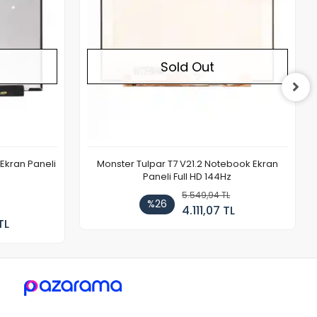
Sold Out
Ekran Paneli
Monster Tulpar T7 V21.2 Notebook Ekran
Paneli Full HD 144Hz
5.549,94 TL
%26
4.111,07 TL
TL