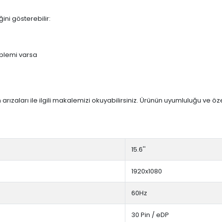
ini gösterebilir:
blemi varsa
arızaları ile ilgili makalemizi okuyabilirsiniz. Ürünün uyumluluğu ve ö
15.6''
1920x1080
60Hz
30 Pin / eDP