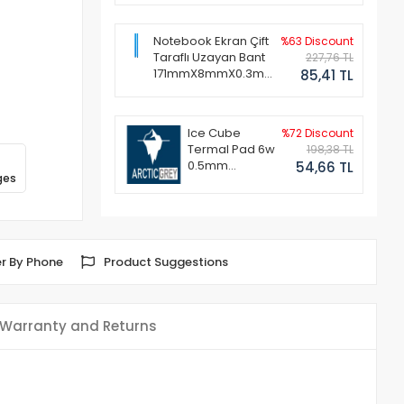
Notebook Ekran Çift
%63 Discount
Taraflı Uzayan Bant
227,76 TL
171mmX8mmX0.3mm
85,41 TL
(1 Set - 2 Adet)
Ice Cube
%72 Discount
Termal Pad 6w
198,38 TL
0.5mm
54,66 TL
ges
50x50mm
r By Phone
Product Suggestions
Warranty and Returns