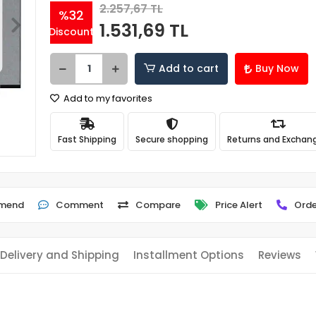
2.257,67 TL
%32
1.531,69 TL
Discount
Add to cart
Buy Now
Add to my favorites
Fast Shipping
Secure shopping
Returns and Exchan
mend
Comment
Compare
Price Alert
Orde
Delivery and Shipping
Installment Options
Reviews