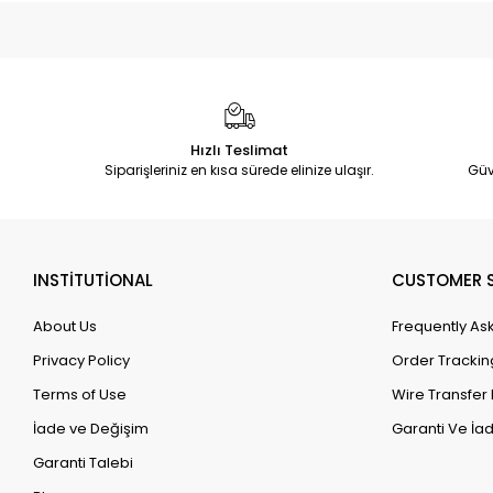
Hızlı Teslimat
Siparişleriniz en kısa sürede elinize ulaşır.
Güv
INSTİTUTİONAL
CUSTOMER S
About Us
Frequently As
Privacy Policy
Order Trackin
Terms of Use
Wire Transfer 
İade ve Değişim
Garanti Ve İad
Garanti Talebi