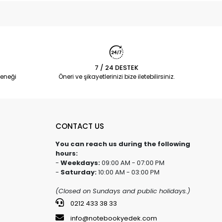
7 / 24 DESTEK
eneği
Öneri ve şikayetlerinizi bize iletebilirsiniz.
CONTACT US
You can reach us during the following
hours:
-
Weekdays:
09:00 AM - 07:00 PM
-
Saturday:
10:00 AM - 03:00 PM
(Closed on Sundays and public holidays.)
0212 433 38 33
info@notebookyedek.com