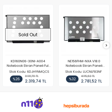
Sold Out
KD160N06-30NI-A004
NE156FHM-NXA V18.0
Notebook Ekran Paneli Full
Notebook Ekran Paneli
HD
144Hz
Stok Kodu: 6DJHYNMQCS
Stok Kodu: LUCNLF83NF
3.131,70 TL
4.115,62 TL
%26
%32
2.319,74 TL
2.781,52 TL