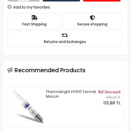
Add to my favorites
Fast Shipping
Secure shopping
Returns and Exchanges
Recommended Products
Thermalright HY510 Termal
%31 Discount
Macun
165,13 TL
113,88 TL