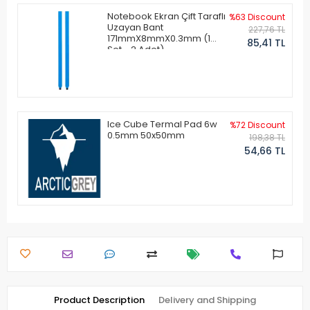
Notebook Ekran Çift Taraflı
%63 Discount
Uzayan Bant
227,76 TL
171mmX8mmX0.3mm (1
85,41 TL
Set - 2 Adet)
Ice Cube Termal Pad 6w
%72 Discount
0.5mm 50x50mm
198,38 TL
54,66 TL
Product Description
Delivery and Shipping