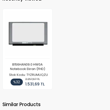
B156HAN09.0 HW0A
Notebook Ekran (FHD)
Stok Kodu: TYZRUMUQZU
2.257,67 TL
%32
1.531,69 TL
Similar Products