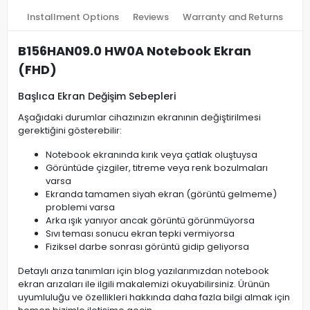
Installment Options
Reviews
Warranty and Returns
B156HAN09.0 HW0A Notebook Ekran
(FHD)
Başlıca Ekran Değişim Sebepleri
Aşağıdaki durumlar cihazınızın ekranının değiştirilmesi
gerektiğini gösterebilir:
Notebook ekranında kırık veya çatlak oluştuysa
Görüntüde çizgiler, titreme veya renk bozulmaları
varsa
Ekranda tamamen siyah ekran (görüntü gelmeme)
problemi varsa
Arka ışık yanıyor ancak görüntü görünmüyorsa
Sıvı teması sonucu ekran tepki vermiyorsa
Fiziksel darbe sonrası görüntü gidip geliyorsa
Detaylı arıza tanımları için blog yazılarımızdan notebook
ekran arızaları ile ilgili makalemizi okuyabilirsiniz. Ürünün
uyumluluğu ve özellikleri hakkında daha fazla bilgi almak için