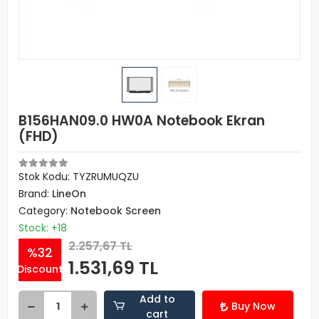
B156HAN09.0 HW0A Notebook Ekran
(FHD)
Stok Kodu: TYZRUMUQZU
Brand:
LineOn
Category:
Notebook Screen
Stock: +18
2.257,67 TL
%32
1.531,69 TL
Discount
Add to
Buy Now
cart