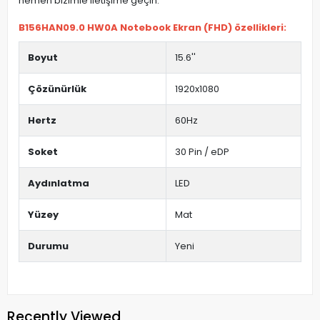
hemen bizimle iletişime geçin.
B156HAN09.0 HW0A Notebook Ekran (FHD) özellikleri:
Boyut
15.6''
Çözünürlük
1920x1080
Hertz
60Hz
Soket
30 Pin / eDP
Aydınlatma
LED
Yüzey
Mat
Durumu
Yeni
Recently Viewed