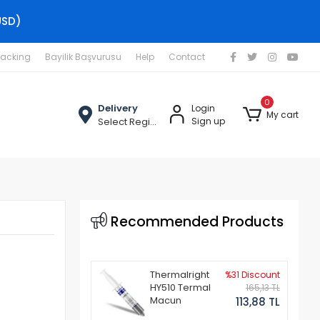
USD)
racking
Bayilik Başvurusu
Help
Contact
0
Delivery
Login
My cart
Select Region
Sign up
Recommended Products
Thermalright
%31 Discount
HY510 Termal
165,13 TL
Macun
113,88 TL