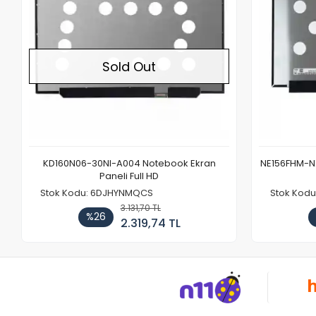
Sold Out
KD160N06-30NI-A004 Notebook Ekran
NE156FHM-NX
Paneli Full HD
Stok Kodu: 6DJHYNMQCS
Stok Kodu
3.131,70 TL
%26
2.319,74 TL