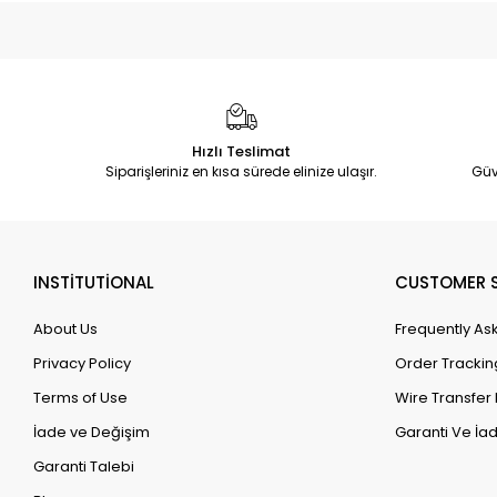
Hızlı Teslimat
Siparişleriniz en kısa sürede elinize ulaşır.
Güv
INSTİTUTİONAL
CUSTOMER S
About Us
Frequently As
Privacy Policy
Order Trackin
Terms of Use
Wire Transfer 
İade ve Değişim
Garanti Ve İad
Garanti Talebi