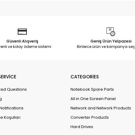
Güvenli Alışveriş
Geniş Ürün Yelpazesi
enli ve kolay ödeme sistemi
Binlerce ürün ve kampanya seç
ERVİCE
CATEGORİES
ked Questions
Notebook Spare Parts
g
All in One Screen Panel
Notifications
Network and Network Products
e Koşulları
Converter Products
Hard Drives