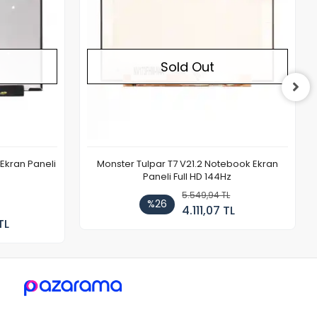
Sold Out
Ekran Paneli
Monster Tulpar T7 V21.2 Notebook Ekran
Paneli Full HD 144Hz
5.549,94 TL
%26
4.111,07 TL
TL