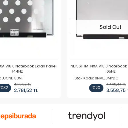
Sold Out
A V18.0 Notebook Ekran Paneli
NE156FHM-NXA V18.0 Notebook 
144Hz
165Hz
: LUCNLF83NF
Stok Kodu: 0NVLEJMYDO
4.115,62 TL
4.448,44 TL
%32
%20
2.781,52 TL
3.558,75 