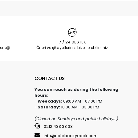
7 / 24 DESTEK
eneği
Öneri ve şikayetlerinizi bize iletebilirsiniz.
CONTACT US
You can reach us during the following
hours:
-
Weekdays:
09:00 AM - 07:00 PM
-
Saturday:
10:00 AM - 03:00 PM
(Closed on Sundays and public holidays.)
0212 433 38 33
info@notebookyedek.com