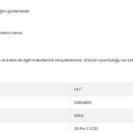
ini gösterebilir:
blemi varsa
arızaları ile ilgili makalemizi okuyabilirsiniz. Ürünün uyumluluğu ve ö
14.1''
1280x800
60Hz
30 Pin / CCFL