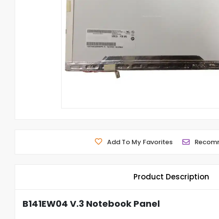
Add To My Favorites
Recom
Product Description
B141EW04 V.3 Notebook Panel