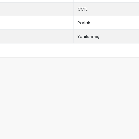
CCFL
Parlak
Yenilenmiş