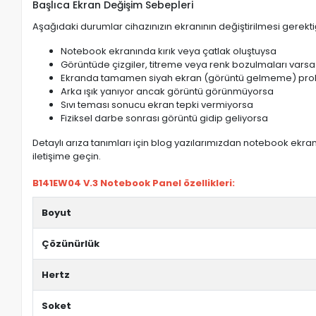
Başlıca Ekran Değişim Sebepleri
Aşağıdaki durumlar cihazınızın ekranının değiştirilmesi gerektiğ
Notebook ekranında kırık veya çatlak oluştuysa
Görüntüde çizgiler, titreme veya renk bozulmaları varsa
Ekranda tamamen siyah ekran (görüntü gelmeme) pro
Arka ışık yanıyor ancak görüntü görünmüyorsa
Sıvı teması sonucu ekran tepki vermiyorsa
Fiziksel darbe sonrası görüntü gidip geliyorsa
Detaylı arıza tanımları için blog yazılarımızdan notebook ekran 
iletişime geçin.
B141EW04 V.3 Notebook Panel özellikleri:
Boyut
Çözünürlük
Hertz
Soket