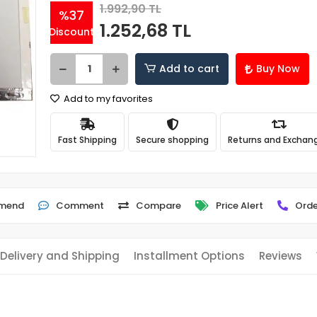
1.992,90 TL
%37
1.252,68 TL
Discount
Add to cart
Buy Now
Add to my favorites
Fast Shipping
Secure shopping
Returns and Exchan
mend
Comment
Compare
Price Alert
Orde
Delivery and Shipping
Installment Options
Reviews