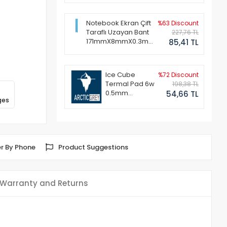
Notebook Ekran Çift
%63 Discount
Taraflı Uzayan Bant
227,76 TL
171mmX8mmX0.3mm
85,41 TL
(1 Set - 2 Adet)
Ice Cube
%72 Discount
Termal Pad 6w
198,38 TL
0.5mm
54,66 TL
ges
50x50mm
r By Phone
Product Suggestions
Warranty and Returns