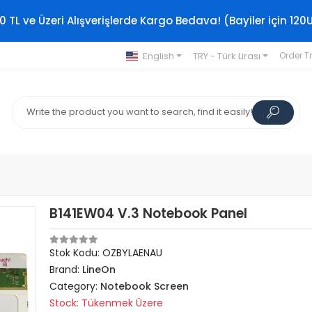
0 TL ve Üzeri Alışverişlerde Kargo Bedava! (Bayiler için 120
English
TRY - Türk Lirası
Order T
B141EW04 V.3 Notebook Panel
Stok Kodu: OZBYLAENAU
Brand:
LineOn
Category:
Notebook Screen
Stock: Tükenmek Üzere