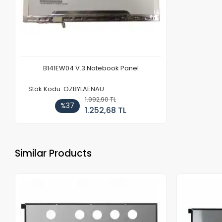
B141EW04 V.3 Notebook Panel
Stok Kodu: OZBYLAENAU
1.992,90 TL
%37
1.252,68 TL
Similar Products
Out of stock