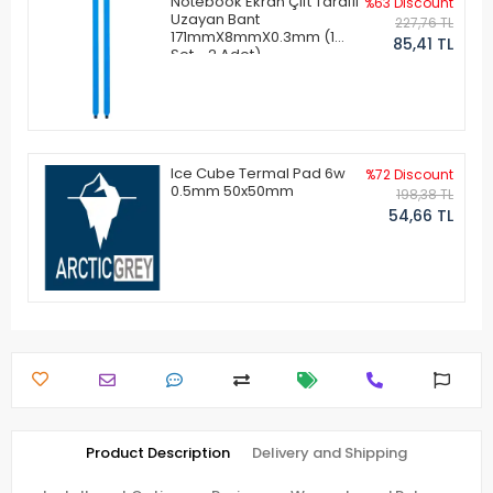
Notebook Ekran Çift Taraflı
%63 Discount
Uzayan Bant
227,76 TL
171mmX8mmX0.3mm (1
85,41 TL
Set - 2 Adet)
Ice Cube Termal Pad 6w
%72 Discount
0.5mm 50x50mm
198,38 TL
54,66 TL
Product Description
Delivery and Shipping