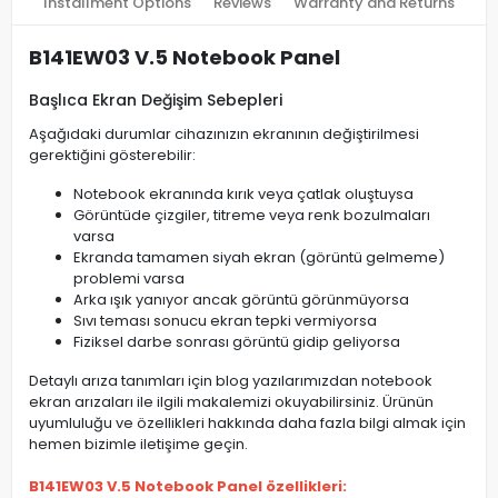
Installment Options
Reviews
Warranty and Returns
B141EW03 V.5 Notebook Panel
Başlıca Ekran Değişim Sebepleri
Aşağıdaki durumlar cihazınızın ekranının değiştirilmesi
gerektiğini gösterebilir:
Notebook ekranında kırık veya çatlak oluştuysa
Görüntüde çizgiler, titreme veya renk bozulmaları
varsa
Ekranda tamamen siyah ekran (görüntü gelmeme)
problemi varsa
Arka ışık yanıyor ancak görüntü görünmüyorsa
Sıvı teması sonucu ekran tepki vermiyorsa
Fiziksel darbe sonrası görüntü gidip geliyorsa
Detaylı arıza tanımları için blog yazılarımızdan notebook
ekran arızaları ile ilgili makalemizi okuyabilirsiniz. Ürünün
uyumluluğu ve özellikleri hakkında daha fazla bilgi almak için
hemen bizimle iletişime geçin.
B141EW03 V.5 Notebook Panel özellikleri: