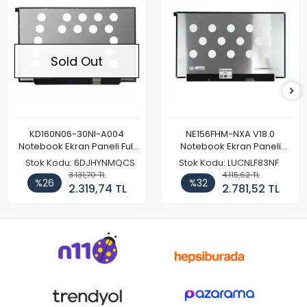
Sold Out
KD160N06-30NI-A004
NE156FHM-NXA V18.0
Notebook Ekran Paneli Full
Notebook Ekran Paneli
HD
144Hz
Stok Kodu: 6DJHYNMQCS
Stok Kodu: LUCNLF83NF
3.131,70 TL
4.115,62 TL
%26
%32
2.319,74 TL
2.781,52 TL