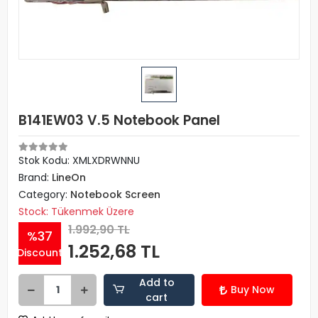
B141EW03 V.5 Notebook Panel
Stok Kodu: XMLXDRWNNU
Brand:
LineOn
Category:
Notebook Screen
Stock: Tükenmek Üzere
1.992,90 TL
%37
1.252,68 TL
Discount
Add to
Buy Now
cart