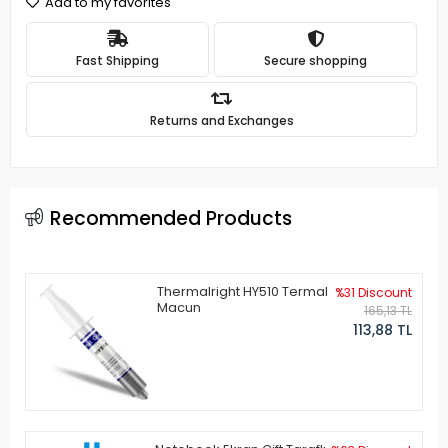
Add to my favorites
Fast Shipping
Secure shopping
Returns and Exchanges
Recommended Products
Thermalright HY510 Termal
%31 Discount
Macun
165,13 TL
113,88 TL