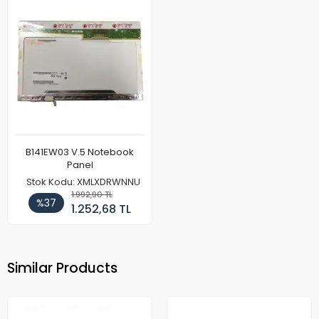
B141EW03 V.5 Notebook
Panel
Stok Kodu: XMLXDRWNNU
1.992,90 TL
%37
1.252,68 TL
Similar Products