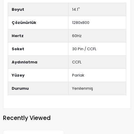
Boyut
14.1''
Çözünürlük
1280x800
Hertz
60Hz
Soket
30 Pin / CCFL
Aydınlatma
CCFL
Yüzey
Parlak
Durumu
Yenilenmiş
Recently Viewed