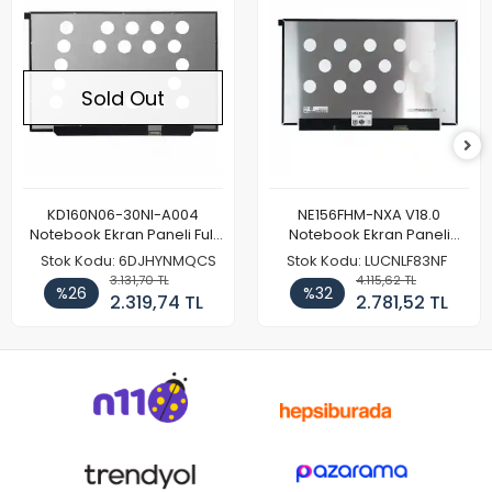
Sold Out
KD160N06-30NI-A004
NE156FHM-NXA V18.0
Notebook Ekran Paneli Full
Notebook Ekran Paneli
HD
144Hz
Stok Kodu: 6DJHYNMQCS
Stok Kodu: LUCNLF83NF
3.131,70 TL
4.115,62 TL
%26
%32
2.319,74 TL
2.781,52 TL