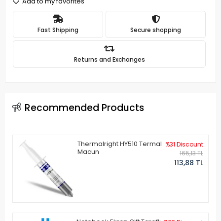
Add to my favorites
Fast Shipping
Secure shopping
Returns and Exchanges
Recommended Products
Thermalright HY510 Termal
%31 Discount
Macun
165,13 TL
113,88 TL