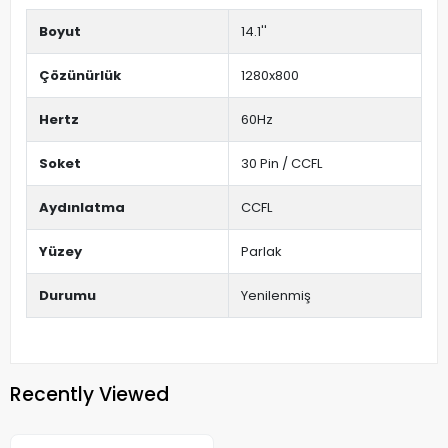
Boyut
14.1''
Çözünürlük
1280x800
Hertz
60Hz
Soket
30 Pin / CCFL
Aydınlatma
CCFL
Yüzey
Parlak
Durumu
Yenilenmiş
Recently Viewed