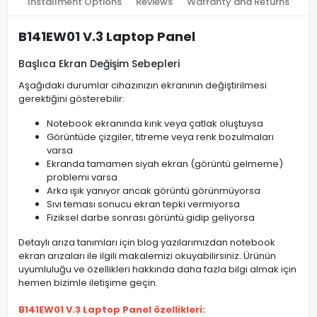
Installment Options
Reviews
Warranty and Returns
B141EW01 V.3 Laptop Panel
Başlıca Ekran Değişim Sebepleri
Aşağıdaki durumlar cihazınızın ekranının değiştirilmesi
gerektiğini gösterebilir:
Notebook ekranında kırık veya çatlak oluştuysa
Görüntüde çizgiler, titreme veya renk bozulmaları
varsa
Ekranda tamamen siyah ekran (görüntü gelmeme)
problemi varsa
Arka ışık yanıyor ancak görüntü görünmüyorsa
Sıvı teması sonucu ekran tepki vermiyorsa
Fiziksel darbe sonrası görüntü gidip geliyorsa
Detaylı arıza tanımları için blog yazılarımızdan notebook
ekran arızaları ile ilgili makalemizi okuyabilirsiniz. Ürünün
uyumluluğu ve özellikleri hakkında daha fazla bilgi almak için
hemen bizimle iletişime geçin.
B141EW01 V.3 Laptop Panel özellikleri: