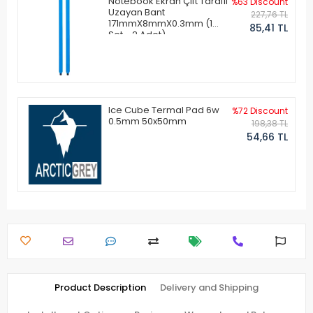
Notebook Ekran Çift Taraflı
%63 Discount
Uzayan Bant
227,76 TL
171mmX8mmX0.3mm (1
85,41 TL
Set - 2 Adet)
Ice Cube Termal Pad 6w
%72 Discount
0.5mm 50x50mm
198,38 TL
54,66 TL
Product Description
Delivery and Shipping