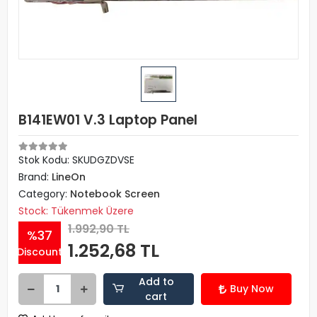
B141EW01 V.3 Laptop Panel
Stok Kodu: SKUDGZDVSE
Brand:
LineOn
Category:
Notebook Screen
Stock: Tükenmek Üzere
1.992,90 TL
%37
1.252,68 TL
Discount
Add to
Buy Now
cart