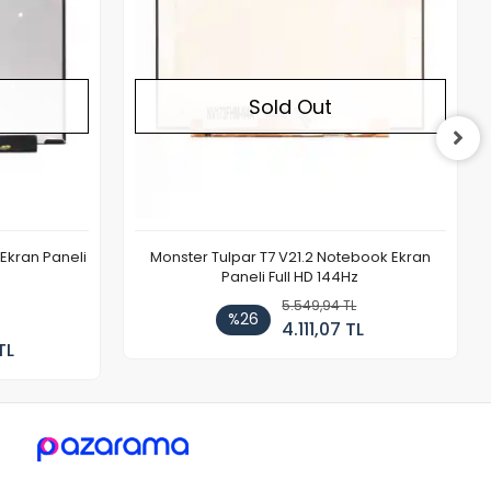
Sold Out
Ekran Paneli
Monster Tulpar T7 V21.2 Notebook Ekran
Paneli Full HD 144Hz
5.549,94 TL
%26
4.111,07 TL
TL