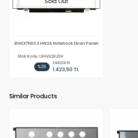
Sold Out
B140XTN03.3 HW2A Notebook Ekran Paneli
Stok Kodu: LXHVIQEUSV
1.921,73 TL
%26
1.423,50 TL
Similar Products
Out of stock