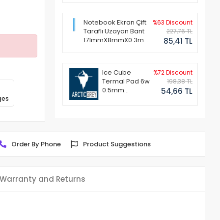
Notebook Ekran Çift
%63 Discount
Taraflı Uzayan Bant
227,76 TL
171mmX8mmX0.3mm
85,41 TL
(1 Set - 2 Adet)
Ice Cube
%72 Discount
Termal Pad 6w
198,38 TL
0.5mm
54,66 TL
ges
50x50mm
Order By Phone
Product Suggestions
Warranty and Returns