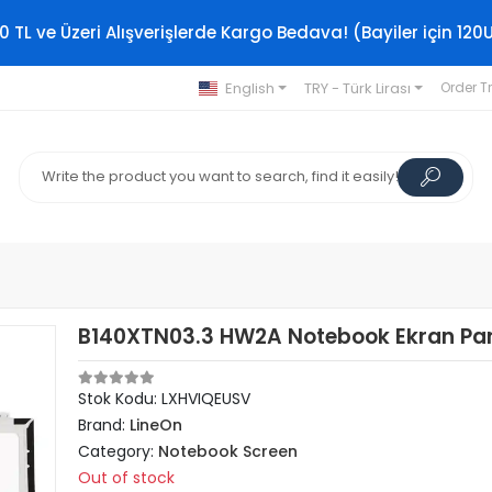
0 TL ve Üzeri Alışverişlerde Kargo Bedava! (Bayiler için 120
English
TRY - Türk Lirası
Order T
B140XTN03.3 HW2A Notebook Ekran Pan
Stok Kodu: LXHVIQEUSV
Brand:
LineOn
Category:
Notebook Screen
Out of stock