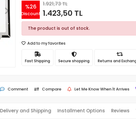
1.921,73 TL
%26
1.423,50 TL
Discount
The product is out of stock.
Add to my favorites
Fast Shipping
Secure shopping
Returns and Exchan
Comment
Compare
Let Me Know When İt Arrives
Delivery and Shipping
Installment Options
Reviews