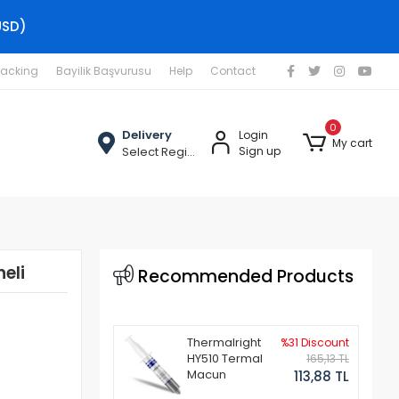
USD)
racking
Bayilik Başvurusu
Help
Contact
0
Delivery
Login
My cart
Select Region
Sign up
eli
Recommended Products
Thermalright
%31 Discount
HY510 Termal
165,13 TL
Macun
113,88 TL