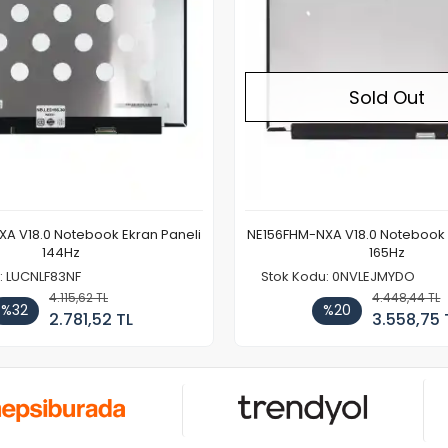
Sold Out
A V18.0 Notebook Ekran Paneli
NE156FHM-NXA V18.0 Notebook 
144Hz
165Hz
: LUCNLF83NF
Stok Kodu: 0NVLEJMYDO
4.115,62 TL
4.448,44 TL
%32
%20
2.781,52 TL
3.558,75 