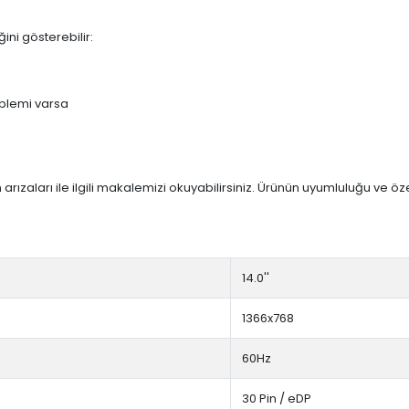
ini gösterebilir:
blemi varsa
arızaları ile ilgili makalemizi okuyabilirsiniz. Ürünün uyumluluğu ve ö
14.0''
1366x768
60Hz
30 Pin / eDP