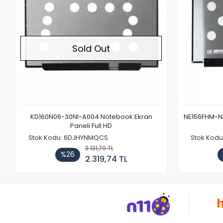
Sold Out
KD160N06-30NI-A004 Notebook Ekran
NE156FHM-NX
Paneli Full HD
Stok Kodu: 6DJHYNMQCS
Stok Kodu
3.131,70 TL
%26
2.319,74 TL