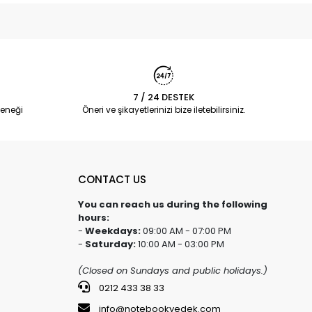
7 / 24 DESTEK
eneği
Öneri ve şikayetlerinizi bize iletebilirsiniz.
CONTACT US
You can reach us during the following
hours:
-
Weekdays:
09:00 AM - 07:00 PM
-
Saturday:
10:00 AM - 03:00 PM
(Closed on Sundays and public holidays.)
0212 433 38 33
info@notebookyedek.com