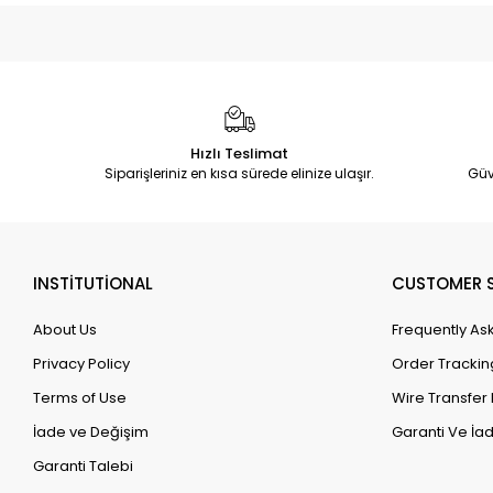
Hızlı Teslimat
Siparişleriniz en kısa sürede elinize ulaşır.
Güv
INSTİTUTİONAL
CUSTOMER S
About Us
Frequently As
Privacy Policy
Order Trackin
Terms of Use
Wire Transfer 
İade ve Değişim
Garanti Ve İad
Garanti Talebi