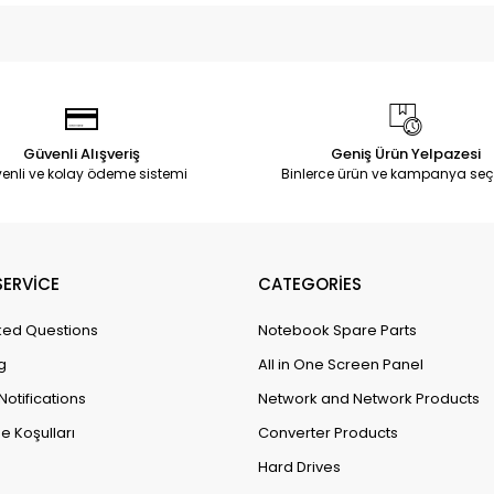
Güvenli Alışveriş
Geniş Ürün Yelpazesi
enli ve kolay ödeme sistemi
Binlerce ürün ve kampanya seç
ERVİCE
CATEGORİES
ked Questions
Notebook Spare Parts
g
All in One Screen Panel
Notifications
Network and Network Products
e Koşulları
Converter Products
Hard Drives