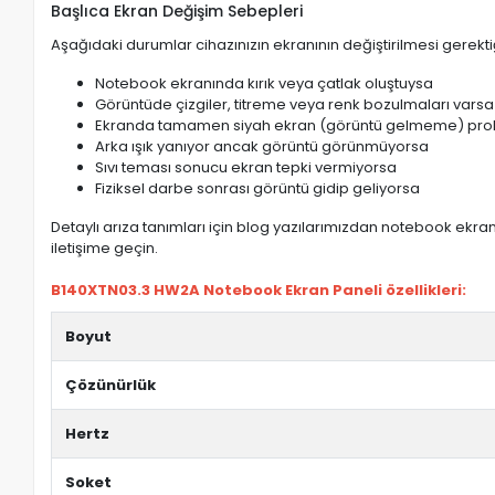
Başlıca Ekran Değişim Sebepleri
Aşağıdaki durumlar cihazınızın ekranının değiştirilmesi gerektiğ
Notebook ekranında kırık veya çatlak oluştuysa
Görüntüde çizgiler, titreme veya renk bozulmaları varsa
Ekranda tamamen siyah ekran (görüntü gelmeme) pro
Arka ışık yanıyor ancak görüntü görünmüyorsa
Sıvı teması sonucu ekran tepki vermiyorsa
Fiziksel darbe sonrası görüntü gidip geliyorsa
Detaylı arıza tanımları için blog yazılarımızdan notebook ekran 
iletişime geçin.
B140XTN03.3 HW2A Notebook Ekran Paneli özellikleri:
Boyut
Çözünürlük
Hertz
Soket