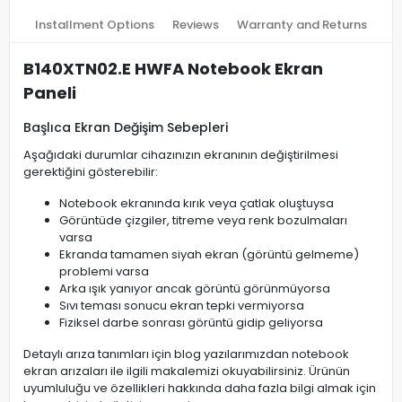
Installment Options
Reviews
Warranty and Returns
B140XTN02.E HWFA Notebook Ekran
Paneli
Başlıca Ekran Değişim Sebepleri
Aşağıdaki durumlar cihazınızın ekranının değiştirilmesi
gerektiğini gösterebilir:
Notebook ekranında kırık veya çatlak oluştuysa
Görüntüde çizgiler, titreme veya renk bozulmaları
varsa
Ekranda tamamen siyah ekran (görüntü gelmeme)
problemi varsa
Arka ışık yanıyor ancak görüntü görünmüyorsa
Sıvı teması sonucu ekran tepki vermiyorsa
Fiziksel darbe sonrası görüntü gidip geliyorsa
Detaylı arıza tanımları için blog yazılarımızdan notebook
ekran arızaları ile ilgili makalemizi okuyabilirsiniz. Ürünün
uyumluluğu ve özellikleri hakkında daha fazla bilgi almak için