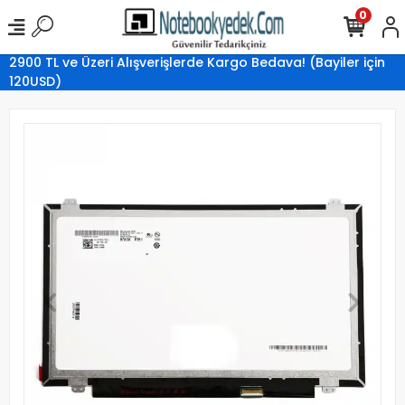
0
2900 TL ve Üzeri Alışverişlerde Kargo Bedava! (Bayiler için
120USD)