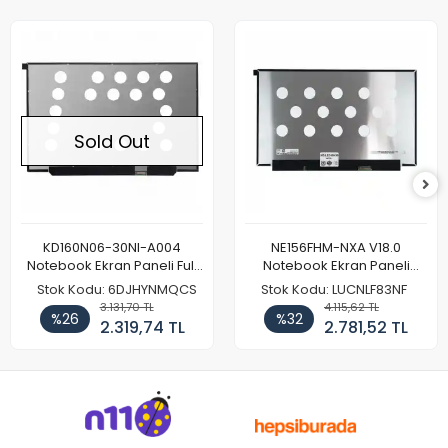
Sold Out
KD160N06-30NI-A004
NE156FHM-NXA V18.0
Notebook Ekran Paneli Full
Notebook Ekran Paneli
HD
144Hz
Stok Kodu: 6DJHYNMQCS
Stok Kodu: LUCNLF83NF
3.131,70 TL
4.115,62 TL
%26
%32
2.319,74 TL
2.781,52 TL