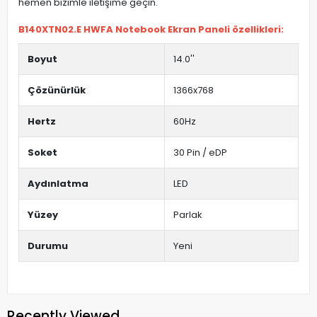
hemen bizimle iletişime geçin.
B140XTN02.E HWFA Notebook Ekran Paneli özellikleri:
Boyut
14.0''
Çözünürlük
1366x768
Hertz
60Hz
Soket
30 Pin / eDP
Aydınlatma
LED
Yüzey
Parlak
Durumu
Yeni
Recently Viewed