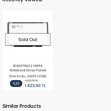
Sold Out
B140XTN02.E HWFA
Notebook Ekran Paneli
Stok Kodu: JHDPEJVDBE
1.921,73 TL
%26
1.423,50 TL
Similar Products