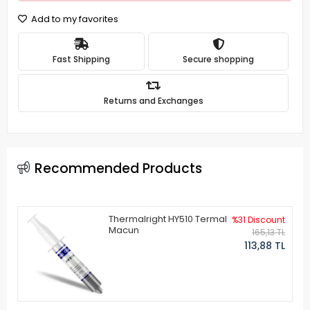
Add to my favorites
Fast Shipping
Secure shopping
Returns and Exchanges
Recommended Products
Thermalright HY510 Termal
%31 Discount
Macun
165,13 TL
113,88 TL