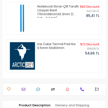
Notebook Ekran Çift Taraflı
%63 Discount
Uzayan Bant
227,76 TL
171mmX8mmX0.3mm (1
85,41 TL
Set - 2 Adet)
Ice Cube Termal Pad 6w
%72 Discount
0.5mm 50x50mm
198,38 TL
54,66 TL
Product Description
Delivery and Shipping