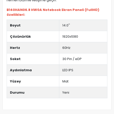
hemen bizimle iletişime geçin.
B140HAN06.8 HW0A Notebook Ekran Paneli (FullHD)
özellikleri:
Boyut
14.0''
Çözünürlük
1920x1080
Hertz
60Hz
Soket
30 Pin / eDP
Aydınlatma
LED IPS
Yüzey
Mat
Durumu
Yeni