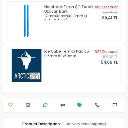
Notebook Ekran Çift Taraflı
%63 Discount
Uzayan Bant
227,76 TL
171mmX8mmX0.3mm (1
85,41 TL
Set - 2 Adet)
Ice Cube Termal Pad 6w
%72 Discount
0.5mm 50x50mm
198,38 TL
54,66 TL
Product Description
Delivery and Shipping