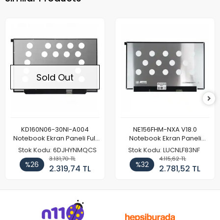
Sold Out
KD160N06-30NI-A004
NE156FHM-NXA V18.0
Notebook Ekran Paneli Full
Notebook Ekran Paneli
HD
144Hz
Stok Kodu: 6DJHYNMQCS
Stok Kodu: LUCNLF83NF
3.131,70 TL
4.115,62 TL
%26
%32
2.319,74 TL
2.781,52 TL