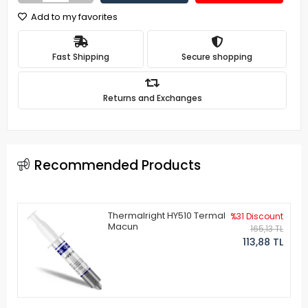
Add to my favorites
Fast Shipping
Secure shopping
Returns and Exchanges
Recommended Products
Thermalright HY510 Termal
%31 Discount
Macun
165,13 TL
113,88 TL