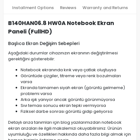
Installment Options
Reviews
Warranty and Returns
B140HAN06.8 HW0A Notebook Ekran
Paneli (FullHD)
Başlıca Ekran Değişim Sebepleri
Aşağıdaki durumlar cihazınızın ekranının değiştirilmesi
gerektiğini gösterebilir:
Notebook ekranında kırık veya çatlak oluştuysa
Görüntüde çizgiler, titreme veya renk bozulmaları
varsa
Ekranda tamamen siyah ekran (görüntü gelmeme)
problemi varsa
Arka ışık yanıyor ancak görüntü görünmüyorsa
Sıvı teması sonucu ekran tepki vermiyorsa
Fiziksel darbe sonrası görüntü gidip geliyorsa
Detaylı arıza tanımları için blog yazılarımızdan notebook
ekran arızaları ile ilgili makalemizi okuyabilirsiniz. Ürünün
uyumluluğu ve özellikleri hakkında daha fazla bilgi almak için