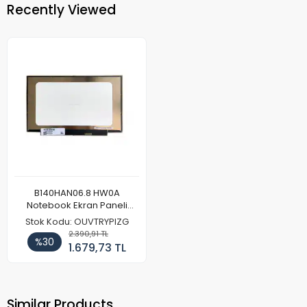
Recently Viewed
B140HAN06.8 HW0A
Notebook Ekran Paneli
(FullHD)
Stok Kodu: OUVTRYPIZG
2.390,91 TL
%30
1.679,73 TL
Similar Products