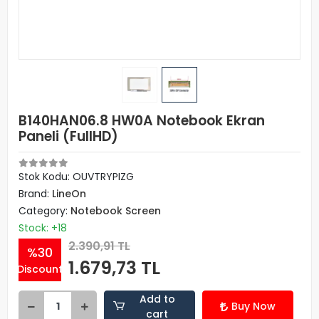
B140HAN06.8 HW0A Notebook Ekran
Paneli (FullHD)
Stok Kodu: OUVTRYPIZG
Brand:
LineOn
Category:
Notebook Screen
Stock: +18
2.390,91 TL
%30
1.679,73 TL
Discount
Add to
Buy Now
cart