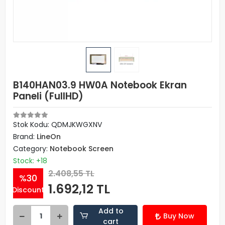
B140HAN03.9 HW0A Notebook Ekran
Paneli (FullHD)
Stok Kodu: QDMJKWGXNV
Brand:
LineOn
Category:
Notebook Screen
Stock: +18
2.408,55 TL
%30
1.692,12 TL
Discount
Add to
Buy Now
cart