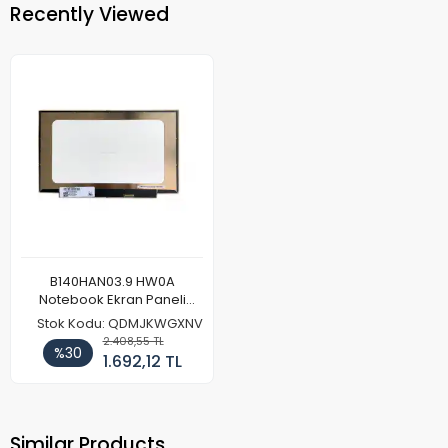
Recently Viewed
B140HAN03.9 HW0A
Notebook Ekran Paneli
(FullHD)
Stok Kodu: QDMJKWGXNV
2.408,55 TL
%30
1.692,12 TL
Similar Products