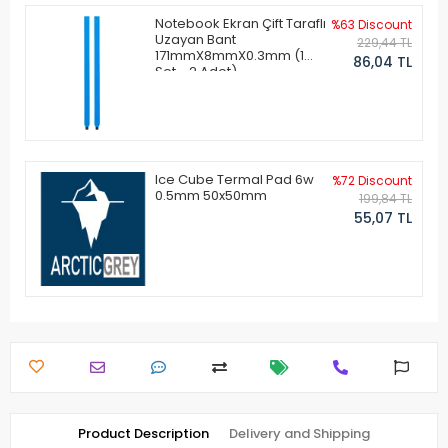
Notebook Ekran Çift Taraflı
%63 Discount
Uzayan Bant
229,44 TL
171mmX8mmX0.3mm (1
86,04 TL
Set - 2 Adet)
Ice Cube Termal Pad 6w
%72 Discount
0.5mm 50x50mm
199,84 TL
55,07 TL
Product Description
Delivery and Shipping