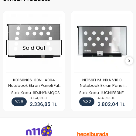
Sold Out
KD160N06-30NI-A004
NE156FHM-NXA V18.0
Notebook Ekran Paneli Full
Notebook Ekran Paneli
HD
144Hz
Stok Kodu: 6DJHYNMQCS
Stok Kodu: LUCNLF83NF
3.154,80 TL
4.145,98 TL
%26
%32
2.336,85 TL
2.802,04 TL