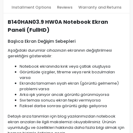
Installment Options
Reviews
Warranty and Returns
B140HAN03.9 HW0A Notebook Ekran
Paneli (FullHD)
Başlıca Ekran Değişim Sebepleri
Aşağıdaki durumlar cihazınızın ekranının değiştirilmesi
gerektiğini gösterebilir:
Notebook ekranında kırık veya çatlak oluştuysa
Görüntüde çizgiler, titreme veya renk bozulmaları
varsa
Ekranda tamamen siyah ekran (görüntü gelmeme)
problemi varsa
Arka ışık yanıyor ancak görüntü görünmüyorsa
Sıvı teması sonucu ekran tepki vermiyorsa
Fiziksel darbe sonrası görüntü gidip geliyorsa
Detaylı arıza tanımları için blog yazılarımızdan notebook
ekran arızaları ile ilgili makalemizi okuyabilirsiniz. Ürünün
uyumluluğu ve özellikleri hakkında daha fazla bilgi almak için