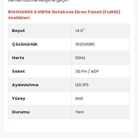
hemen bizimle iletişime geçin.
B140HAN03.9 HW0A Notebook Ekran Paneli (FullHD)
özellikleri:
Boyut
14.0''
Çözünürlük
1920x1080
Hertz
60Hz
Soket
30 Pin / eDP
Aydınlatma
LED IPS
Yüzey
Mat
Durumu
Yeni