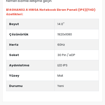
hemen bizimle iletişime geçin.
B140HAN02.6 HW0A Notebook Ekran Paneli (IPS)(FHD)
özellikleri:
Boyut
14.0''
Çözünürlük
1920x1080
Hertz
60Hz
Soket
30 Pin / eDP
Aydınlatma
LED IPS
Yüzey
Mat
Durumu
Yeni