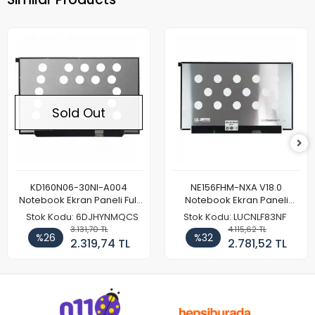
Sold Out
KD160N06-30NI-A004
NE156FHM-NXA V18.0
Notebook Ekran Paneli Full
Notebook Ekran Paneli
HD
144Hz
Stok Kodu: 6DJHYNMQCS
Stok Kodu: LUCNLF83NF
3.131,70 TL
4.115,62 TL
%26
%32
2.319,74 TL
2.781,52 TL