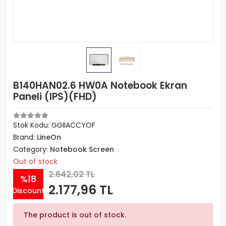
B140HAN02.6 HW0A Notebook Ekran
Paneli (IPS)(FHD)
Stok Kodu: GGIIACCYOF
Brand:
LineOn
Category:
Notebook Screen
Out of stock
2.642,02 TL
%18
2.177,96 TL
Discount
The product is out of stock.