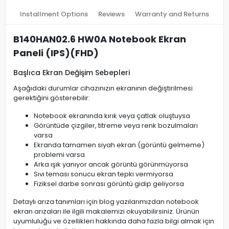
Installment Options
Reviews
Warranty and Returns
B140HAN02.6 HW0A Notebook Ekran
Paneli (IPS)(FHD)
Başlıca Ekran Değişim Sebepleri
Aşağıdaki durumlar cihazınızın ekranının değiştirilmesi
gerektiğini gösterebilir:
Notebook ekranında kırık veya çatlak oluştuysa
Görüntüde çizgiler, titreme veya renk bozulmaları
varsa
Ekranda tamamen siyah ekran (görüntü gelmeme)
problemi varsa
Arka ışık yanıyor ancak görüntü görünmüyorsa
Sıvı teması sonucu ekran tepki vermiyorsa
Fiziksel darbe sonrası görüntü gidip geliyorsa
Detaylı arıza tanımları için blog yazılarımızdan notebook
ekran arızaları ile ilgili makalemizi okuyabilirsiniz. Ürünün
uyumluluğu ve özellikleri hakkında daha fazla bilgi almak için