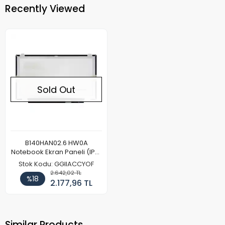
Recently Viewed
Sold Out
B140HAN02.6 HW0A
Notebook Ekran Paneli (IPS)
(FHD)
Stok Kodu: GGIIACCYOF
2.642,02 TL
%18
2.177,96 TL
Similar Products