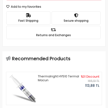
Add to my favorites
Fast Shipping
Secure shopping
Returns and Exchanges
Recommended Products
Thermalright HY510 Termal
%31 Discount
Macun
165,13 TL
113,88 TL