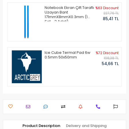
Notebook Ekran Çift Taraflı
%63 Discount
Uzayan Bant
227,76 TL
171mmX8mmX0.3mm (1
85,41 TL
Set - 2 Adet)
Ice Cube Termal Pad 6w
%72 Discount
0.5mm 50x50mm
198,38 TL
54,66 TL
Product Description
Delivery and Shipping