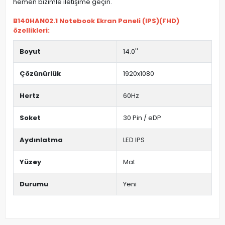
hemen bizimle iletişime geçin.
B140HAN02.1 Notebook Ekran Paneli (IPS)(FHD)
özellikleri:
Boyut
14.0''
Çözünürlük
1920x1080
Hertz
60Hz
Soket
30 Pin / eDP
Aydınlatma
LED IPS
Yüzey
Mat
Durumu
Yeni