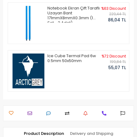
Notebook Ekran Çift Taraflı
%63 Discount
Uzayan Bant
229,44 TL
171mmX8mmX0.3mm (1
86,04 TL
Set - 2 Adet)
Ice Cube Termal Pad 6w
%72 Discount
0.5mm 50x50mm
199,84 TL
55,07 TL
Product Description
Delivery and Shipping