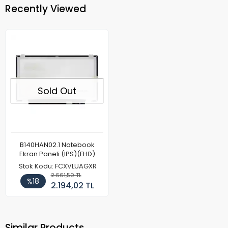
Recently Viewed
Sold Out
B140HAN02.1 Notebook
Ekran Paneli (IPS)(FHD)
Stok Kodu: FCXVLUAGXR
2.661,50 TL
%18
2.194,02 TL
Similar Products