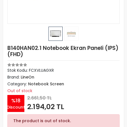
B140HAN02.1 Notebook Ekran Paneli (IPS)
(FHD)
Stok Kodu: FCXVLUAGXR
Brand:
LineOn
Category:
Notebook Screen
Out of stock
2.661,50 TL
%18
2.194,02 TL
Discount
The product is out of stock.