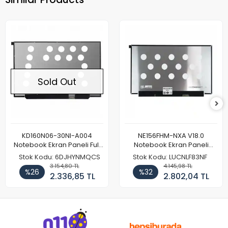
Sold Out
KD160N06-30NI-A004
NE156FHM-NXA V18.0
Notebook Ekran Paneli Full
Notebook Ekran Paneli
HD
144Hz
Stok Kodu: 6DJHYNMQCS
Stok Kodu: LUCNLF83NF
3.154,80 TL
4.145,98 TL
%26
%32
2.336,85 TL
2.802,04 TL