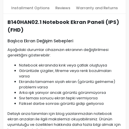
Installment Options
Reviews
Warranty and Returns
B140HAN02.1 Notebook Ekran Paneli (IPS)
(FHD)
Başlıca Ekran Değişim Sebepleri
Aşağıdaki durumlar cihazınızın ekranının değiştirilmesi
gerektiğini gösterebilir:
Notebook ekranında kırık veya çatlak oluştuysa
Görüntüde çizgiler, titreme veya renk bozulmaları
varsa
Ekranda tamamen siyah ekran (görüntü gelmeme)
problemi varsa
Arka ışık yanıyor ancak görüntü görünmüyorsa
Sıvı teması sonucu ekran tepki vermiyorsa
Fiziksel darbe sonrası görüntü gidip geliyorsa
Detaylı arıza tanımları için blog yazılarımızdan notebook
ekran arızaları ile ilgili makalemizi okuyabilirsiniz. Ürünün
uyumluluğu ve özellikleri hakkında daha fazla bilgi almak için