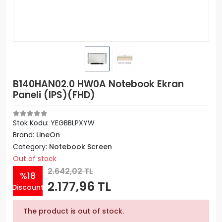
B140HAN02.0 HW0A Notebook Ekran
Paneli (IPS)(FHD)
Stok Kodu: YEGBBLPXYW
Brand:
LineOn
Category:
Notebook Screen
Out of stock
2.642,02 TL
%18
2.177,96 TL
Discount
The product is out of stock.