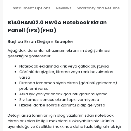
Installment Options
Reviews
Warranty and Returns
B140HAN02.0 HW0A Notebook Ekran
Paneli (IPS)(FHD)
Başlıca Ekran Değişim Sebepleri
Aşağıdaki durumlar cihazınızın ekranının değiştirilmesi
gerektiğini gösterebilir:
Notebook ekranında kırık veya çatlak oluştuysa
Görüntüde çizgiler, titreme veya renk bozulmaları
varsa
Ekranda tamamen siyah ekran (görüntü gelmeme)
problemi varsa
Arka ışık yanıyor ancak görüntü görünmüyorsa
Sıvı teması sonucu ekran tepki vermiyorsa
Fiziksel darbe sonrası görüntü gidip geliyorsa
Detaylı arıza tanımları için blog yazılarımızdan notebook
ekran arızaları ile ilgili makalemizi okuyabilirsiniz. Ürünün
uyumluluğu ve özellikleri hakkında daha fazla bilgi almak için