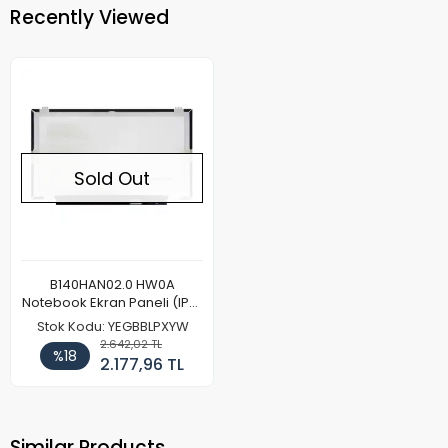
Recently Viewed
Sold Out
B140HAN02.0 HW0A
Notebook Ekran Paneli (IPS)
(FHD)
Stok Kodu: YEGBBLPXYW
2.642,02 TL
%18
2.177,96 TL
Similar Products