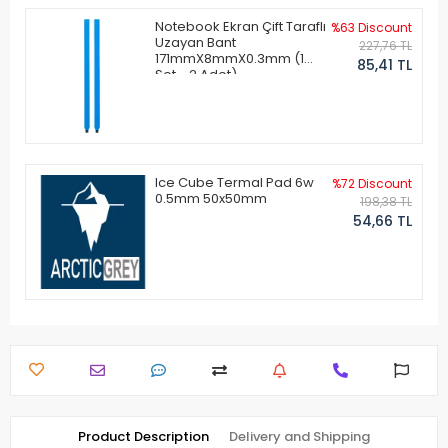
Notebook Ekran Çift Taraflı
%63 Discount
Uzayan Bant
227,76 TL
171mmX8mmX0.3mm (1
85,41 TL
Set - 2 Adet)
Ice Cube Termal Pad 6w
%72 Discount
0.5mm 50x50mm
198,38 TL
54,66 TL
Product Description
Delivery and Shipping