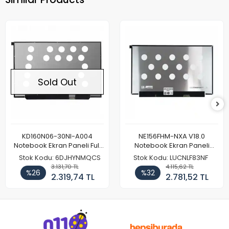
Sold Out
KD160N06-30NI-A004
NE156FHM-NXA V18.0
Notebook Ekran Paneli Full
Notebook Ekran Paneli
HD
144Hz
Stok Kodu: 6DJHYNMQCS
Stok Kodu: LUCNLF83NF
3.131,70 TL
4.115,62 TL
%26
%32
2.319,74 TL
2.781,52 TL