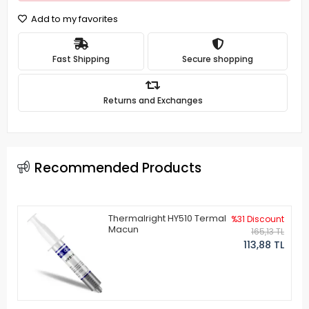
Add to my favorites
Fast Shipping
Secure shopping
Returns and Exchanges
Recommended Products
Thermalright HY510 Termal
%31 Discount
Macun
165,13 TL
113,88 TL