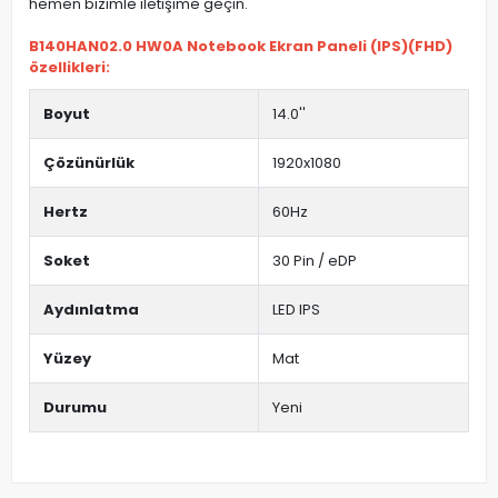
hemen bizimle iletişime geçin.
B140HAN02.0 HW0A Notebook Ekran Paneli (IPS)(FHD)
özellikleri:
Boyut
14.0''
Çözünürlük
1920x1080
Hertz
60Hz
Soket
30 Pin / eDP
Aydınlatma
LED IPS
Yüzey
Mat
Durumu
Yeni