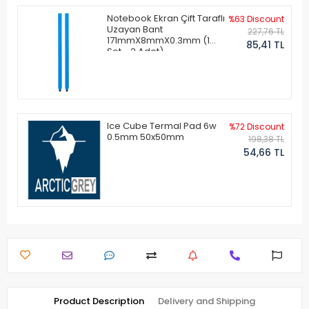
Notebook Ekran Çift Taraflı
%63 Discount
Uzayan Bant
227,76 TL
171mmX8mmX0.3mm (1
85,41 TL
Set - 2 Adet)
Ice Cube Termal Pad 6w
%72 Discount
0.5mm 50x50mm
198,38 TL
54,66 TL
Product Description
Delivery and Shipping