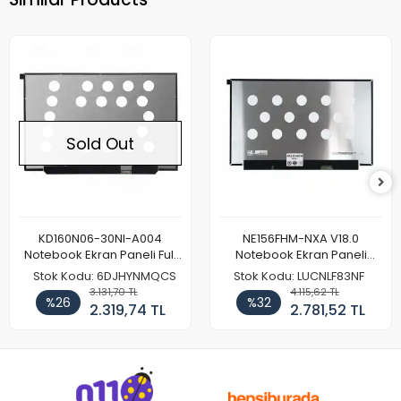
Sold Out
KD160N06-30NI-A004
NE156FHM-NXA V18.0
Notebook Ekran Paneli Full
Notebook Ekran Paneli
HD
144Hz
Stok Kodu: 6DJHYNMQCS
Stok Kodu: LUCNLF83NF
3.131,70 TL
4.115,62 TL
%26
%32
2.319,74 TL
2.781,52 TL