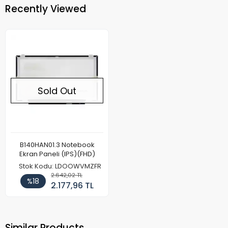
Recently Viewed
Sold Out
B140HAN01.3 Notebook
Ekran Paneli (IPS)(FHD)
Stok Kodu: LDOOWVMZFR
2.642,02 TL
%18
2.177,96 TL
Similar Products