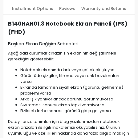
Installment Options
Reviews
Warranty and Returns
B140HAN01.3 Notebook Ekran Paneli (IPS)
(FHD)
Başlıca Ekran Değişim Sebepleri
Aşağıdaki durumlar cihazınızın ekranının değiştirilmesi
gerektiğini gösterebilir:
Notebook ekranında kırık veya çatlak oluştuysa
Görüntüde çizgiler, titreme veya renk bozulmaları
varsa
Ekranda tamamen siyah ekran (görüntü gelmeme)
problemi varsa
Arka ışık yanıyor ancak görüntü görünmüyorsa
Sıvı teması sonucu ekran tepki vermiyorsa
Fiziksel darbe sonrası görüntü gidip geliyorsa
Detaylı arıza tanımları için blog yazılarımızdan notebook
ekran arızaları ile ilgili makalemizi okuyabilirsiniz. Ürünün
uyumluluğu ve özellikleri hakkında daha fazla bilgi almak için