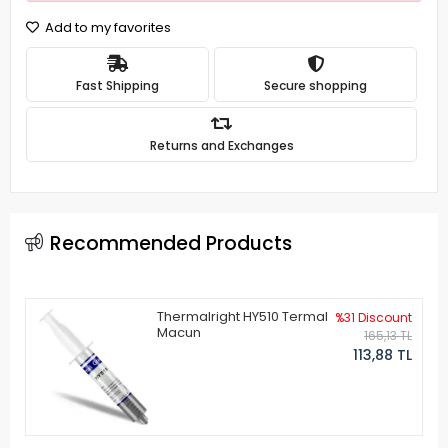
Add to my favorites
Fast Shipping
Secure shopping
Returns and Exchanges
Recommended Products
Thermalright HY510 Termal
%31 Discount
Macun
165,13 TL
113,88 TL