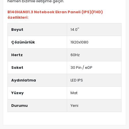
hemen bizimle iletişime geçin.
B140HAN01.3 Notebook Ekran Paneli (IPS)(FHD)
özellikleri:
Boyut
14.0''
Çözünürlük
1920x1080
Hertz
60Hz
Soket
30 Pin / eDP
Aydınlatma
LED IPS
Yüzey
Mat
Durumu
Yeni