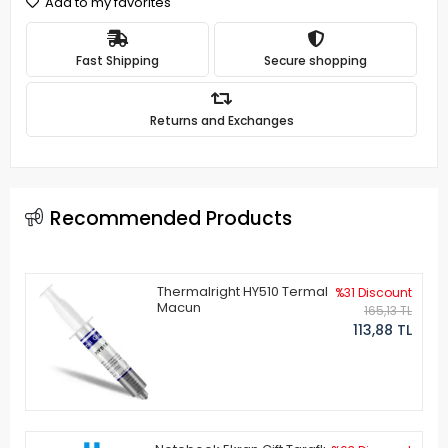
Add to my favorites
Fast Shipping
Secure shopping
Returns and Exchanges
Recommended Products
Thermalright HY510 Termal
%31 Discount
Macun
165,13 TL
113,88 TL