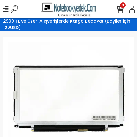
0
2900 TL ve Üzeri Alışverişlerde Kargo Bedava! (Bayiler için
120USD)