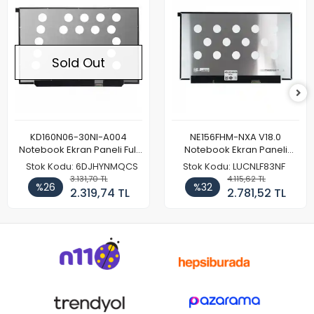
Sold Out
KD160N06-30NI-A004
NE156FHM-NXA V18.0
Notebook Ekran Paneli Full
Notebook Ekran Paneli
HD
144Hz
Stok Kodu: 6DJHYNMQCS
Stok Kodu: LUCNLF83NF
3.131,70 TL
4.115,62 TL
%26
%32
2.319,74 TL
2.781,52 TL