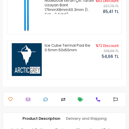
Notebook Ekran Çift Taraflı
%63 Discount
Uzayan Bant
227,76 TL
171mmX8mmX0.3mm (1
85,41 TL
Set - 2 Adet)
Ice Cube Termal Pad 6w
%72 Discount
0.5mm 50x50mm
198,38 TL
54,66 TL
Product Description
Delivery and Shipping