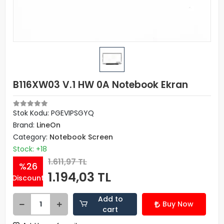
B116XW03 V.1 HW 0A Notebook Ekran
Stok Kodu: PGEVIPSGYQ
Brand:
LineOn
Category:
Notebook Screen
Stock: +18
1.611,97 TL
%26
1.194,03 TL
Discount
Add to
Buy Now
cart