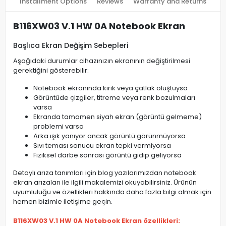
Installment Options
Reviews
Warranty and Returns
B116XW03 V.1 HW 0A Notebook Ekran
Başlıca Ekran Değişim Sebepleri
Aşağıdaki durumlar cihazınızın ekranının değiştirilmesi
gerektiğini gösterebilir:
Notebook ekranında kırık veya çatlak oluştuysa
Görüntüde çizgiler, titreme veya renk bozulmaları
varsa
Ekranda tamamen siyah ekran (görüntü gelmeme)
problemi varsa
Arka ışık yanıyor ancak görüntü görünmüyorsa
Sıvı teması sonucu ekran tepki vermiyorsa
Fiziksel darbe sonrası görüntü gidip geliyorsa
Detaylı arıza tanımları için blog yazılarımızdan notebook
ekran arızaları ile ilgili makalemizi okuyabilirsiniz. Ürünün
uyumluluğu ve özellikleri hakkında daha fazla bilgi almak için
hemen bizimle iletişime geçin.
B116XW03 V.1 HW 0A Notebook Ekran özellikleri: