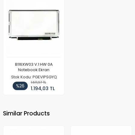
B116XW03 V.1 HW 0A
Notebook Ekran
Stok Kodu: PGEVIPSGYQ
1.611,97 TL
%26
1.194,03 TL
Similar Products