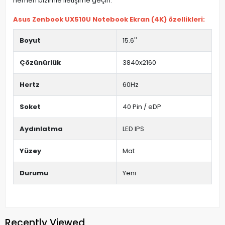
hemen bizimle iletişime geçin.
Asus Zenbook UX510U Notebook Ekran (4K) özellikleri:
Boyut
15.6''
Çözünürlük
3840x2160
Hertz
60Hz
Soket
40 Pin / eDP
Aydınlatma
LED IPS
Yüzey
Mat
Durumu
Yeni
Recently Viewed