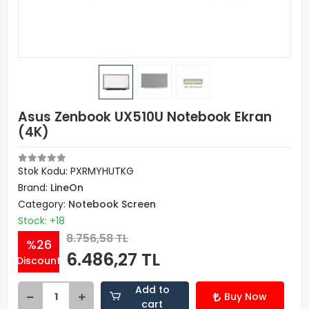
Asus Zenbook UX510U Notebook Ekran
(4K)
Stok Kodu: PXRMYHUTKG
Brand:
LineOn
Category:
Notebook Screen
Stock: +18
8.756,58 TL
%26
6.486,27 TL
Discount
Add to
Buy Now
cart