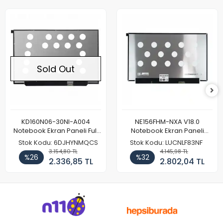
Sold Out
KD160N06-30NI-A004
NE156FHM-NXA V18.0
Notebook Ekran Paneli Full
Notebook Ekran Paneli
HD
144Hz
Stok Kodu: 6DJHYNMQCS
Stok Kodu: LUCNLF83NF
3.154,80 TL
4.145,98 TL
%26
%32
2.336,85 TL
2.802,04 TL