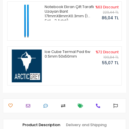
Notebook Ekran Çift Taraflı
%63 Discount
Uzayan Bant
229,44 TL
171mmX8mmX0.3mm (1
86,04 TL
Set - 2 Adet)
Ice Cube Termal Pad 6w
%72 Discount
0.5mm 50x50mm
199,84 TL
55,07 TL
Product Description
Delivery and Shipping