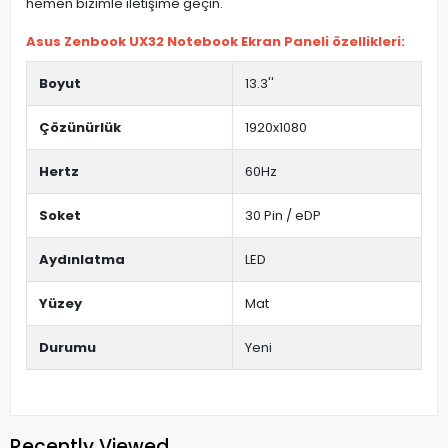
hemen bizimle iletişime geçin.
Asus Zenbook UX32 Notebook Ekran Paneli özellikleri:
Boyut
13.3''
Çözünürlük
1920x1080
Hertz
60Hz
Soket
30 Pin / eDP
Aydınlatma
LED
Yüzey
Mat
Durumu
Yeni
Recently Viewed