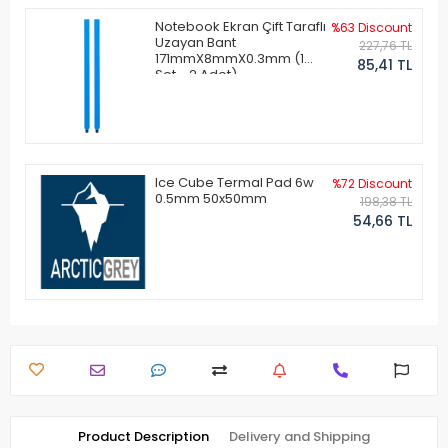
Notebook Ekran Çift Taraflı
%63 Discount
Uzayan Bant
227,76 TL
171mmX8mmX0.3mm (1
85,41 TL
Set - 2 Adet)
Ice Cube Termal Pad 6w
%72 Discount
0.5mm 50x50mm
198,38 TL
54,66 TL
Product Description
Delivery and Shipping