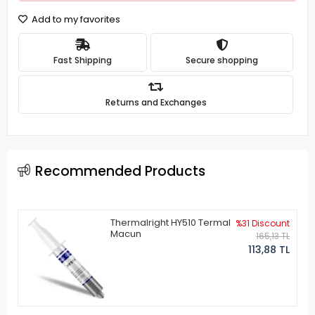
Add to my favorites
Fast Shipping
Secure shopping
Returns and Exchanges
Recommended Products
Thermalright HY510 Termal
%31 Discount
Macun
165,13 TL
113,88 TL