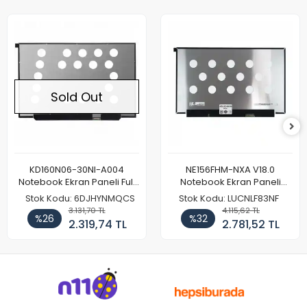
Sold Out
KD160N06-30NI-A004
NE156FHM-NXA V18.0
Notebook Ekran Paneli Full
Notebook Ekran Paneli
HD
144Hz
Stok Kodu: 6DJHYNMQCS
Stok Kodu: LUCNLF83NF
3.131,70 TL
4.115,62 TL
%26
%32
2.319,74 TL
2.781,52 TL