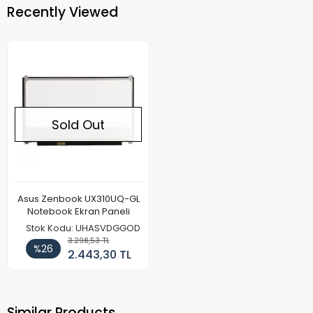
Recently Viewed
Sold Out
Asus Zenbook UX310UQ-GL
Notebook Ekran Paneli
Stok Kodu: UHASVDGGOD
3.298,53 TL
%26
2.443,30 TL
Similar Products