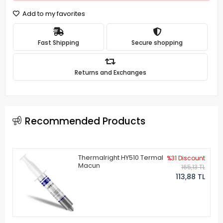
Add to my favorites
Fast Shipping
Secure shopping
Returns and Exchanges
Recommended Products
Thermalright HY510 Termal
%31 Discount
Macun
165,13 TL
113,88 TL