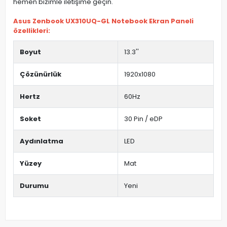
hemen bizimle iletişime geçin.
Asus Zenbook UX310UQ-GL Notebook Ekran Paneli
özellikleri:
Boyut
13.3''
Çözünürlük
1920x1080
Hertz
60Hz
Soket
30 Pin / eDP
Aydınlatma
LED
Yüzey
Mat
Durumu
Yeni