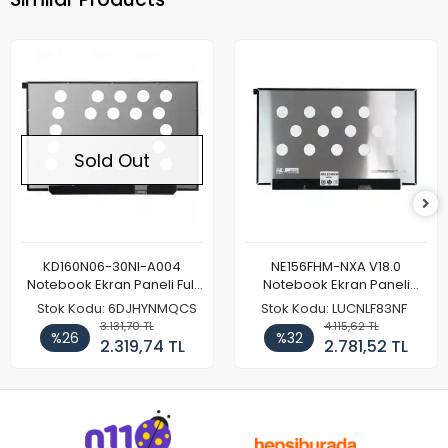
Sold Out
KD160N06-30NI-A004
NE156FHM-NXA V18.0
Notebook Ekran Paneli Full
Notebook Ekran Paneli
HD
144Hz
Stok Kodu: 6DJHYNMQCS
Stok Kodu: LUCNLF83NF
3.131,70 TL
4.115,62 TL
%26
%32
2.319,74 TL
2.781,52 TL