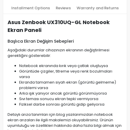
Installment Options
Reviews
Warranty and Returns
Asus Zenbook UX310UQ-GL Notebook
Ekran Paneli
Başlıca Ekran Değişim Sebepleri
Aşağıdaki durumlar cihazınızın ekranının değiştirilmesi
gerektiğini gösterebilir:
Notebook ekranında kırık veya çatlak oluştuysa
Görüntüde çizgiler, titreme veya renk bozulmaları
varsa
Ekranda tamamen siyah ekran (görüntü gelmeme)
problemi varsa
Arka ışık yanıyor ancak görüntü görünmüyorsa
Sıvı teması sonucu ekran tepki vermiyorsa
Fiziksel darbe sonrası görüntü gidip geliyorsa
Detaylı arıza tanımları için blog yazılarımızdan notebook
ekran arızaları ile ilgili makalemizi okuyabilirsiniz. Ürünün
uyumluluğu ve özellikleri hakkında daha fazla bilgi almak için