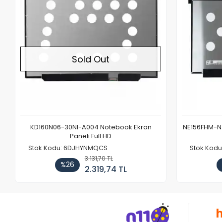
Sold Out
KD160N06-30NI-A004 Notebook Ekran
NE156FHM-NX
Paneli Full HD
Stok Kodu: 6DJHYNMQCS
Stok Kodu
3.131,70 TL
%26
2.319,74 TL