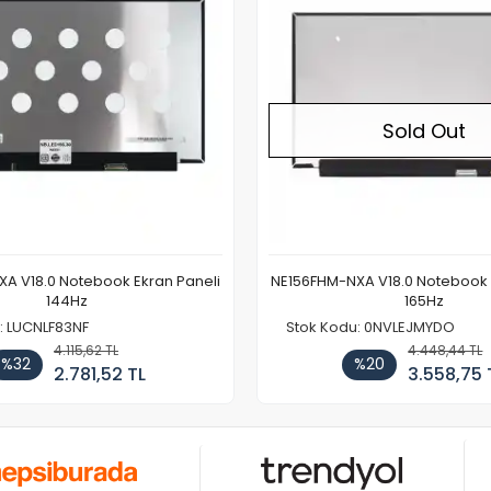
Sold Out
A V18.0 Notebook Ekran Paneli
NE156FHM-NXA V18.0 Notebook 
144Hz
165Hz
: LUCNLF83NF
Stok Kodu: 0NVLEJMYDO
4.115,62 TL
4.448,44 TL
%32
%20
2.781,52 TL
3.558,75 