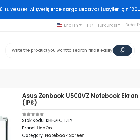
0 TL ve Üzeri Alışverişlerde Kargo Bedava! (Bayiler için 120
English
TRY - Türk Lirası
Order T
Asus Zenbook U500VZ Notebook Ekran 
(IPS)
Stok Kodu: KHFGFQTJLY
Brand:
LineOn
Category:
Notebook Screen