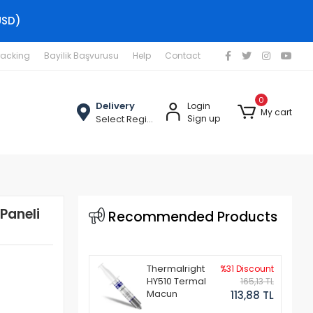
USD)
racking
Bayilik Başvurusu
Help
Contact
0
Delivery
Login
My cart
Select Region
Sign up
Paneli
Recommended Products
Thermalright
%31 Discount
HY510 Termal
165,13 TL
Macun
113,88 TL