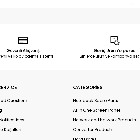
Güvenli Alışveriş
Geniş Ürün Yelpazesi
enli ve kolay ödeme sistemi
Binlerce ürün ve kampanya seç
ERVİCE
CATEGORİES
ked Questions
Notebook Spare Parts
g
All in One Screen Panel
Notifications
Network and Network Products
e Koşulları
Converter Products
Hard Drives