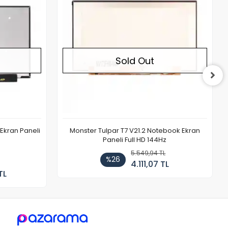
Sold Out
Ekran Paneli
Monster Tulpar T7 V21.2 Notebook Ekran
Paneli Full HD 144Hz
5.549,94 TL
%26
4.111,07 TL
TL