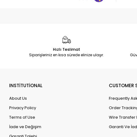
Hızlı Teslimat
Siparişleriniz en kısa sürede elinize ulaşır.
Güv
INSTİTUTİONAL
CUSTOMER S
About Us
Frequently As
Privacy Policy
Order Trackin
Terms of Use
Wire Transfer 
İade ve Değişim
Garanti Ve İad
Garanti Talebi