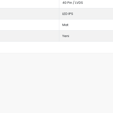
40 Pin / LVDS
LED IPS
Mat
Yeni