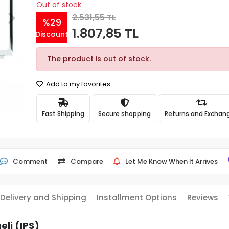
Out of stock
2.531,55 TL
%29
1.807,85 TL
Discount
The product is out of stock.
Add to my favorites
Fast Shipping
Secure shopping
Returns and Exchan
Comment
Compare
Let Me Know When İt Arrives
Delivery and Shipping
Installment Options
Reviews
li (IPS)