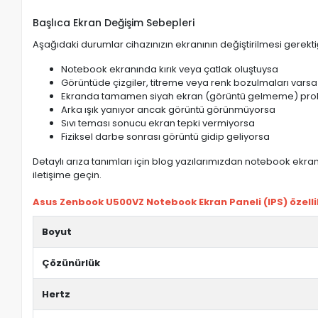
Başlıca Ekran Değişim Sebepleri
Aşağıdaki durumlar cihazınızın ekranının değiştirilmesi gerektiğ
Notebook ekranında kırık veya çatlak oluştuysa
Görüntüde çizgiler, titreme veya renk bozulmaları varsa
Ekranda tamamen siyah ekran (görüntü gelmeme) pro
Arka ışık yanıyor ancak görüntü görünmüyorsa
Sıvı teması sonucu ekran tepki vermiyorsa
Fiziksel darbe sonrası görüntü gidip geliyorsa
Detaylı arıza tanımları için blog yazılarımızdan notebook ekran 
iletişime geçin.
Asus Zenbook U500VZ Notebook Ekran Paneli (IPS) özellik
Boyut
Çözünürlük
Hertz