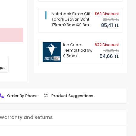
Notebook Ekran Çift
%63 Discount
Taraflı Uzayan Bant
227,76 TL
171mmX8mmX0.3mm
85,41 TL
(1 Set - 2 Adet)
Ice Cube
%72 Discount
Termal Pad 6w
198,38 TL
0.5mm
54,66 TL
50x50mm
ges
Order By Phone
Product Suggestions
Warranty and Returns