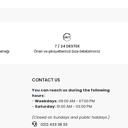
7 / 24 DESTEK
eneği
Öneri ve şikayetlerinizi bize iletebilirsiniz.
CONTACT US
You can reach us during the following
hours:
-
Weekdays:
09:00 AM - 07:00 PM
-
Saturday:
10:00 AM - 03:00 PM
(Closed on Sundays and public holidays.)
0212 433 38 33