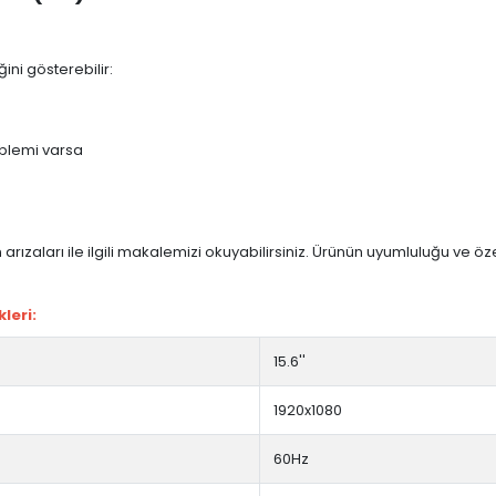
ini gösterebilir:
blemi varsa
arızaları ile ilgili makalemizi okuyabilirsiniz. Ürünün uyumluluğu ve ö
leri:
15.6''
1920x1080
60Hz