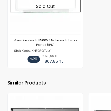
Sold Out
Asus Zenbook U500VZ Notebook Ekran
Paneli (IPS)
Stok Kodu: KHFGFQTJLY
2.531,55 TL
%29
1.807,85 TL
Similar Products
Out of stock