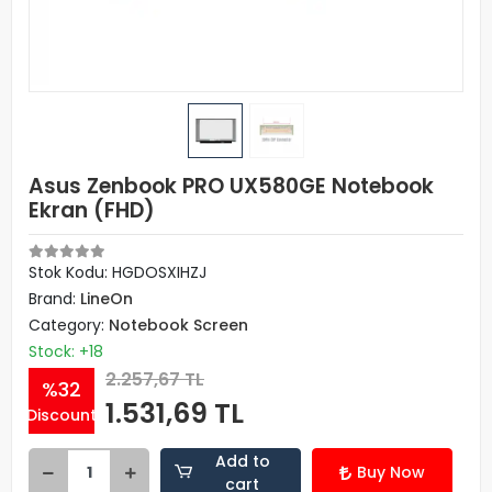
Asus Zenbook PRO UX580GE Notebook
Ekran (FHD)
Stok Kodu: HGDOSXIHZJ
Brand:
LineOn
Category:
Notebook Screen
Stock: +18
2.257,67 TL
%32
1.531,69 TL
Discount
Add to
Buy Now
cart