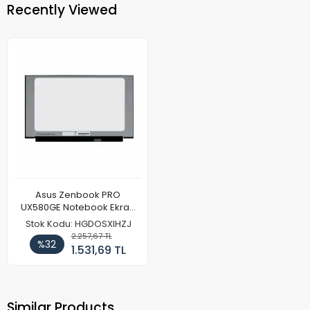
Recently Viewed
Asus Zenbook PRO
UX580GE Notebook Ekran
(FHD)
Stok Kodu: HGDOSXIHZJ
2.257,67 TL
%32
1.531,69 TL
Similar Products