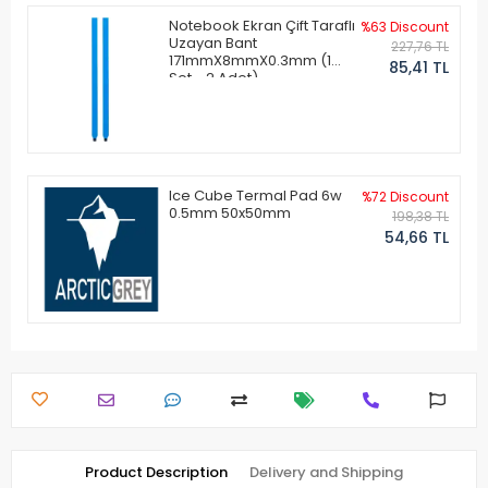
Notebook Ekran Çift Taraflı
%63 Discount
Uzayan Bant
227,76 TL
171mmX8mmX0.3mm (1
85,41 TL
Set - 2 Adet)
Ice Cube Termal Pad 6w
%72 Discount
0.5mm 50x50mm
198,38 TL
54,66 TL
Product Description
Delivery and Shipping