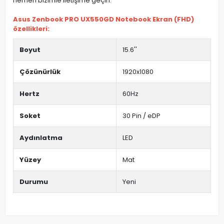
hemen bizimle iletişime geçin.
Asus Zenbook PRO UX550GD Notebook Ekran (FHD)
özellikleri:
Boyut
15.6''
Çözünürlük
1920x1080
Hertz
60Hz
Soket
30 Pin / eDP
Aydınlatma
LED
Yüzey
Mat
Durumu
Yeni