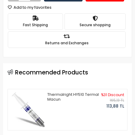
Add to my favorites
Fast Shipping
Secure shopping
Returns and Exchanges
Recommended Products
Thermalright HY510 Termal
%31 Discount
Macun
165,13 TL
113,88 TL