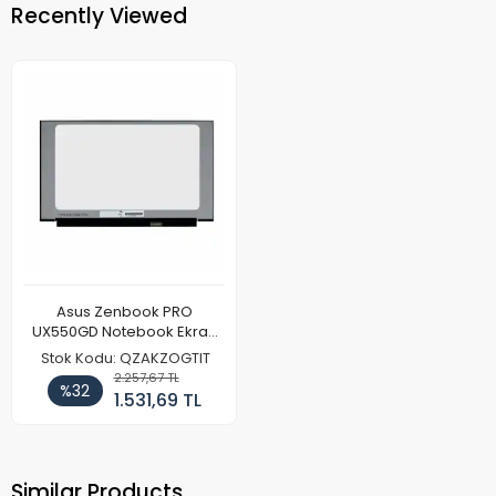
Recently Viewed
Asus Zenbook PRO
UX550GD Notebook Ekran
(FHD)
Stok Kodu: QZAKZOGTIT
2.257,67 TL
%32
1.531,69 TL
Similar Products