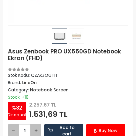
Asus Zenbook PRO UX550GD Notebook
Ekran (FHD)
Stok Kodu: QZAKZOGTIT
Brand:
LineOn
Category:
Notebook Screen
Stock: +18
2.257,67 TL
%32
1.531,69 TL
Discount
Add to
Buy Now
cart