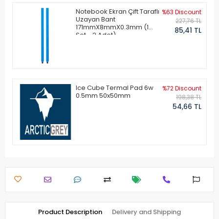
Notebook Ekran Çift Taraflı
%63 Discount
Uzayan Bant
227,76 TL
171mmX8mmX0.3mm (1
85,41 TL
Set - 2 Adet)
Ice Cube Termal Pad 6w
%72 Discount
0.5mm 50x50mm
198,38 TL
54,66 TL
Product Description
Delivery and Shipping