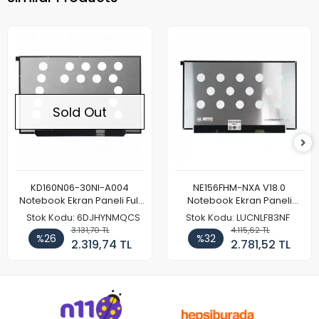
Sold Out
KD160N06-30NI-A004
NE156FHM-NXA V18.0
Notebook Ekran Paneli Full
Notebook Ekran Paneli
HD
144Hz
Stok Kodu: 6DJHYNMQCS
Stok Kodu: LUCNLF83NF
3.131,70 TL
4.115,62 TL
%26
%32
2.319,74 TL
2.781,52 TL