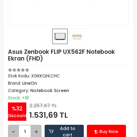
Asus Zenbook FLIP UX562F Notebook
Ekran (FHD)
Stok Kodu: XGKKQHLCHC
Brand:
LineOn
Category:
Notebook Screen
Stock: +18
2.257,67 TL
%32
1.531,69 TL
Discount
Add to
Buy Now
cart