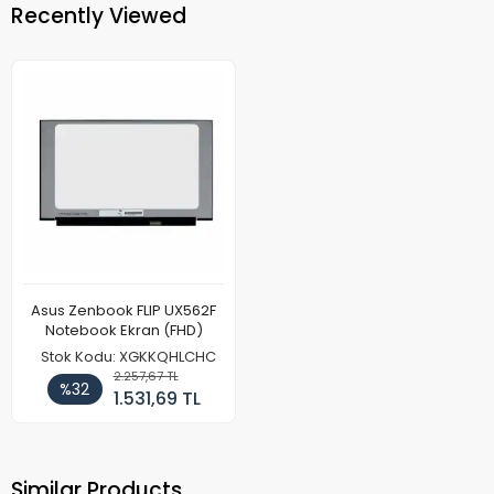
Recently Viewed
Asus Zenbook FLIP UX562F
Notebook Ekran (FHD)
Stok Kodu: XGKKQHLCHC
2.257,67 TL
%32
1.531,69 TL
Similar Products