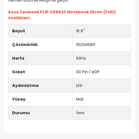
hemen bizimle iletişime geçin.
Asus Zenbook FLIP UX562F Notebook Ekran (FHD)
özellikleri:
Boyut
15.6''
Çözünürlük
1920x1080
Hertz
60Hz
Soket
30 Pin / eDP
Aydınlatma
LED
Yüzey
Mat
Durumu
Yeni