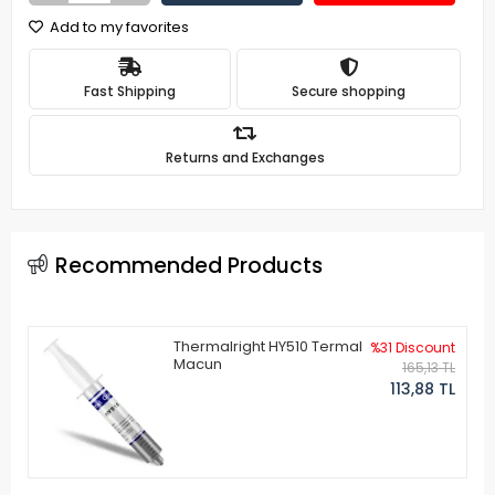
Add to my favorites
Fast Shipping
Secure shopping
Returns and Exchanges
Recommended Products
Thermalright HY510 Termal
%31 Discount
Macun
165,13 TL
113,88 TL