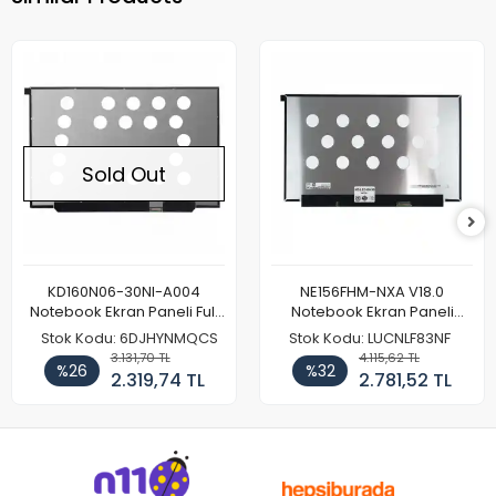
Sold Out
KD160N06-30NI-A004
NE156FHM-NXA V18.0
Notebook Ekran Paneli Full
Notebook Ekran Paneli
HD
144Hz
Stok Kodu: 6DJHYNMQCS
Stok Kodu: LUCNLF83NF
3.131,70 TL
4.115,62 TL
%26
%32
2.319,74 TL
2.781,52 TL