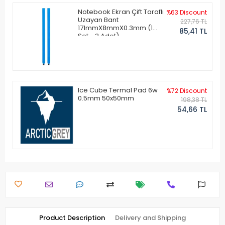
Notebook Ekran Çift Taraflı
%63 Discount
Uzayan Bant
227,76 TL
171mmX8mmX0.3mm (1
85,41 TL
Set - 2 Adet)
Ice Cube Termal Pad 6w
%72 Discount
0.5mm 50x50mm
198,38 TL
54,66 TL
Product Description
Delivery and Shipping