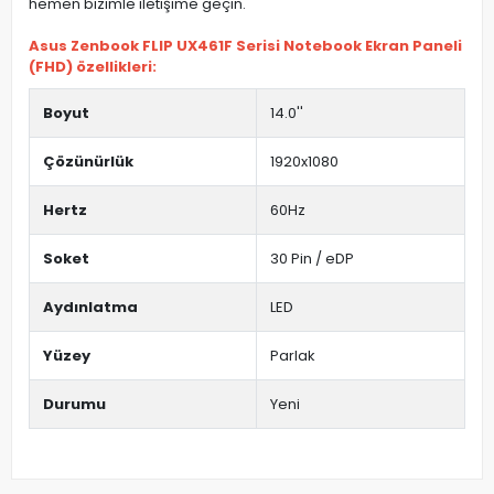
hemen bizimle iletişime geçin.
Asus Zenbook FLIP UX461F Serisi Notebook Ekran Paneli
(FHD) özellikleri:
Boyut
14.0''
Çözünürlük
1920x1080
Hertz
60Hz
Soket
30 Pin / eDP
Aydınlatma
LED
Yüzey
Parlak
Durumu
Yeni