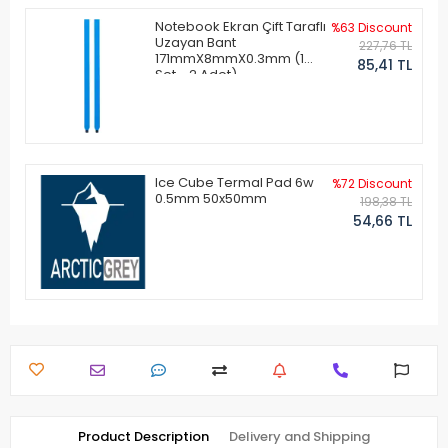
Notebook Ekran Çift Taraflı
%63 Discount
Uzayan Bant
227,76 TL
171mmX8mmX0.3mm (1
85,41 TL
Set - 2 Adet)
Ice Cube Termal Pad 6w
%72 Discount
0.5mm 50x50mm
198,38 TL
54,66 TL
Product Description
Delivery and Shipping