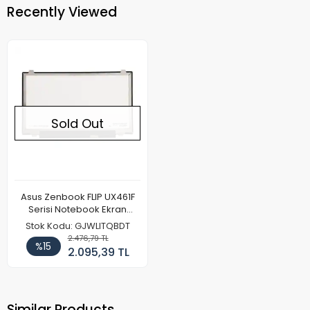
Recently Viewed
Sold Out
Asus Zenbook FLIP UX461F
Serisi Notebook Ekran
Paneli (FHD)
Stok Kodu: GJWLITQBDT
2.476,79 TL
%15
2.095,39 TL
Similar Products