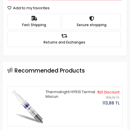
Add to my favorites
Fast Shipping
Secure shopping
Returns and Exchanges
Recommended Products
Thermalright HY510 Termal
%31 Discount
Macun
165,13 TL
113,88 TL