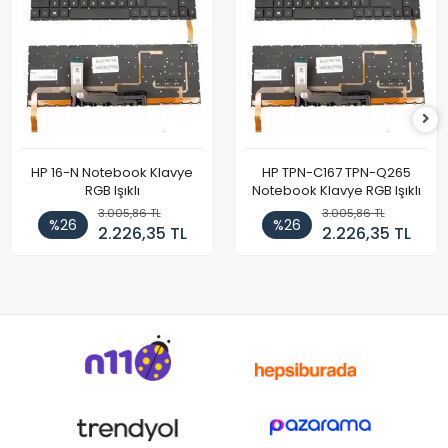
HP 16-N Notebook Klavye
HP TPN-C167 TPN-Q265
RGB Işıklı
Notebook Klavye RGB Işıklı
3.005,86 TL
3.005,86 TL
%26
%26
2.226,35 TL
2.226,35 TL