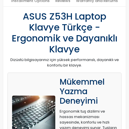
Installment Options
Reviews
Warranty and Returns
ASUS Z53H Laptop
Klavye Türkçe -
Ergonomik ve Dayanıklı
Klavye
Dizüstü bilgisayarınız için yüksek performanslı, dayanıklı ve
konforlu bir klavye.
Mükemmel
Yazma
Deneyimi
Ergonomik tuş dizilimi ve
hassas mekanizması
sayesinde, konforlu ve hızlı
yazım deneyimi sunar. Tuşların