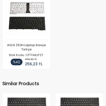
ASUS Z53H Laptop Klavye
Türkçe
Stok Kodu: CFTYAKLPZT
443,42 TL
%42
256,23 TL
Similar Products