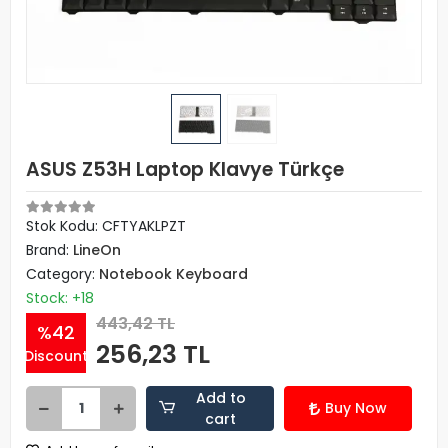
ASUS Z53H Laptop Klavye Türkçe
Stok Kodu: CFTYAKLPZT
Brand:
LineOn
Category:
Notebook Keyboard
Stock: +18
443,42 TL
%42
256,23 TL
Discount
Add to
Buy Now
cart