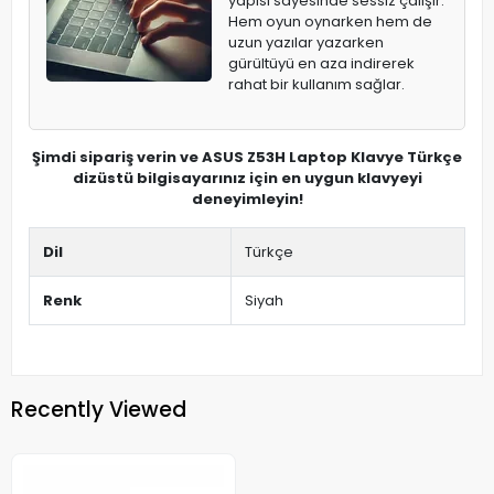
yapısı sayesinde sessiz çalışır.
Hem oyun oynarken hem de
uzun yazılar yazarken
gürültüyü en aza indirerek
rahat bir kullanım sağlar.
Şimdi sipariş verin ve ASUS Z53H Laptop Klavye Türkçe
dizüstü bilgisayarınız için en uygun klavyeyi
deneyimleyin!
Dil
Türkçe
Renk
Siyah
Recently Viewed