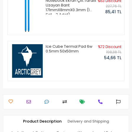
Notebook Ekran Çift Taraflı
%63 Discount
Uzayan Bant
227,76 TL
171mmX8mmX0.3mm (1
85,41 TL
Set - 2 Adet)
Ice Cube Termal Pad 6w
%72 Discount
0.5mm 50x50mm
198,38 TL
54,66 TL
Product Description
Delivery and Shipping