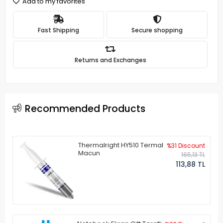
Add to my favorites
Fast Shipping
Secure shopping
Returns and Exchanges
Recommended Products
Thermalright HY510 Termal
%31 Discount
Macun
165,13 TL
113,88 TL