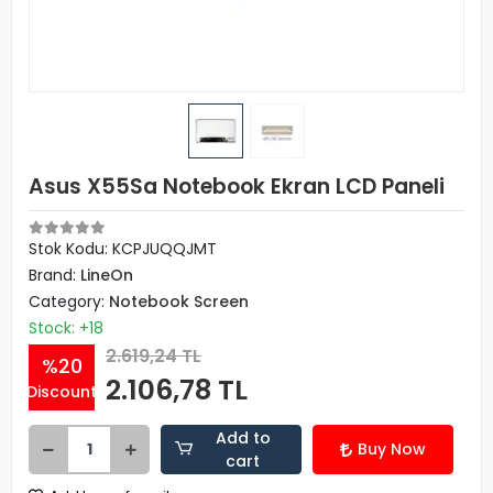
Asus X55Sa Notebook Ekran LCD Paneli
Stok Kodu: KCPJUQQJMT
Brand:
LineOn
Category:
Notebook Screen
Stock: +18
2.619,24 TL
%20
2.106,78 TL
Discount
Add to
Buy Now
cart