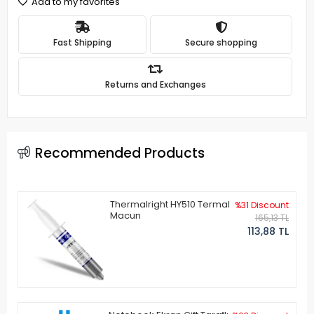
Add to my favorites
Fast Shipping
Secure shopping
Returns and Exchanges
Recommended Products
Thermalright HY510 Termal
%31 Discount
Macun
165,13 TL
113,88 TL