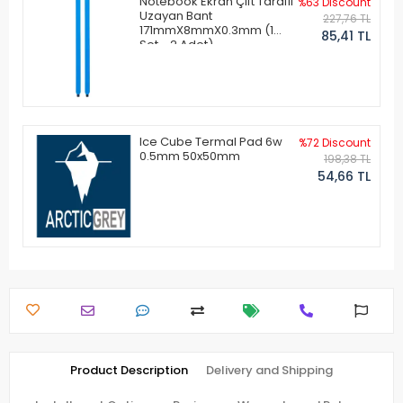
Notebook Ekran Çift Taraflı
%63 Discount
Uzayan Bant
227,76 TL
171mmX8mmX0.3mm (1
85,41 TL
Set - 2 Adet)
Ice Cube Termal Pad 6w
%72 Discount
0.5mm 50x50mm
198,38 TL
54,66 TL
Product Description
Delivery and Shipping