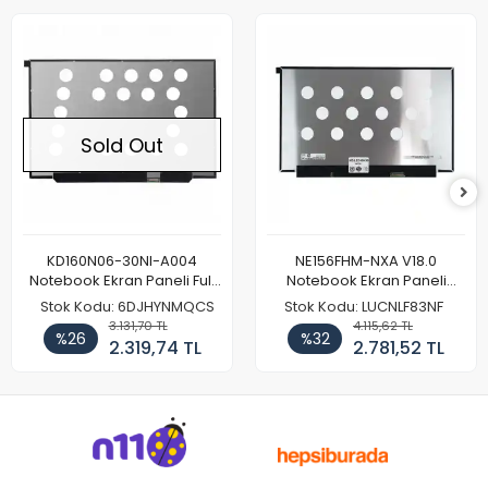
Sold Out
KD160N06-30NI-A004
NE156FHM-NXA V18.0
Notebook Ekran Paneli Full
Notebook Ekran Paneli
HD
144Hz
Stok Kodu: 6DJHYNMQCS
Stok Kodu: LUCNLF83NF
3.131,70 TL
4.115,62 TL
%26
%32
2.319,74 TL
2.781,52 TL