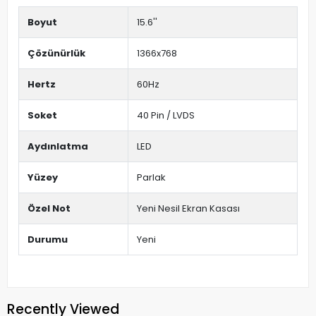
Boyut
15.6''
Çözünürlük
1366x768
Hertz
60Hz
Soket
40 Pin / LVDS
Aydınlatma
LED
Yüzey
Parlak
Özel Not
Yeni Nesil Ekran Kasası
Durumu
Yeni
Recently Viewed