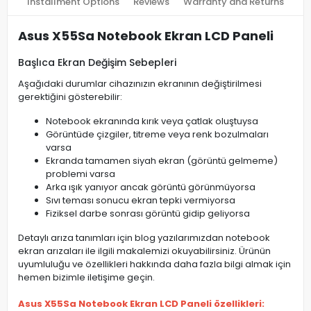
Installment Options
Reviews
Warranty and Returns
Asus X55Sa Notebook Ekran LCD Paneli
Başlıca Ekran Değişim Sebepleri
Aşağıdaki durumlar cihazınızın ekranının değiştirilmesi
gerektiğini gösterebilir:
Notebook ekranında kırık veya çatlak oluştuysa
Görüntüde çizgiler, titreme veya renk bozulmaları
varsa
Ekranda tamamen siyah ekran (görüntü gelmeme)
problemi varsa
Arka ışık yanıyor ancak görüntü görünmüyorsa
Sıvı teması sonucu ekran tepki vermiyorsa
Fiziksel darbe sonrası görüntü gidip geliyorsa
Detaylı arıza tanımları için blog yazılarımızdan notebook
ekran arızaları ile ilgili makalemizi okuyabilirsiniz. Ürünün
uyumluluğu ve özellikleri hakkında daha fazla bilgi almak için
hemen bizimle iletişime geçin.
Asus X55Sa Notebook Ekran LCD Paneli özellikleri: