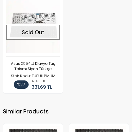
Sold Out
Asus X554LJ Klavye Tuş
Takımı Siyah Türkçe
Stok Kodu: FUEULLPMHM
451,35 TL
%27
331,69 TL
Similar Products