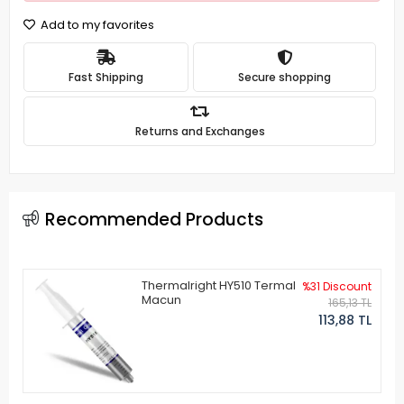
Add to my favorites
Fast Shipping
Secure shopping
Returns and Exchanges
Recommended Products
Thermalright HY510 Termal
%31 Discount
Macun
165,13 TL
113,88 TL