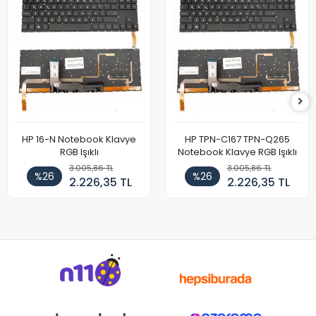
HP 16-N Notebook Klavye
HP TPN-C167 TPN-Q265
RGB Işıklı
Notebook Klavye RGB Işıklı
3.005,86 TL
3.005,86 TL
%26
%26
2.226,35 TL
2.226,35 TL