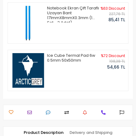
Notebook Ekran Çift Taraflı
%63 Discount
Uzayan Bant
227,76 TL
171mmX8mmX0.3mm (1
85,41 TL
Set - 2 Adet)
Ice Cube Termal Pad 6w
%72 Discount
0.5mm 50x50mm
198,38 TL
54,66 TL
Product Description
Delivery and Shipping