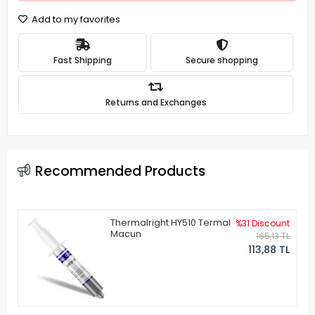
Add to my favorites
Fast Shipping
Secure shopping
Returns and Exchanges
Recommended Products
Thermalright HY510 Termal
%31 Discount
Macun
165,13 TL
113,88 TL