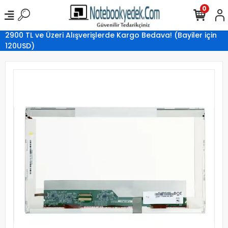
0
2900 TL ve Üzeri Alışverişlerde Kargo Bedava! (Bayiler için
120USD)