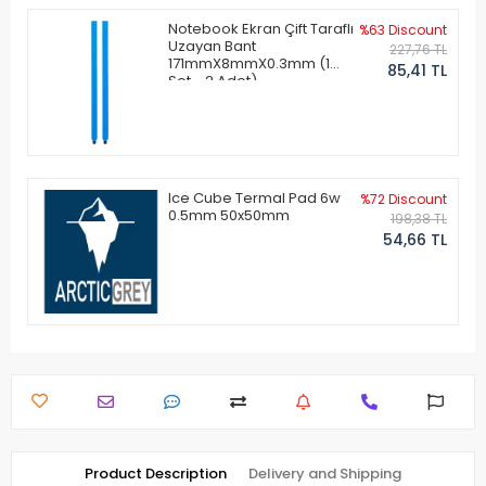
Notebook Ekran Çift Taraflı
%63 Discount
Uzayan Bant
227,76 TL
171mmX8mmX0.3mm (1
85,41 TL
Set - 2 Adet)
Ice Cube Termal Pad 6w
%72 Discount
0.5mm 50x50mm
198,38 TL
54,66 TL
Product Description
Delivery and Shipping