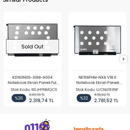
Sold Out
KD160N06-30NI-A004
NE156FHM-NXA V18.0
Notebook Ekran Paneli Full
Notebook Ekran Paneli
HD
144Hz
Stok Kodu: 6DJHYNMQCS
Stok Kodu: LUCNLF83NF
3.131,70 TL
4.115,62 TL
%26
%32
2.319,74 TL
2.781,52 TL