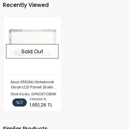
Recently Viewed
Sold Out
Asus X552MJ Notebook
Ekran LCD Paneli (Kalın
Kasa)
Stok Kodu: GYNOEYOBNR
1.992,90 TL
%17
1.651,26 TL
Similar Products