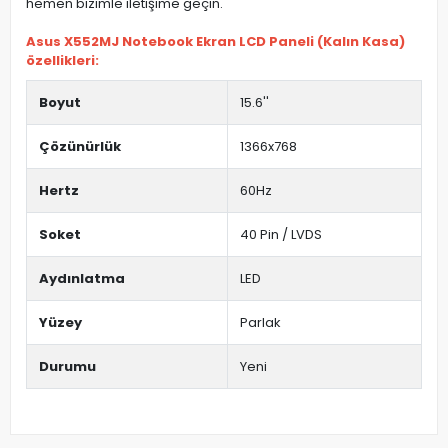
hemen bizimle iletişime geçin.
Asus X552MJ Notebook Ekran LCD Paneli (Kalın Kasa)
özellikleri:
Boyut
15.6''
Çözünürlük
1366x768
Hertz
60Hz
Soket
40 Pin / LVDS
Aydınlatma
LED
Yüzey
Parlak
Durumu
Yeni