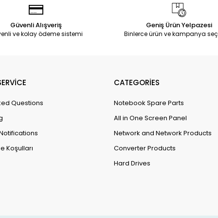
Güvenli Alışveriş
Geniş Ürün Yelpazesi
enli ve kolay ödeme sistemi
Binlerce ürün ve kampanya seç
ERVİCE
CATEGORİES
ked Questions
Notebook Spare Parts
g
All in One Screen Panel
Notifications
Network and Network Products
e Koşulları
Converter Products
Hard Drives