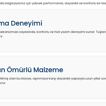
stü bilgisayarınız için yüksek performanslı, dayanıklı ve konforlu bir kl
ma Deneyimi
kanizması sayesinde, konforlu ve hızlı yazım deneyimi sunar. Tuşların d
ir.
zun Ömürlü Malzeme
ilmiş olan bu klavye, aşınmaya karşı dayanıklı yapısıyla uzun yıllar so
orur.