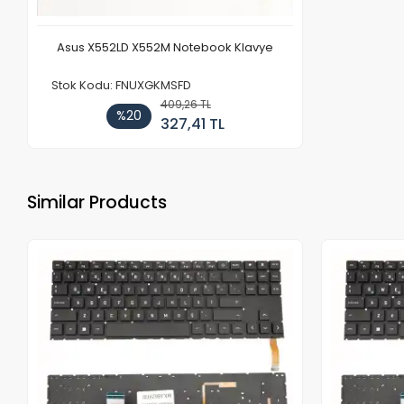
Asus X552LD X552M Notebook Klavye
Stok Kodu: FNUXGKMSFD
409,26 TL
%20
327,41 TL
Similar Products