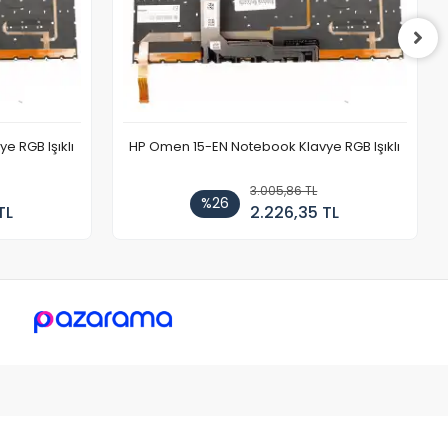
 RGB Işıklı
HP Omen 15-EN Notebook Klavye RGB Işıklı
3.005,86 TL
%26
TL
2.226,35 TL