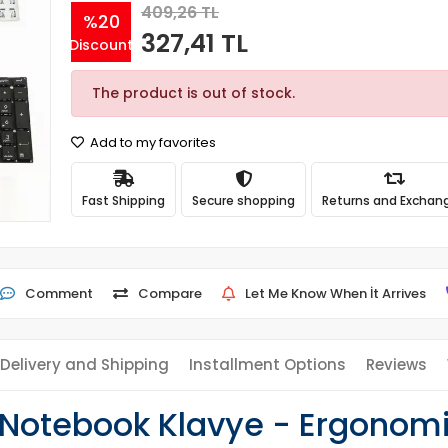
409,26 TL
%20
327,41 TL
Discount
The product is out of stock.
Add to my favorites
Fast Shipping
Secure shopping
Returns and Exchan
Comment
Compare
Let Me Know When İt Arrives
Delivery and Shipping
Installment Options
Reviews
otebook Klavye - Ergonomik