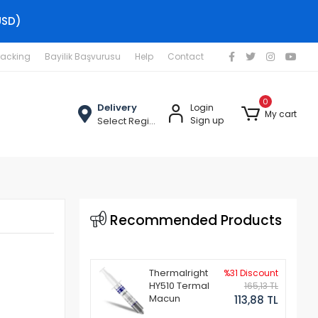
USD)
racking
Bayilik Başvurusu
Help
Contact
0
Delivery
Login
My cart
Select Region
Sign up
Recommended Products
Thermalright
%31 Discount
HY510 Termal
165,13 TL
Macun
113,88 TL