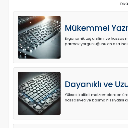
Dizü
Mükemmel Yaz
Ergonomik tuş dizilimi ve hassas me
parmak yorgunluğunu en aza indir
Dayanıklı ve U
Yüksek kaliteli malzemelerden üret
hassasiyeti ve basma hissiyatını k