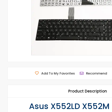
Add To My Favorites
Recommend
Product Description
Asus X552LD X552M N