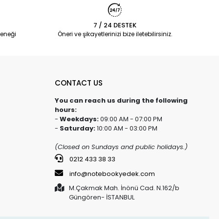
7 / 24 DESTEK
eneği
Öneri ve şikayetlerinizi bize iletebilirsiniz.
CONTACT US
You can reach us during the following
hours:
-
Weekdays:
09:00 AM - 07:00 PM
-
Saturday:
10:00 AM - 03:00 PM
(Closed on Sundays and public holidays.)
0212 433 38 33
info@notebookyedek.com
M.Çakmak Mah. İnönü Cad. N.162/b
Güngören- İSTANBUL