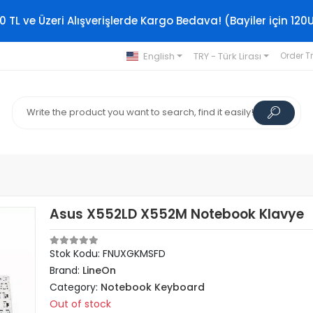
0 TL ve Üzeri Alışverişlerde Kargo Bedava! (Bayiler için 120
English
TRY - Türk Lirası
Order T
Asus X552LD X552M Notebook Klavye
Stok Kodu: FNUXGKMSFD
Brand:
LineOn
Category:
Notebook Keyboard
Out of stock