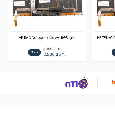
HP 16-N Notebook Klavye RGB Işıklı
HP TPN-C1
3.005,86 TL
%26
2.226,35 TL