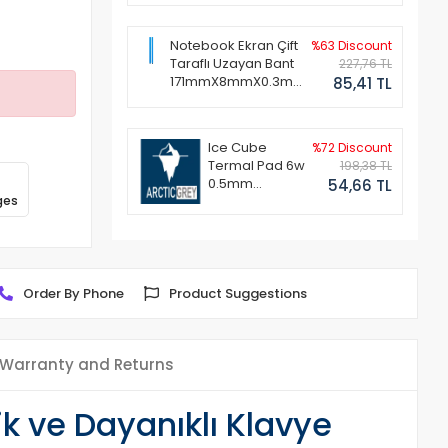
Notebook Ekran Çift
%63 Discount
Taraflı Uzayan Bant
227,76 TL
171mmX8mmX0.3mm
85,41 TL
(1 Set - 2 Adet)
Ice Cube
%72 Discount
Termal Pad 6w
198,38 TL
0.5mm
54,66 TL
ges
50x50mm
Order By Phone
Product Suggestions
Warranty and Returns
 ve Dayanıklı Klavye