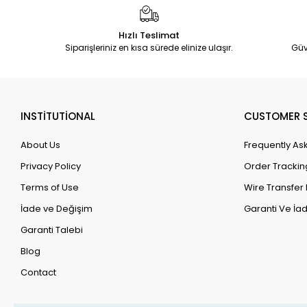
Hızlı Teslimat
Siparişleriniz en kısa sürede elinize ulaşır.
Güv
INSTİTUTİONAL
CUSTOMER S
About Us
Frequently As
Privacy Policy
Order Trackin
Terms of Use
Wire Transfer 
İade ve Değişim
Garanti Ve İad
Garanti Talebi
Blog
Contact