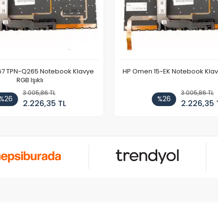
67 TPN-Q265 Notebook Klavye
HP Omen 15-EK Notebook Klavye
RGB Işıklı
3.005,86 TL
3.005,86 TL
%26
%26
2.226,35 TL
2.226,35 