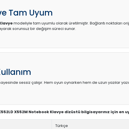
 ve Tam Uyum
Klavye
modeliyle tam uyumlu olarak üretilmiştir. Bağlantı noktaları ori
arak sorunsuz bir değişim süreci sunar.
Kullanım
sı sayesinde sessiz çalışır. Hem oyun oynarken hem de uzun yazılar yaza
 X552LD X552M Notebook Klavye dizüstü bilgisayarınız için en 
Türkçe