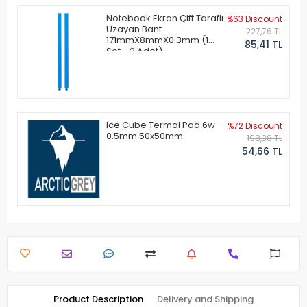
Notebook Ekran Çift Taraflı
%63 Discount
Uzayan Bant
227,76 TL
171mmX8mmX0.3mm (1
85,41 TL
Set - 2 Adet)
Ice Cube Termal Pad 6w
%72 Discount
0.5mm 50x50mm
198,38 TL
54,66 TL
Product Description
Delivery and Shipping