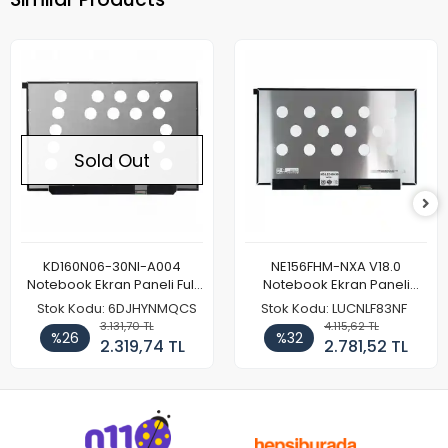
Sold Out
KD160N06-30NI-A004
NE156FHM-NXA V18.0
Notebook Ekran Paneli Full
Notebook Ekran Paneli
HD
144Hz
Stok Kodu: 6DJHYNMQCS
Stok Kodu: LUCNLF83NF
3.131,70 TL
4.115,62 TL
%26
%32
2.319,74 TL
2.781,52 TL