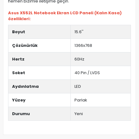
hemen bizimle iletişime geçin.
Asus X552L Notebook Ekran LCD Paneli (Kalın Kasa)
özellikleri:
Boyut
15.6''
Çözünürlük
1366x768
Hertz
60Hz
Soket
40 Pin / LVDS
Aydınlatma
LED
Yüzey
Parlak
Durumu
Yeni