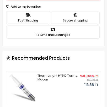
Add to my favorites
Fast Shipping
Secure shopping
Returns and Exchanges
Recommended Products
Thermalright HY510 Termal
%31 Discount
Macun
165,13 TL
113,88 TL