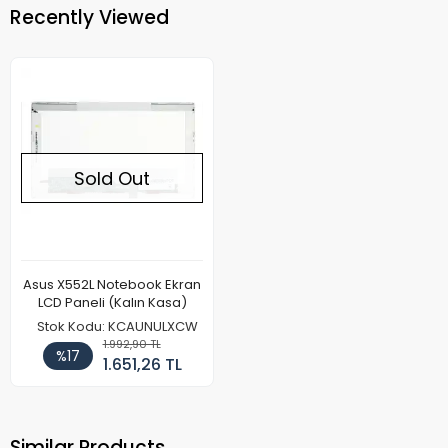
Recently Viewed
Sold Out
Asus X552L Notebook Ekran
LCD Paneli (Kalın Kasa)
Stok Kodu: KCAUNULXCW
1.992,90 TL
%17
1.651,26 TL
Similar Products