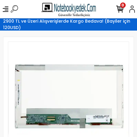
0
2900 TL ve Üzeri Alışverişlerde Kargo Bedava! (Bayiler için
120USD)