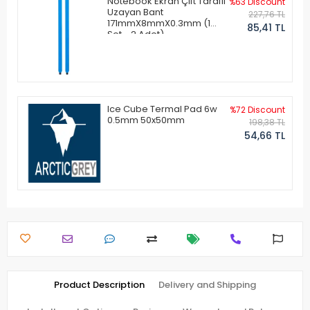
Notebook Ekran Çift Taraflı
%63 Discount
Uzayan Bant
227,76 TL
171mmX8mmX0.3mm (1
85,41 TL
Set - 2 Adet)
Ice Cube Termal Pad 6w
%72 Discount
0.5mm 50x50mm
198,38 TL
54,66 TL
Product Description
Delivery and Shipping