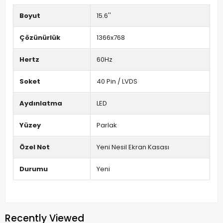
Boyut
15.6''
Çözünürlük
1366x768
Hertz
60Hz
Soket
40 Pin / LVDS
Aydınlatma
LED
Yüzey
Parlak
Özel Not
Yeni Nesil Ekran Kasası
Durumu
Yeni
Recently Viewed