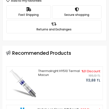
Add to my favorites
Fast Shipping
Secure shopping
Returns and Exchanges
Recommended Products
Thermalright HY510 Termal
%31 Discount
Macun
165,13 TL
113,88 TL