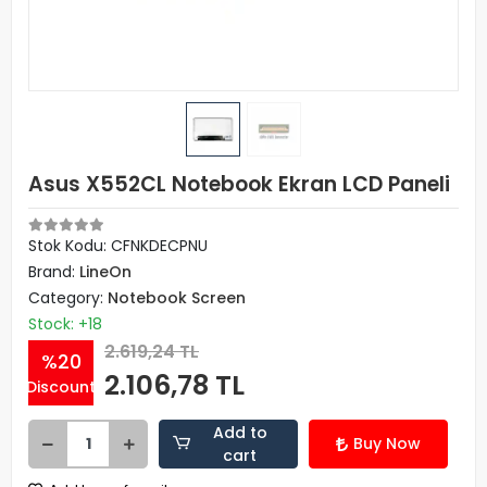
Asus X552CL Notebook Ekran LCD Paneli
Stok Kodu: CFNKDECPNU
Brand:
LineOn
Category:
Notebook Screen
Stock: +18
2.619,24 TL
%20
2.106,78 TL
Discount
Add to
Buy Now
cart