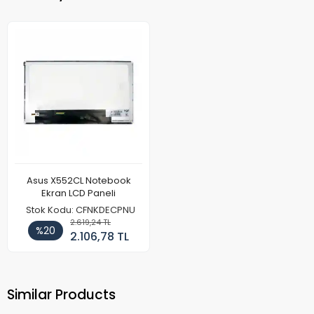
Asus X552CL Notebook
Ekran LCD Paneli
Stok Kodu: CFNKDECPNU
2.619,24 TL
%20
2.106,78 TL
Similar Products