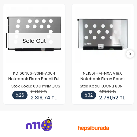
Sold Out
KD160N06-30NI-A004
NE156FHM-NXA V18.0
Notebook Ekran Paneli Full
Notebook Ekran Paneli
HD
144Hz
Stok Kodu: 6DJHYNMQCS
Stok Kodu: LUCNLF83NF
3.131,70 TL
4.115,62 TL
%26
%32
2.319,74 TL
2.781,52 TL