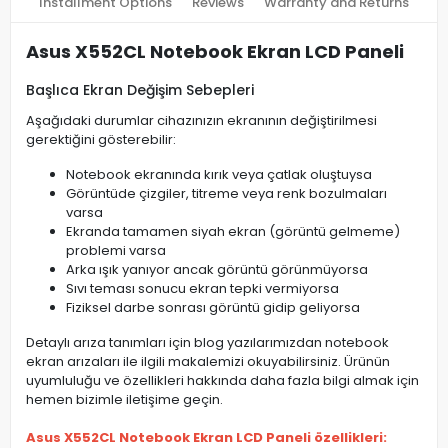
Installment Options
Reviews
Warranty and Returns
Asus X552CL Notebook Ekran LCD Paneli
Başlıca Ekran Değişim Sebepleri
Aşağıdaki durumlar cihazınızın ekranının değiştirilmesi
gerektiğini gösterebilir:
Notebook ekranında kırık veya çatlak oluştuysa
Görüntüde çizgiler, titreme veya renk bozulmaları
varsa
Ekranda tamamen siyah ekran (görüntü gelmeme)
problemi varsa
Arka ışık yanıyor ancak görüntü görünmüyorsa
Sıvı teması sonucu ekran tepki vermiyorsa
Fiziksel darbe sonrası görüntü gidip geliyorsa
Detaylı arıza tanımları için blog yazılarımızdan notebook
ekran arızaları ile ilgili makalemizi okuyabilirsiniz. Ürünün
uyumluluğu ve özellikleri hakkında daha fazla bilgi almak için
hemen bizimle iletişime geçin.
Asus X552CL Notebook Ekran LCD Paneli özellikleri: