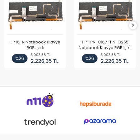
HP 16-N Notebook Klavye
HP TPN-C167 TPN-Q265
RGB Işıklı
Notebook Klavye RGB Işıklı
3.005,86 TL
3.005,86 TL
%26
%26
2.226,35 TL
2.226,35 TL