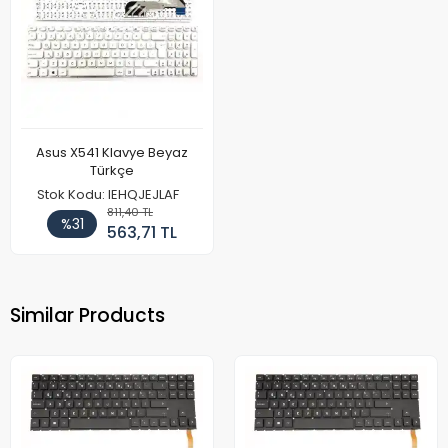
Asus X541 Klavye Beyaz
Türkçe
Stok Kodu: IEHQJEJLAF
811,40 TL
%31
563,71 TL
Similar Products