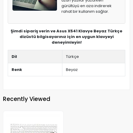
uzun yazılar yazarken
gürültüyü en aza indirerek
rahat bir kullanım sağlar.
Şimdi sipariş verin ve Asus X541 Klavye Beyaz Türkçe
dizüstü bilgisayarınız için en uygun klavyeyi
deneyimleyin!
Dil
Türkçe
Renk
Beyaz
Recently Viewed