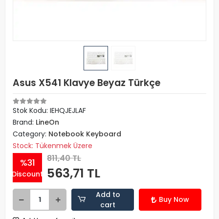
Asus X541 Klavye Beyaz Türkçe
Stok Kodu: IEHQJEJLAF
Brand:
LineOn
Category:
Notebook Keyboard
Stock: Tükenmek Üzere
811,40 TL
%31
563,71 TL
Discount
Add to
Buy Now
cart