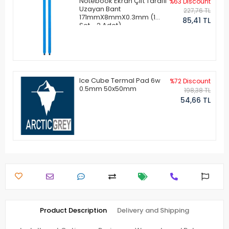
Notebook Ekran Çift Taraflı
%63 Discount
Uzayan Bant
227,76 TL
171mmX8mmX0.3mm (1
85,41 TL
Set - 2 Adet)
Ice Cube Termal Pad 6w
%72 Discount
0.5mm 50x50mm
198,38 TL
54,66 TL
Product Description
Delivery and Shipping