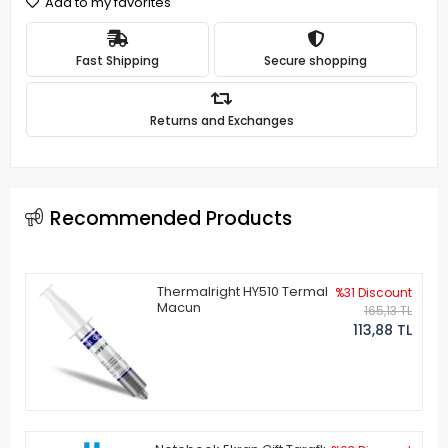
Add to my favorites
Fast Shipping
Secure shopping
Returns and Exchanges
Recommended Products
Thermalright HY510 Termal
%31 Discount
Macun
165,13 TL
113,88 TL