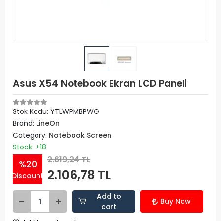
Asus X54 Notebook Ekran LCD Paneli
Stok Kodu: YTLWPMBPWG
Brand:
LineOn
Category:
Notebook Screen
Stock: +18
2.619,24 TL
%20
2.106,78 TL
Discount
Add to
Buy Now
cart