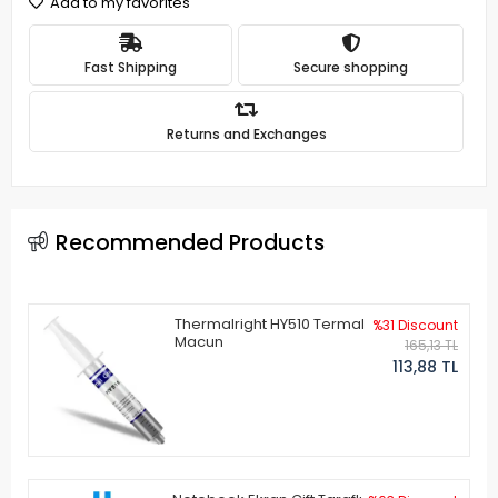
Add to my favorites
Fast Shipping
Secure shopping
Returns and Exchanges
Recommended Products
Thermalright HY510 Termal
%31 Discount
Macun
165,13 TL
113,88 TL