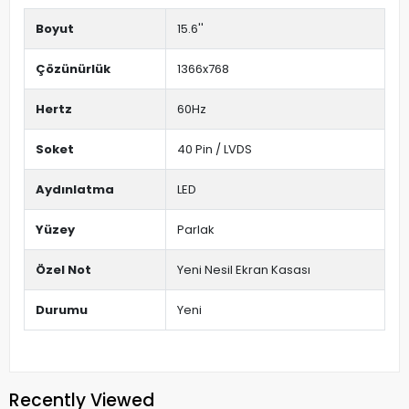
Boyut
15.6''
Çözünürlük
1366x768
Hertz
60Hz
Soket
40 Pin / LVDS
Aydınlatma
LED
Yüzey
Parlak
Özel Not
Yeni Nesil Ekran Kasası
Durumu
Yeni
Recently Viewed