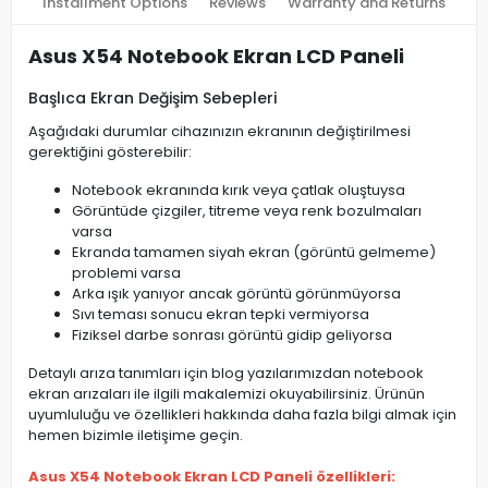
Installment Options
Reviews
Warranty and Returns
Asus X54 Notebook Ekran LCD Paneli
Başlıca Ekran Değişim Sebepleri
Aşağıdaki durumlar cihazınızın ekranının değiştirilmesi
gerektiğini gösterebilir:
Notebook ekranında kırık veya çatlak oluştuysa
Görüntüde çizgiler, titreme veya renk bozulmaları
varsa
Ekranda tamamen siyah ekran (görüntü gelmeme)
problemi varsa
Arka ışık yanıyor ancak görüntü görünmüyorsa
Sıvı teması sonucu ekran tepki vermiyorsa
Fiziksel darbe sonrası görüntü gidip geliyorsa
Detaylı arıza tanımları için blog yazılarımızdan notebook
ekran arızaları ile ilgili makalemizi okuyabilirsiniz. Ürünün
uyumluluğu ve özellikleri hakkında daha fazla bilgi almak için
hemen bizimle iletişime geçin.
Asus X54 Notebook Ekran LCD Paneli özellikleri: