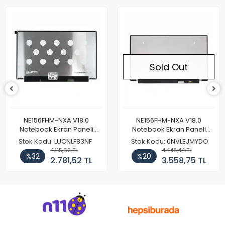
Sold Out
NE156FHM-NXA V18.0
NE156FHM-NXA V18.0
Notebook Ekran Paneli
Notebook Ekran Paneli
144Hz
165Hz
Stok Kodu: LUCNLF83NF
Stok Kodu: 0NVLEJMYDO
4.115,62 TL
4.448,44 TL
%32
%20
2.781,52 TL
3.558,75 TL