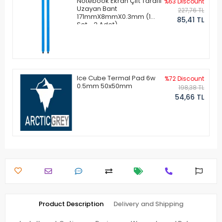
Notebook Ekran Çift Taraflı
%63 Discount
Uzayan Bant
227,76 TL
171mmX8mmX0.3mm (1
85,41 TL
Set - 2 Adet)
Ice Cube Termal Pad 6w
%72 Discount
0.5mm 50x50mm
198,38 TL
54,66 TL
Product Description
Delivery and Shipping