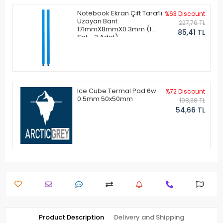
Notebook Ekran Çift Taraflı
%63 Discount
Uzayan Bant
227,76 TL
171mmX8mmX0.3mm (1
85,41 TL
Set - 2 Adet)
Ice Cube Termal Pad 6w
%72 Discount
0.5mm 50x50mm
198,38 TL
54,66 TL
Product Description
Delivery and Shipping