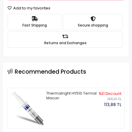
Add to my favorites
Fast Shipping
Secure shopping
Returns and Exchanges
Recommended Products
Thermalright HY510 Termal
%31 Discount
Macun
165,13 TL
113,88 TL