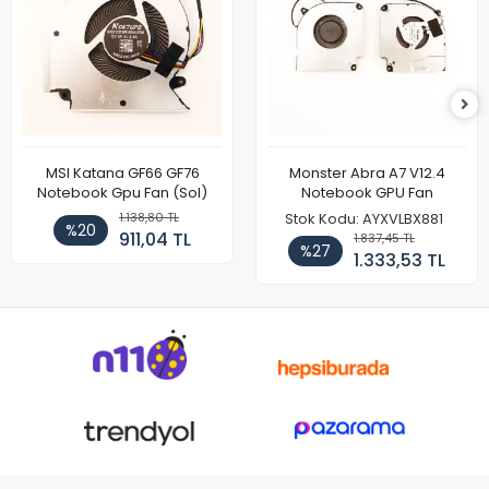
MSI Katana GF66 GF76
Monster Abra A7 V12.4
Notebook Gpu Fan (Sol)
Notebook GPU Fan
1.138,80 TL
Stok Kodu: AYXVLBX881
%20
911,04 TL
1.837,45 TL
%27
1.333,53 TL