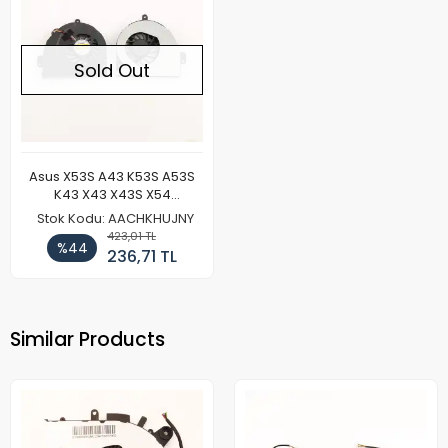
Sold Out
Asus X53S A43 K53S A53S
K43 X43 X43S X54
Notebook Cpu Fan
Stok Kodu: AACHKHUJNY
423,01 TL
%44
236,71 TL
Similar Products