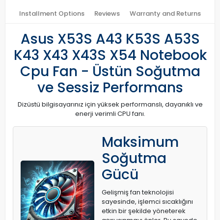
Installment Options
Reviews
Warranty and Returns
Asus X53S A43 K53S A53S
K43 X43 X43S X54 Notebook
Cpu Fan - Üstün Soğutma
ve Sessiz Performans
Dizüstü bilgisayarınız için yüksek performanslı, dayanıklı ve
enerji verimli CPU fanı.
Maksimum
Soğutma
Gücü
Gelişmiş fan teknolojisi
sayesinde, işlemci sıcaklığını
etkin bir şekilde yöneterek