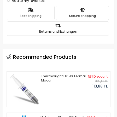
Add to my favorites
Fast Shipping
Secure shopping
Returns and Exchanges
Recommended Products
Thermalright HY510 Termal
%31 Discount
Macun
165,13 TL
113,88 TL