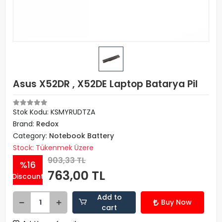
Asus X52DR , X52DE Laptop Batarya Pil
Stok Kodu: KSMYRUDTZA
Brand:
Redox
Category:
Notebook Battery
Stock: Tükenmek Üzere
903,33 TL
%16
763,00 TL
Discount
Add to
Buy Now
cart