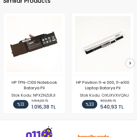
Similar Products
HP TPN-C100 Notebook
HP Pavilion 11-e 000, 11-e100
Batarya Pil
Laptop Batarya Pil
Stok Kodu: NPXZNZLRJI
Stok Kodu: OXUXVXVQNJ
1.164,22 TL
802,85 TL
%13
%33
1.016,38 TL
540,93 TL