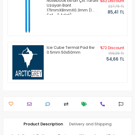
Notebook Ekran Çift Taraflı
%63 Discount
Uzayan Bant
227,76 TL
171mmX8mmX0.3mm (1
85,41 TL
Set - 2 Adet)
Ice Cube Termal Pad 6w
%72 Discount
0.5mm 50x50mm
198,38 TL
54,66 TL
Product Description
Delivery and Shipping