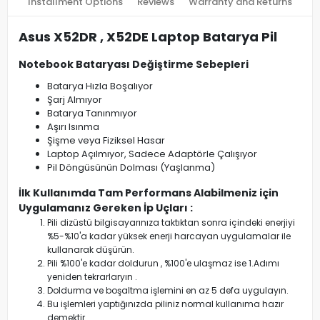
Installment Options
Reviews
Warranty and Returns
Asus X52DR , X52DE Laptop Batarya Pil
Notebook Bataryası Değiştirme Sebepleri
Batarya Hızla Boşalıyor
Şarj Almıyor
Batarya Tanınmıyor
Aşırı Isınma
Şişme veya Fiziksel Hasar
Laptop Açılmıyor, Sadece Adaptörle Çalışıyor
Pil Döngüsünün Dolması (Yaşlanma)
İlk Kullanımda Tam Performans Alabilmeniz için
Uygulamanız Gereken İp Uçları :
Pili dizüstü bilgisayarınıza taktıktan sonra içindeki enerjiyi
%5-%10'a kadar yüksek enerji harcayan uygulamalar ile
kullanarak düşürün.
Pili %100'e kadar doldurun , %100'e ulaşmaz ise 1.Adımı
yeniden tekrarlaryın .
Doldurma ve boşaltma işlemini en az 5 defa uygulayın.
Bu işlemleri yaptığınızda piliniz normal kullanıma hazır
demektir.