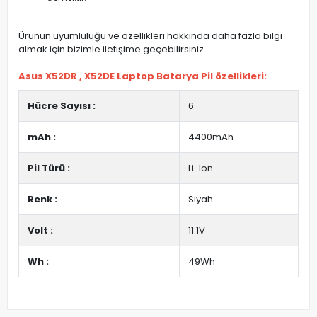
Ürünün uyumluluğu ve özellikleri hakkında daha fazla bilgi
almak için bizimle iletişime geçebilirsiniz.
Asus X52DR , X52DE Laptop Batarya Pil özellikleri:
Hücre Sayısı :
6
mAh :
4400mAh
Pil Türü :
Li-Ion
Renk :
Siyah
Volt :
11.1V
Wh :
49Wh