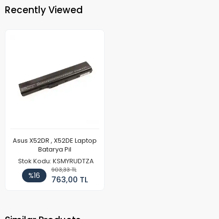
Recently Viewed
Asus X52DR , X52DE Laptop
Batarya Pil
Stok Kodu: KSMYRUDTZA
903,33 TL
%16
763,00 TL