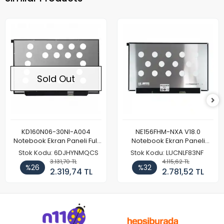
Sold Out
KD160N06-30NI-A004
NE156FHM-NXA V18.0
Notebook Ekran Paneli Full
Notebook Ekran Paneli
HD
144Hz
Stok Kodu: 6DJHYNMQCS
Stok Kodu: LUCNLF83NF
3.131,70 TL
4.115,62 TL
%26
%32
2.319,74 TL
2.781,52 TL