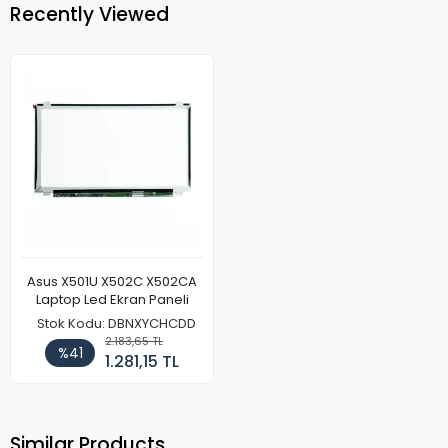
Recently Viewed
Asus X501U X502C X502CA
Laptop Led Ekran Paneli
Stok Kodu: DBNXYCHCDD
2.183,65 TL
%41
1.281,15 TL
Similar Products