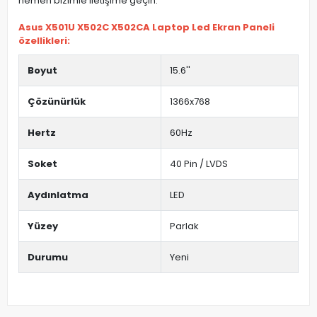
hemen bizimle iletişime geçin.
Asus X501U X502C X502CA Laptop Led Ekran Paneli
özellikleri:
Boyut
15.6''
Çözünürlük
1366x768
Hertz
60Hz
Soket
40 Pin / LVDS
Aydınlatma
LED
Yüzey
Parlak
Durumu
Yeni