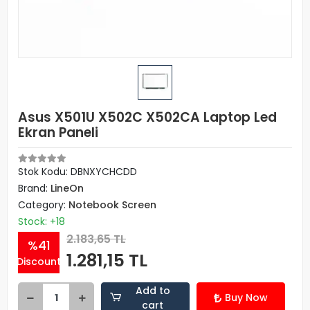
Asus X501U X502C X502CA Laptop Led
Ekran Paneli
Stok Kodu: DBNXYCHCDD
Brand:
LineOn
Category:
Notebook Screen
Stock: +18
2.183,65 TL
%41
1.281,15 TL
Discount
Add to
Buy Now
cart