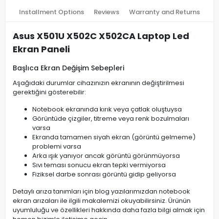
Installment Options
Reviews
Warranty and Returns
Asus X501U X502C X502CA Laptop Led
Ekran Paneli
Başlıca Ekran Değişim Sebepleri
Aşağıdaki durumlar cihazınızın ekranının değiştirilmesi
gerektiğini gösterebilir:
Notebook ekranında kırık veya çatlak oluştuysa
Görüntüde çizgiler, titreme veya renk bozulmaları
varsa
Ekranda tamamen siyah ekran (görüntü gelmeme)
problemi varsa
Arka ışık yanıyor ancak görüntü görünmüyorsa
Sıvı teması sonucu ekran tepki vermiyorsa
Fiziksel darbe sonrası görüntü gidip geliyorsa
Detaylı arıza tanımları için blog yazılarımızdan notebook
ekran arızaları ile ilgili makalemizi okuyabilirsiniz. Ürünün
uyumluluğu ve özellikleri hakkında daha fazla bilgi almak için