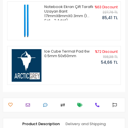
Notebook Ekran Çift Taraflı
%63 Discount
Uzayan Bant
227,76 TL
171mmX8mmX0.3mm (1
85,41 TL
Set - 2 Adet)
Ice Cube Termal Pad 6w
%72 Discount
0.5mm 50x50mm
198,38 TL
54,66 TL
Product Description
Delivery and Shipping