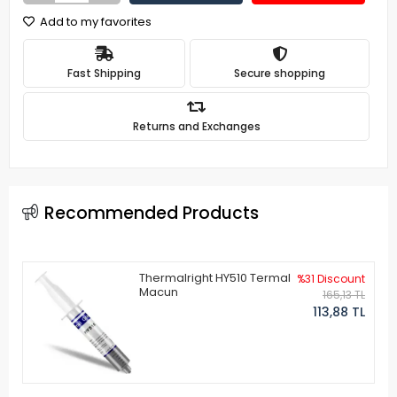
Add to my favorites
Fast Shipping
Secure shopping
Returns and Exchanges
Recommended Products
Thermalright HY510 Termal
%31 Discount
Macun
165,13 TL
113,88 TL