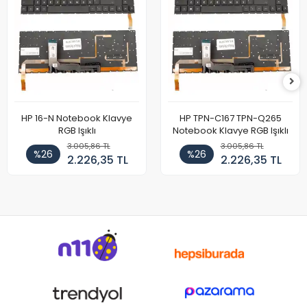
HP 16-N Notebook Klavye
HP TPN-C167 TPN-Q265
RGB Işıklı
Notebook Klavye RGB Işıklı
3.005,86 TL
3.005,86 TL
%26
%26
2.226,35 TL
2.226,35 TL