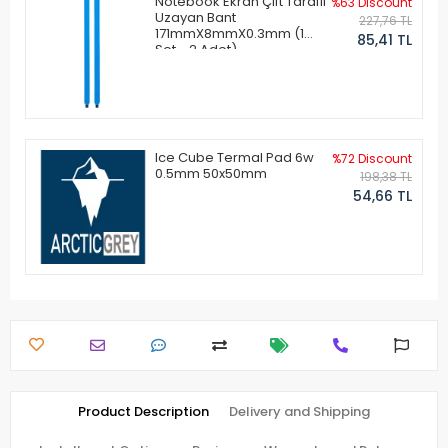
Notebook Ekran Çift Taraflı
%63 Discount
Uzayan Bant
227,76 TL
171mmX8mmX0.3mm (1
85,41 TL
Set - 2 Adet)
Ice Cube Termal Pad 6w
%72 Discount
0.5mm 50x50mm
198,38 TL
54,66 TL
Product Description
Delivery and Shipping