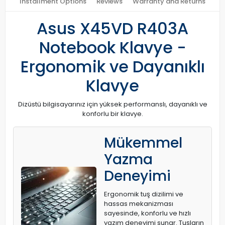
Installment Options
Reviews
Warranty and Returns
Asus X45VD R403A
Notebook Klavye -
Ergonomik ve Dayanıklı
Klavye
Dizüstü bilgisayarınız için yüksek performanslı, dayanıklı ve
konforlu bir klavye.
Mükemmel
Yazma
Deneyimi
Ergonomik tuş dizilimi ve
hassas mekanizması
sayesinde, konforlu ve hızlı
yazım deneyimi sunar. Tuşların