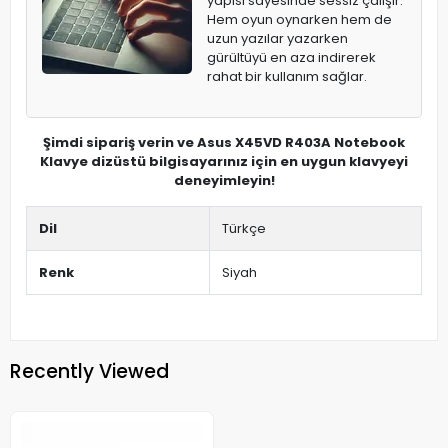
yapısı sayesinde sessiz çalışır.
Hem oyun oynarken hem de
uzun yazılar yazarken
gürültüyü en aza indirerek
rahat bir kullanım sağlar.
Şimdi sipariş verin ve Asus X45VD R403A Notebook
Klavye dizüstü bilgisayarınız için en uygun klavyeyi
deneyimleyin!
Dil
Türkçe
Renk
Siyah
Recently Viewed