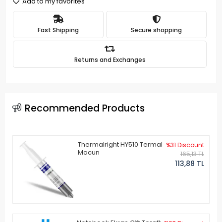
Add to my favorites
Fast Shipping
Secure shopping
Returns and Exchanges
Recommended Products
Thermalright HY510 Termal
%31 Discount
Macun
165,13 TL
113,88 TL