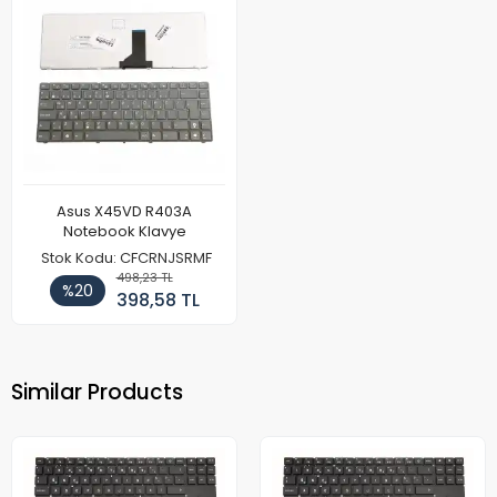
Asus X45VD R403A
Notebook Klavye
Stok Kodu: CFCRNJSRMF
498,23 TL
%20
398,58 TL
Similar Products