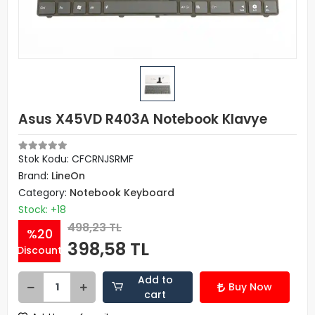
Asus X45VD R403A Notebook Klavye
Stok Kodu: CFCRNJSRMF
Brand:
LineOn
Category:
Notebook Keyboard
Stock: +18
498,23 TL
%20
398,58 TL
Discount
Add to
Buy Now
cart