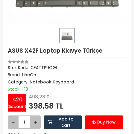
ASUS X42F Laptop Klavye Türkçe
Stok Kodu: CFATTPUOGL
Brand:
LineOn
Category:
Notebook Keyboard
Stock: +18
498,23 TL
%20
398,58 TL
Discount
Add to
Buy Now
cart