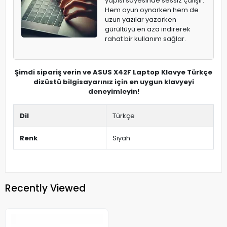
yapısı sayesinde sessiz çalışır.
Hem oyun oynarken hem de
uzun yazılar yazarken
gürültüyü en aza indirerek
rahat bir kullanım sağlar.
Şimdi sipariş verin ve ASUS X42F Laptop Klavye Türkçe
dizüstü bilgisayarınız için en uygun klavyeyi
deneyimleyin!
Dil
Türkçe
Renk
Siyah
Recently Viewed