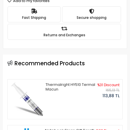
Add to my favorites
Fast Shipping
Secure shopping
Returns and Exchanges
Recommended Products
Thermalright HY510 Termal
%31 Discount
Macun
165,13 TL
113,88 TL