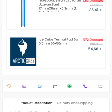
Notebook Ekran Çift Taraflı
%63 Discount
Uzayan Bant
227,76 TL
171mmX8mmX0.3mm (1
85,41 TL
Set - 2 Adet)
Ice Cube Termal Pad 6w
%72 Discount
0.5mm 50x50mm
198,38 TL
54,66 TL
Product Description
Delivery and Shipping