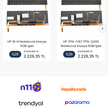
HP 16-N Notebook Klavye
HP TPN-C167 TPN-Q265
RGB Işıklı
Notebook Klavye RGB Işıklı
3.005,86 TL
3.005,86 TL
%26
%26
2.226,35 TL
2.226,35 TL