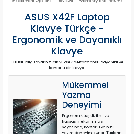
Installment Options
Reviews
Warranty and Returns
ASUS X42F Laptop
Klavye Türkçe -
Ergonomik ve Dayanıklı
Klavye
Dizüstü bilgisayarınız için yüksek performanslı, dayanıklı ve
konforlu bir klavye.
Mükemmel
Yazma
Deneyimi
Ergonomik tuş dizilimi ve
hassas mekanizması
sayesinde, konforlu ve hızlı
yazım deneyimi sunar. Tuşların