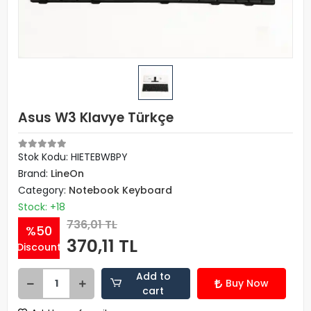
Asus W3 Klavye Türkçe
Stok Kodu: HIETEBWBPY
Brand:
LineOn
Category:
Notebook Keyboard
Stock: +18
736,01 TL
%50
370,11 TL
Discount
Add to
Buy Now
cart