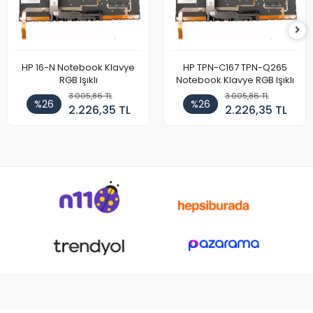
HP 16-N Notebook Klavye
HP TPN-C167 TPN-Q265
RGB Işıklı
Notebook Klavye RGB Işıklı
3.005,86 TL
3.005,86 TL
%26
%26
2.226,35 TL
2.226,35 TL