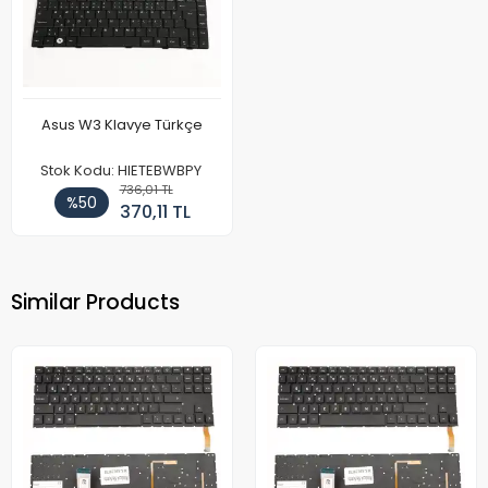
Asus W3 Klavye Türkçe
Stok Kodu: HIETEBWBPY
736,01 TL
%50
370,11 TL
Similar Products