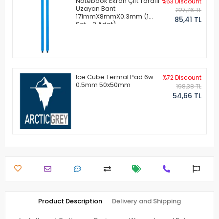
Notebook Ekran Çift Taraflı
%63 Discount
Uzayan Bant
227,76 TL
171mmX8mmX0.3mm (1
85,41 TL
Set - 2 Adet)
Ice Cube Termal Pad 6w
%72 Discount
0.5mm 50x50mm
198,38 TL
54,66 TL
Product Description
Delivery and Shipping