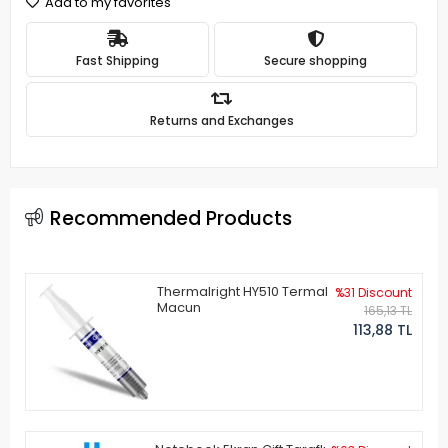
Add to my favorites
Fast Shipping
Secure shopping
Returns and Exchanges
Recommended Products
Thermalright HY510 Termal
%31 Discount
Macun
165,13 TL
113,88 TL