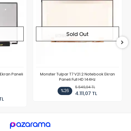
Sold Out
Ekran Paneli
Monster Tulpar T7 V21.2 Notebook Ekran
Paneli Full HD 144Hz
5.549,94 TL
%26
4.111,07 TL
TL