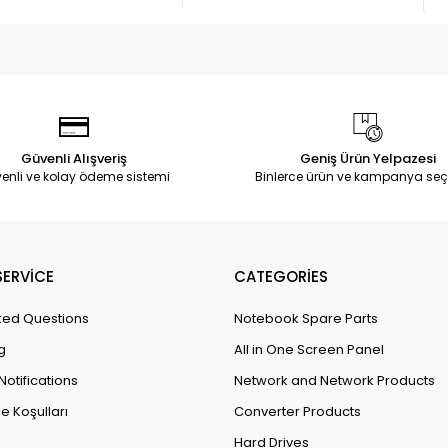
Güvenli Alışveriş
Geniş Ürün Yelpazesi
enli ve kolay ödeme sistemi
Binlerce ürün ve kampanya seç
ERVİCE
CATEGORİES
ked Questions
Notebook Spare Parts
g
All in One Screen Panel
Notifications
Network and Network Products
e Koşulları
Converter Products
Hard Drives