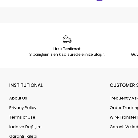
Hızlı Teslimat
Siparişleriniz en kısa sürede elinize ulaşır.
Güv
INSTİTUTİONAL
CUSTOMER S
About Us
Frequently As
Privacy Policy
Order Trackin
Terms of Use
Wire Transfer 
İade ve Değişim
Garanti Ve İad
Garanti Talebi