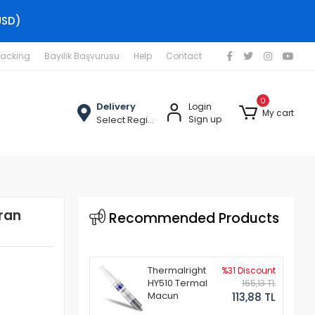
USD)
racking
Bayilik Başvurusu
Help
Contact
0
Delivery
Login
My cart
Select Region
Sign up
ran
Recommended Products
Thermalright
%31 Discount
HY510 Termal
165,13 TL
Macun
113,88 TL