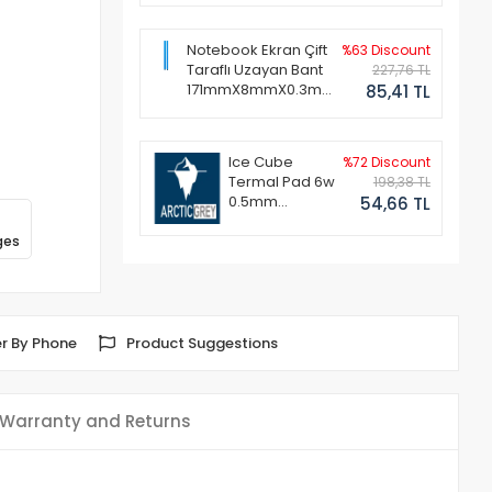
Notebook Ekran Çift
%63 Discount
Taraflı Uzayan Bant
227,76 TL
171mmX8mmX0.3mm
85,41 TL
(1 Set - 2 Adet)
Ice Cube
%72 Discount
Termal Pad 6w
198,38 TL
0.5mm
54,66 TL
50x50mm
ges
r By Phone
Product Suggestions
Warranty and Returns