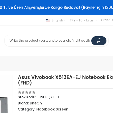
0 TL ve Üzeri Alışverişlerde Kargo Bedava! (Bayiler için 120
English
TRY - Türk Lirası
Order T
Asus Vivobook X513EA-EJ Notebook Ek
(FHD)
Stok Kodu: TJSUPQXTTT
Brand:
LineOn
Category:
Notebook Screen