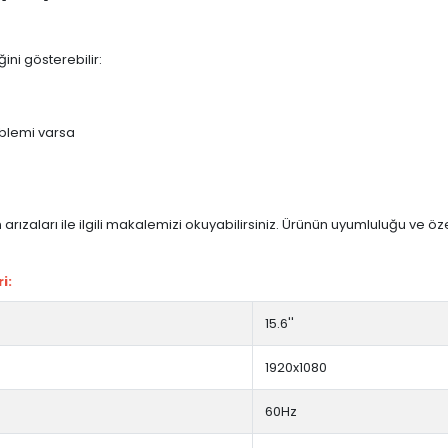
ini gösterebilir:
blemi varsa
arızaları ile ilgili makalemizi okuyabilirsiniz. Ürünün uyumluluğu ve ö
i:
15.6''
1920x1080
60Hz