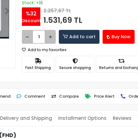
Stock: +18
2.257,67 TL
%32
1.531,69 TL
Discount
Add to cart
Buy Now
Add to my favorites
Fast Shipping
Secure shopping
Returns and Exchan
mend
Comment
Compare
Price Alert
Orde
Delivery and Shipping
Installment Options
Reviews
 (FHD)