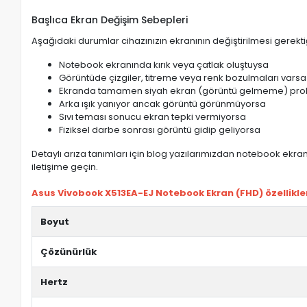
Başlıca Ekran Değişim Sebepleri
Aşağıdaki durumlar cihazınızın ekranının değiştirilmesi gerektiğ
Notebook ekranında kırık veya çatlak oluştuysa
Görüntüde çizgiler, titreme veya renk bozulmaları varsa
Ekranda tamamen siyah ekran (görüntü gelmeme) pro
Arka ışık yanıyor ancak görüntü görünmüyorsa
Sıvı teması sonucu ekran tepki vermiyorsa
Fiziksel darbe sonrası görüntü gidip geliyorsa
Detaylı arıza tanımları için blog yazılarımızdan notebook ekran 
iletişime geçin.
Asus Vivobook X513EA-EJ Notebook Ekran (FHD) özellikler
Boyut
Çözünürlük
Hertz