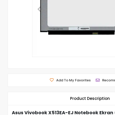
Add To My Favorites
Recom
Product Description
Asus Vivobook X513EA-EJ Notebook Ekran