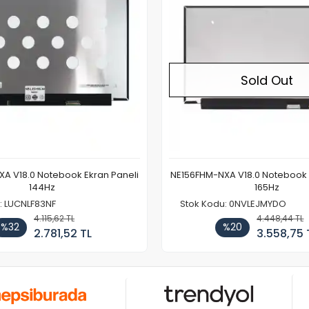
Sold Out
A V18.0 Notebook Ekran Paneli
NE156FHM-NXA V18.0 Notebook 
144Hz
165Hz
: LUCNLF83NF
Stok Kodu: 0NVLEJMYDO
4.115,62 TL
4.448,44 TL
%32
%20
2.781,52 TL
3.558,75 