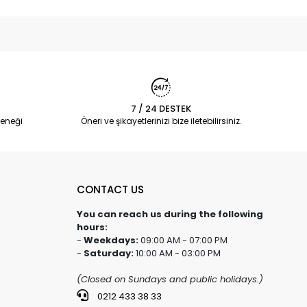
7 / 24 DESTEK
eneği
Öneri ve şikayetlerinizi bize iletebilirsiniz.
CONTACT US
You can reach us during the following
hours:
-
Weekdays:
09:00 AM - 07:00 PM
-
Saturday:
10:00 AM - 03:00 PM
(Closed on Sundays and public holidays.)
0212 433 38 33