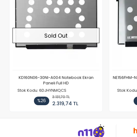
Sold Out
KD160N06-30NI-A004 Notebook Ekran
NE156FHM-NX
Paneli Full HD
Stok Kodu: 6DJHYNMQCS
Stok Kodu
3.131,70 TL
%26
2.319,74 TL