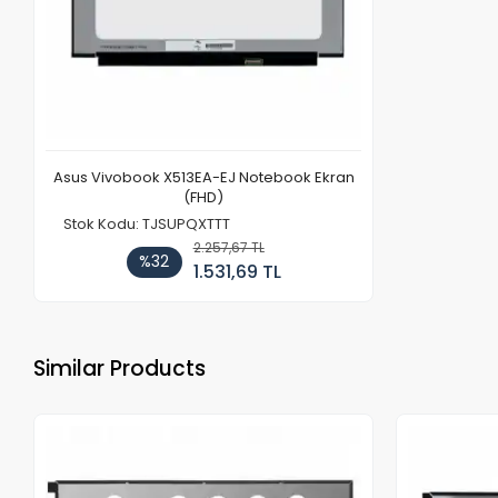
Asus Vivobook X513EA-EJ Notebook Ekran
(FHD)
Stok Kodu: TJSUPQXTTT
2.257,67 TL
%32
1.531,69 TL
Similar Products
Out of stock